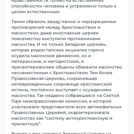
нравственности только на естественных
способностях человека и устремлено только к
целям естественным.
Таким образом, ввиду явных и неразрешимых
противоречий между Христианством и
масонством, даже инославные церкви
повсеместно выступили противниками
масонства. И не только Западная церковь,
которая рядом папских энциклик горячо
осудила масонское движение, но и
лютеранские, и методистские, и
пресвитерианские общины объявили масонство
несовместимым с Христианством. Тем более
Православная Церковь, сохранившая
неповрежденным сокровище христианской
истины, постоянно выступает с осуждением
масонства. Так недавно собравшаяся на Святой
Горе межправославная комиссия, в которой
участвовали представители всех автокефальных
Православных Церквей, охарактеризовала
масонство как “систему антихристианскую и
прелестную”.
Вместе с тем иерархи Элладской Церкви на