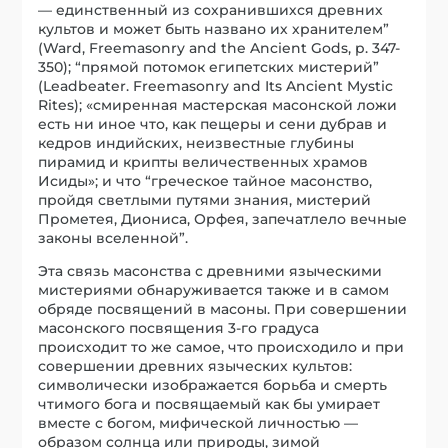
— единственный из сохранившихся древних
культов и может быть названо их хранителем”
(Ward, Freemasonry and the Ancient Gods, p. 347-
350); “прямой потомок египетских мистерий”
(Leadbeater. Freemasonry and Its Ancient Mystic
Rites); «смиренная мастерская масонской ложи
есть ни иное что, как пещеры и сени дубрав и
кедров индийских, неизвестные глубины
пирамид и крипты величественных храмов
Исиды»; и что “греческое тайное масонство,
пройдя светлыми путями знания, мистерий
Прометея, Диониса, Орфея, запечатлело вечные
законы вселенной”.
Эта связь масонства с древними языческими
мистериями обнаруживается также и в самом
обряде посвящений в масоны. При совершении
масонского посвящения 3-го градуса
происходит то же самое, что происходило и при
совершении древних языческих культов:
символически изображается борьба и смерть
чтимого бога и посвящаемый как бы умирает
вместе с богом, мифической личностью —
образом солнца или природы, зимой