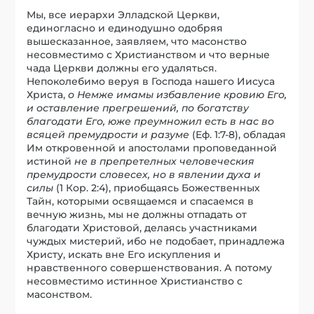
Мы, все иерархи Элладской Церкви,
единогласно и единодушно одобряя
вышесказанное, заявляем, что масонство
несовместимо с Христианством и что верные
чада Церкви должны его удаляться.
Непоколебимо веруя в Господа нашего Иисуса
Христа,
о Немже имамы избавление кровию Его,
и оставление прегрешений, по богатству
благодати Его, юже преумножил есть в нас во
всяцей премудрости и разуме
(Еф. 1:7-8), обладая
Им откровенной и апостолами проповеданной
истиной
не в препретелных человеческия
премудрости словесех, но в явлении духа и
силы
(1 Кор. 2:4), приобщаясь Божественных
Тайн, которыми освящаемся и спасаемся в
вечную жизнь, мы не должны отпадать от
благодати Христовой, делаясь участниками
чуждых мистерий, ибо не подобает, принадлежа
Христу, искать вне Его искупления и
нравственного совершенствования. А потому
несовместимо истинное Христианство с
масонством.