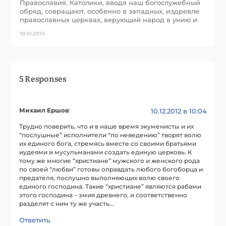
Православия. Католики, вводя наш богослужебный
обряд, совращают, особенно в западных, издревле
православных церквах, верующий народ в унию и
10.10.2010
5 Responses
Михаил Ершов
:
10.12.2012 в 10:04
Трудно поверить, что и в наше время экуменисты и их
“послушные” исполнители “по неведению” творят волю
их единого бога, стремясь вместе со своими братьями
иудеями и мусульманами создать единую церковь. К
тому же многие “христиане” мужского и женского рода
по своей “любви” готовы оправдать любого богоборца и
предателя, послушно выполняющих волю своего
единого господина. Такие “христиане” являются рабами
этого господина – змия древнего, и соответственно
разделят с ним ту же участь…
Ответить