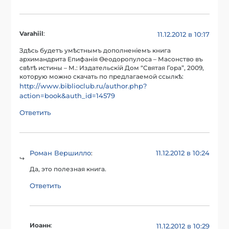
Varahiil
:
11.12.2012 в 10:17
Здѣсь будетъ умѣстнымъ дополненiемъ книга
архимандрита Епифанiя Ѳеодоропулоса – Масонство въ
свѣтѣ истины – М.: Издательскiй Дом “Святая Гора”, 2009,
которую можно скачать по предлагаемой ссылкѣ:
http://www.biblioclub.ru/author.php?
action=book&auth_id=14579
Ответить
Роман Вершилло
11.12.2012 в 10:24
:
Да, это полезная книга.
Ответить
Иоанн
:
11.12.2012 в 10:29