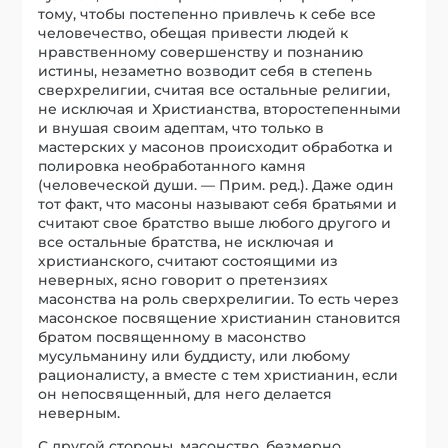
тому, чтобы постепенно привлечь к себе все
человечество, обещая привести людей к
нравственному совершенству и познанию
истины, незаметно возводит себя в степень
сверхрелигии, считая все остальные религии,
не исключая и Христианства, второстепенными
и внушая своим адептам, что только в
мастерских у масонов происходит обработка и
полировка необработанного камня
(человеческой души. — Прим. ред.). Даже один
тот факт, что масоны называют себя братьями и
считают свое братство выше любого другого и
все остальные братства, не исключая и
христианского, считают состоящими из
неверных, ясно говорит о претензиях
масонства на роль сверхрелигии. То есть через
масонское посвящение христианин становится
братом посвященному в масонство
мусульманину или буддисту, или любому
рационалисту, а вместе с тем христианин, если
он непосвященный, для него делается
неверным.
С другой стороны, масонство, безмерно