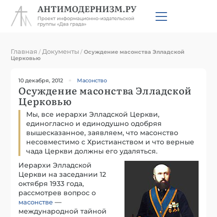
Главная
Документы
/
/
Осуждение масонства Элладской
Церковью
10 декабря, 2012
Масонство
Осуждение масонства Элладской
Церковью
Мы, все иерархи Элладской Церкви,
единогласно и единодушно одобряя
вышесказанное, заявляем, что масонство
несовместимо с Христианством и что верные
чада Церкви должны его удаляться.
Иерархи Элладской
Церкви на заседании 12
октября 1933 года,
рассмотрев вопрос о
—
масонстве
международной тайной