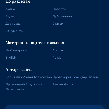
По разделам
Аудио
Новости
Видео
Публикации
Два града
Статьи
Документы
Материалы на других языках
На български
Српски
English
Polski
Авторы сайта
Вершилло Роман Алексеевич
Протоиерей Божидар Главев
Протоиерей Владимир
Рысин Игорь
Переслегин