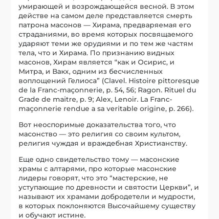
умирающей и возрождающейся весной. В этом
действе на самом деле представляется смерть
патрона масонов — Хирама, предваряемая его
страданиями, во время которых посвящаемого
ударяют теми же орудиями и по тем же частям
тела, что и Хирама. По признанию видных
масонов, Хирам является “как и Осирис, и
Митра, и Вакх, одним из бесчисленных
воплощений Гелиоса” (Clavel. Histoire pittoresque
de la Franc-maçonnerie, p. 54, 56; Ragon. Rituel du
Grade de maitre, p. 9; Alex, Lenoir. La Franc-
maçonnerie rendue a sa veritable origine, p. 266).
Вот неоспоримые доказательства того, что
масонство — это религия со своим культом,
религия чуждая и враждебная Христианству.
Еще одно свидетельство тому — масонские
храмы с алтарями, про которые масонские
лидеры говорят, что это “мастерские, не
уступающие по древности и святости Церкви”, и
называют их храмами добродетели и мудрости,
в которых поклоняются Высочайшему существу
и обучают истине.