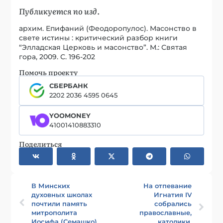
Публикуется по изд.
архим. Епифаний (Феодоропулос). Масонство в
свете истины : критический разбор книги
“Элладская Церковь и масонство”. М.: Святая
гора, 2009. С. 196-202
Помочь проекту
СБЕРБАНК
2202 2036 4595 0645
YOOMONEY
41001410883310
Поделиться
В Минских
На отпевание
духовных школах
Игнатия IV
почтили память
собрались
митрополита
православные,
Иосифа (Семашко)
католики,