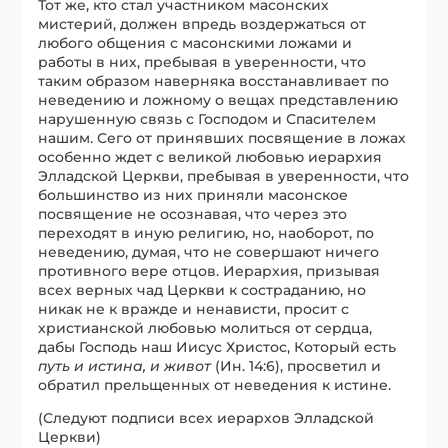
Тот же, кто стал участником масонских
мистерий, должен впредь воздержаться от
любого общения с масонскими ложами и
работы в них, пребывая в уверенности, что
таким образом наверняка восстанавливает по
неведению и ложному о вещах представлению
нарушенную связь с Господом и Спасителем
нашим. Сего от принявших посвящение в ложах
особенно ждет с великой любовью иерархия
Элладской Церкви, пребывая в уверенности, что
большинство из них приняли масонское
посвящение не осознавая, что через это
переходят в иную религию, но, наоборот, по
неведению, думая, что не совершают ничего
противного вере отцов. Иерархия, призывая
всех верных чад Церкви к состраданию, но
никак не к вражде и ненависти, просит с
христианской любовью молиться от сердца,
дабы Господь наш Иисус Христос, Который есть
путь и истина, и живот
(Ин. 14:6), просветил и
обратил прельщенных от неведения к истине.
(Следуют подписи всех иерархов Элладской
Церкви)