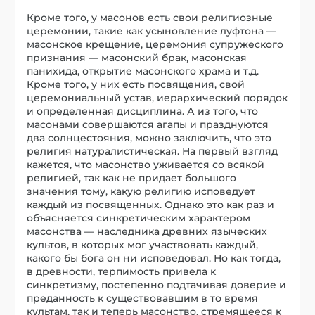
Кроме того, у масонов есть свои религиозные
церемонии, такие как усыновление луфтона —
масонское крещение, церемония супружеского
признания — масонский брак, масонская
панихида, открытие масонского храма и т.д.
Кроме того, у них есть посвящения, свой
церемониальный устав, иерархический порядок
и определенная дисциплина. А из того, что
масонами совершаются агапы и празднуются
два солнцестояния, можно заключить, что это
религия натуралистическая. На первый взгляд
кажется, что масонство уживается со всякой
религией, так как не придает большого
значения тому, какую религию исповедует
каждый из посвященных. Однако это как раз и
объясняется синкретическим характером
масонства — наследника древних языческих
культов, в которых мог участвовать каждый,
какого бы бога он ни исповедовал. Но как тогда,
в древности, терпимость привела к
синкретизму, постепенно подтачивая доверие и
преданность к существовавшим в то время
культам, так и теперь масонство, стремящееся к