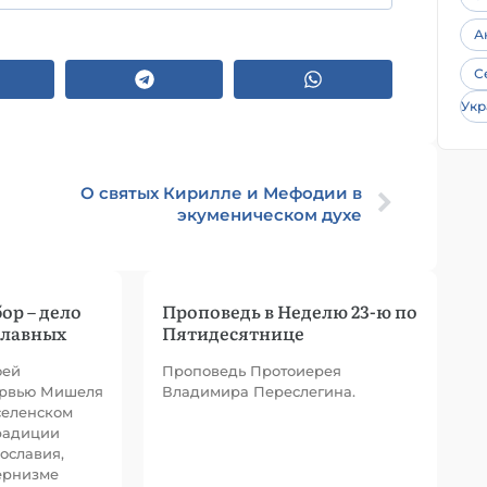
А
С
Укр
О святых Кирилле и Мефодии в
экуменическом духе
ор – дело
Проповедь в Неделю 23-ю по
славных
Пятидесятнице
оей
Проповедь Протоиерея
ервью Мишеля
Владимира Переслегина.
селенском
традиции
ославия,
ернизме