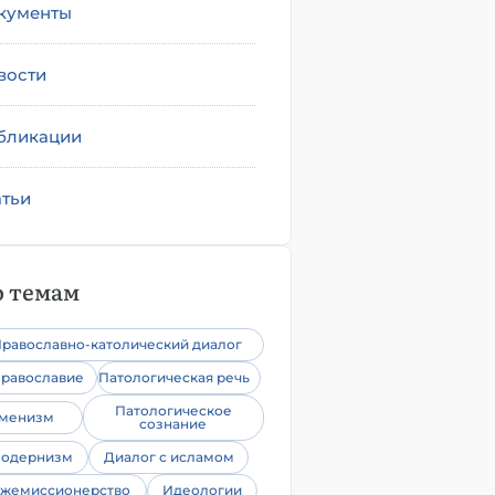
кументы
вости
бликации
атьи
 темам
равославно-католический диалог
равославие
Патологическая речь
Патологическое
уменизм
сознание
одернизм
Диалог с исламом
жемиссионерство
Идеологии