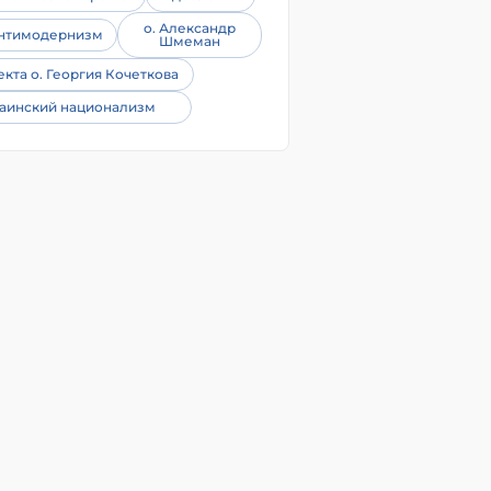
о. Александр
нтимодернизм
Шмеман
екта о. Георгия Кочеткова
аинский национализм