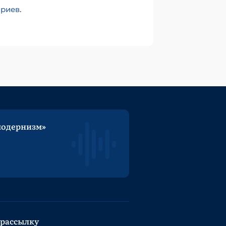
ариев
.
модернизм»
 рассылку