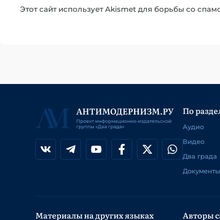
Этот сайт использует Akismet для борьбы со спам
По разде
Аудио
Видео
Два града
Документы
Материалы на других языках
Авторы с