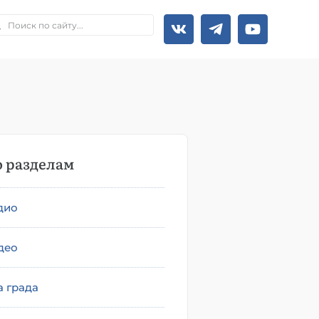
 разделам
дио
део
а града