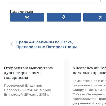
Поделиться
Среда 4-й седмицы по Пасхе,
Преполовение Пятидесятницы
Отбросить и выкинуть из
8 Вселенский Соб
душ несерьезность
не только право
модернизма
Замечательное в св
откровенности инт
Протоиерей Владимир
Ставру о Восьмом в
Переслегин. Стояние Марии
Соборе. Он верен 
Египетской. 25 марта 2015 г.
предательства Прав
укорененной в мод