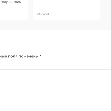
и “парижском
08.11.2015
ные поля помечены
*