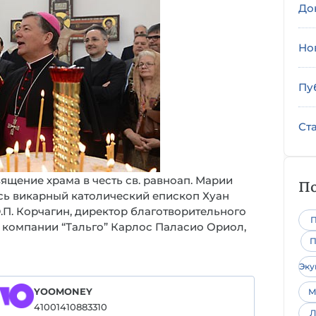
До
Но
Пу
Ст
ящение храма в честь св. равноап. Марии
По
ь викарный католический епископ Хуан
П. Корчагин, директор благотворительного
П
 компании “Тальго” Карлос Паласио Ориол,
П
Эк
YOOMONEY
М
41001410883310
Л