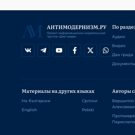
По разде
Аудио
Видео
Два града
Документы
Материалы на других языках
Авторы с
На български
Српски
Вершилло
Алексееви
English
Polski
Протоиер
Переслеги