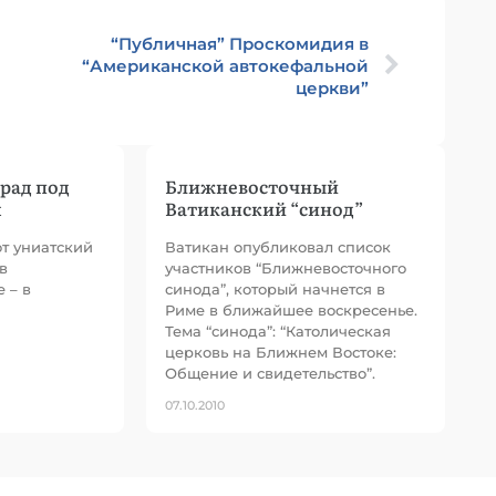
“Публичная” Проскомидия в
“Американской автокефальной
церкви”
рад под
Ближневосточный
я
Ватиканский “синод”
от униатский
Ватикан опубликовал список
в
участников “Ближневосточного
 – в
синода”, который начнется в
Риме в ближайшее воскресенье.
Тема “синода”: “Католическая
церковь на Ближнем Востоке:
Общение и свидетельство”.
07.10.2010