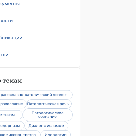
кументы
вости
бликации
атьи
 темам
равославно-католический диалог
равославие
Патологическая речь
Патологическое
уменизм
сознание
одернизм
Диалог с исламом
жемиссионерство
Идеологии