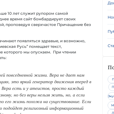
До
ьше 10 лет служит рупором самой
Но
днее время сайт бомбардирует своих
й, проповедуя сверхчастое Причащение без
Пу
начинают появляться здравые, и возможно,
Ст
иевская Русь” помещает текст,
е которого мы опускаем. При чтении
ль:
По
ей повседневной жизни. Вера не дает нам
П
циях, это яркий генератор движения вперед в
 Вера есть и у атеистов, просто каждый
П
ному, но без веры нельзя жить, но, а если
Эк
 то его жизнь похожа на существование. Если
М
но подойдет религиозный информационный
Л