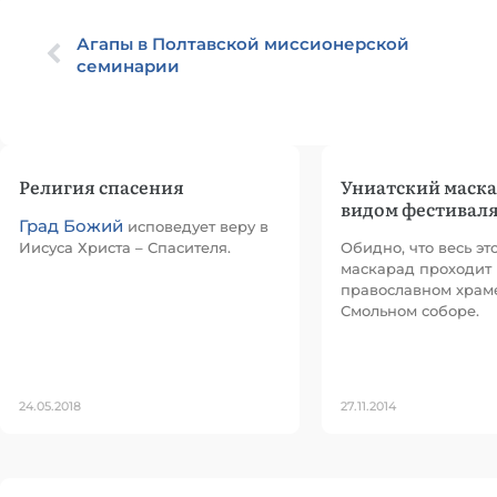
Агапы в Полтавской миссионерской
семинарии
Религия спасения
Униатский маска
видом фестивал
Град Божий
исповедует веру в
Иисуса Христа – Спасителя.
Обидно, что весь эт
маскарад проходит 
православном храме
Смольном соборе.
24.05.2018
27.11.2014