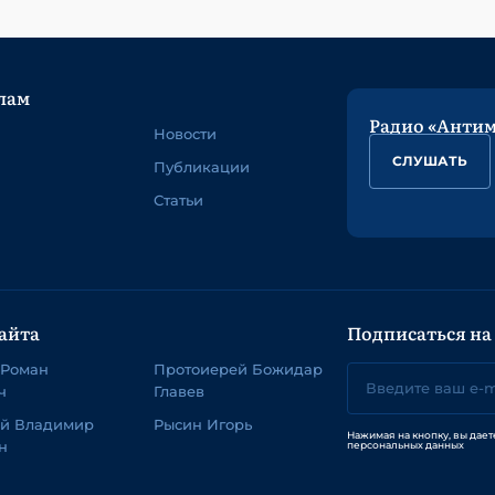
лам
Радио «Анти
Новости
СЛУШАТЬ
Публикации
Статьи
айта
Подписаться на
 Роман
Протоиерей Божидар
ч
Главев
ей Владимир
Рысин Игорь
Нажимая на кнопку, вы дает
н
персональных данных