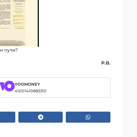
м пути?
Р.В.
YOOMONEY
41001410883310