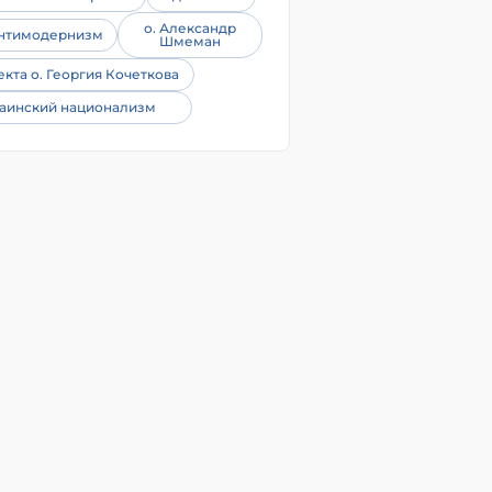
о. Александр
нтимодернизм
Шмеман
екта о. Георгия Кочеткова
аинский национализм