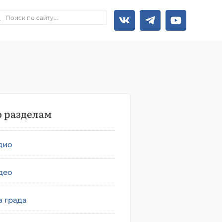
 разделам
дио
део
а града