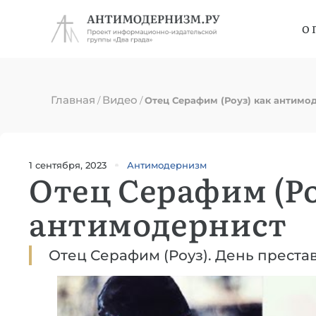
О 
Главная
Видео
/
/
Отец Серафим (Роуз) как антимо
1 сентября, 2023
Антимодернизм
Отец Серафим (Ро
антимодернист
Отец Серафим (Роуз). День престав