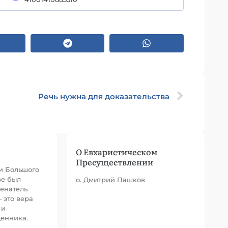
Речь нужна для доказательства
О Евхаристическом
Пресуществлении
ви Большого
ве был
о. Дмитрий Пашков
енатель
 это вера
 и
щенника.