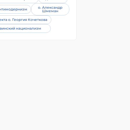
о. Александр
нтимодернизм
Шмеман
екта о. Георгия Кочеткова
аинский национализм