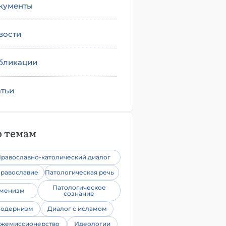
кументы
вости
бликации
атьи
 темам
равославно-католический диалог
равославие
Патологическая речь
Патологическое
уменизм
сознание
одернизм
Диалог с исламом
жемиссионерство
Идеологии