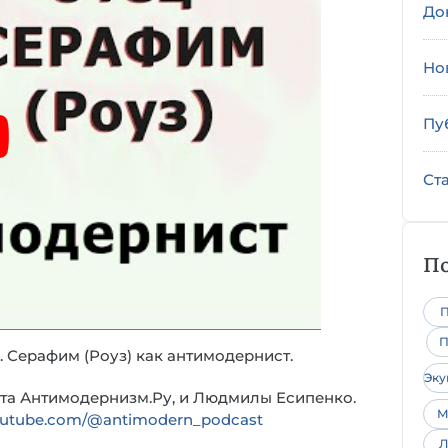
До
Но
Пу
Ст
По
П
П
О. Серафим (Роуз) как антимодернист.
Эк
йта Антимодернизм.Ру, и Людмилы Есипенко.
М
outube.com/@antimodern_podcast
Л