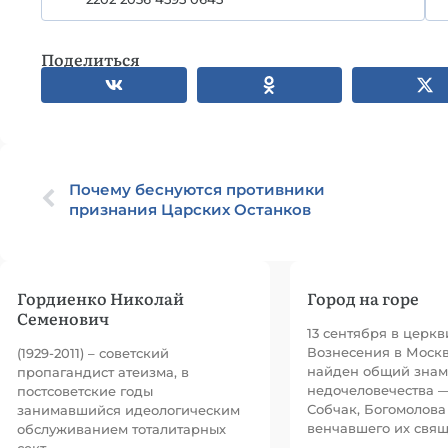
Поделиться
Почему беснуются противники
признания Царских Останков
Гордиенко Николай
Город на горе
Семенович
13 сентября в церк
Вознесения в Моск
(1929-2011) – советский
найден общий знам
пропагандист атеизма, в
недочеловечества —
постсоветские годы
Собчак, Богомолова
занимавшийся идеологическим
венчавшего их свя
обслуживанием тоталитарных
сект.