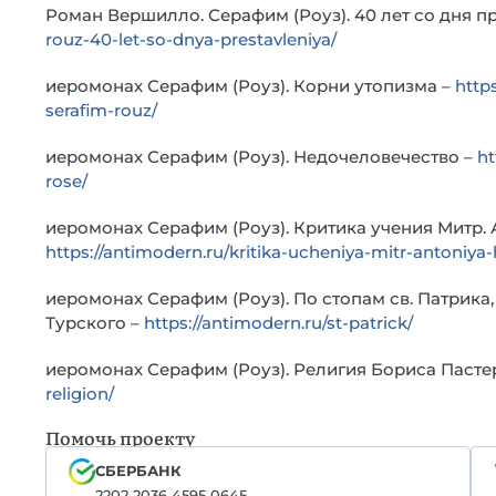
Роман Вершилло. Серафим (Роуз). 40 лет со дня п
rouz-40-let-so-dnya-prestavleniya/
иеромонах Серафим (Роуз). Корни утопизма –
http
serafim-rouz/
иеромонах Серафим (Роуз). Недочеловечество –
ht
rose/
иеромонах Серафим (Роуз). Критика учения Митр.
https://antimodern.ru/kritika-ucheniya-mitr-antoniya
иеромонах Серафим (Роуз). По стопам св. Патрика,
Турского –
https://antimodern.ru/st-patrick/
иеромонах Серафим (Роуз). Религия Бориса Пасте
religion/
Помочь проекту
СБЕРБАНК
2202 2036 4595 0645