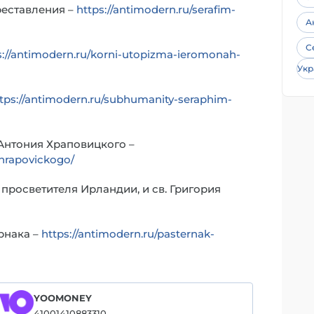
реставления –
https://antimodern.ru/serafim-
А
С
s://antimodern.ru/korni-utopizma-ieromonah-
Укр
tps://antimodern.ru/subhumanity-seraphim-
 Антония Храповицкого –
-hrapovickogo/
 просветителя Ирландии, и св. Григория
рнака –
https://antimodern.ru/pasternak-
YOOMONEY
41001410883310