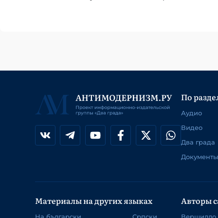
По разде
Аудио
Видео
Два града
Документы
Материалы на других языках
Авторы с
На български
Српски
Вершилло