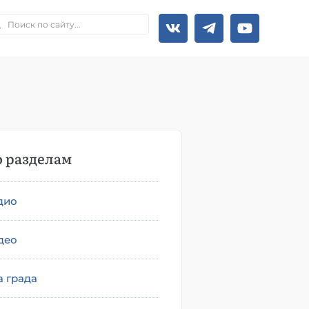
 разделам
дио
део
а града