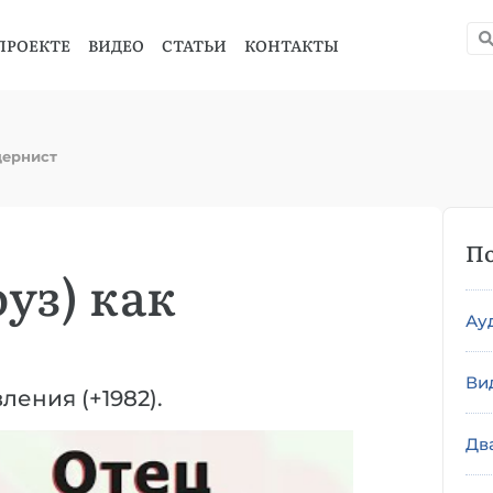
ПРОЕКТЕ
ВИДЕО
СТАТЬИ
КОНТАКТЫ
дернист
По
уз) как
Ау
Ви
ления (+1982).
Дв