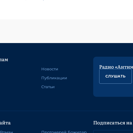
лам
Радио «Анти
Новости
СЛУШАТЬ
Публикации
Статьи
айта
Подписаться на
 Роман
Протоиерей Божидар