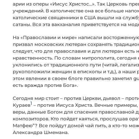
арии из оперы «Иисус Христос…». Так Церковь пр
учреждений. В католичестве она все больше напоми
католические священники в США вышли на службу 
сатаны. Вся эта вакханалия приветствуется на мод
На «Православии и мире» написали восторженную
призвал московских лютеран сохранять традицион
следует, что для православия и для лютеран есть
нравственность. По словам митрополита, сегодня
уклонились от традиционного пути (читай, легали
рукоположили женщин в епископы и т.д.), а наши 
этом явлении в своем блоге правильно заметил gu
есть вражда против Бога».
Сегодня мир стоит – против Церкви, дьявол – про
1
Кураев
– против Иисуса Христа. Вечные примеры,
веры, данные Богом для спасения православной д
композиторов. Кто пойдет каяться, прослушав ора
Матфею”? Все пойдут домой чай пить, а кто-то мож
Александра Шмемана.