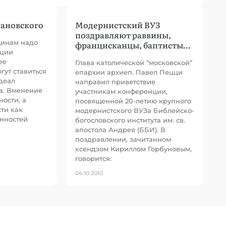
лановского
Модернистский ВУЗ
поздравляют раввины,
инам надо
францисканцы, баптисты…
иции
ее
Глава католической “московской”
гут ставиться
епархии архиеп. Павел Пецци
деал
направил приветствие
а. Вменение
участникам конференции,
ости, а
посвященной 20-летию крупного
сти как
модернистского ВУЗа Библейско-
нностей
богословского института им. св.
апостола Андрея (ББИ). В
поздравлении, зачитанном
ксендзом Кириллом Горбуновым,
говорится:
04.10.2010