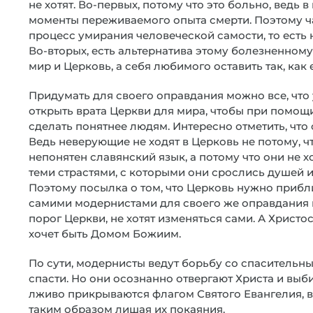
не хотят. Во-первых, потому что это больно, ведь
моменты переживаемого опыта смерти. Поэтому ча
процесс умирания человеческой самости, то есть 
Во-вторых, есть альтернатива этому болезненном
мир и Церковь, а себя любимого оставить так, как е
Придумать для своего оправдания можно все, что 
открыть врата Церкви для мира, чтобы при помощ
сделать понятнее людям. Интересно отметить, что
Ведь неверующие не ходят в Церковь не потому, 
непонятен славянский язык, а потому что они не х
теми страстями, с которыми они срослись душей и т
Поэтому посылка о том, что Церковь нужно прибли
самими модернистами для своего же оправдания в
порог Церкви, не хотят изменяться сами. А Христо
хочет быть Домом Божиим.
По сути, модернисты ведут борьбу со спасительн
спасти. Но они осознанно отвергают Христа и выби
лживо прикрываются флагом Святого Евангелия, в
таким образом лишая их покаяния.