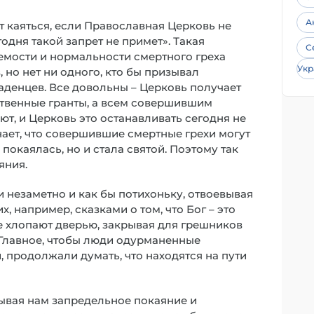
А
 каяться, если Православная Церковь не
одня такой запрет не примет». Такая
С
мости и нормальности смертного греха
Укр
 но нет ни одного, кто бы призывал
денцев. Все довольны – Церковь получает
ственные гранты, а всем совершившим
ают, и Церковь это останавливать сегодня не
нает, что совершившие смертные грехи могут
покаялась, но и стала святой. Поэтому так
яния.
 незаметно и как бы потихоньку, отвоевывая
, например, сказками о том, что Бог – это
не хлопают дверью, закрывая для грешников
. Главное, чтобы люди одурманенные
 продолжали думать, что находятся на пути
ывая нам запредельное покаяние и