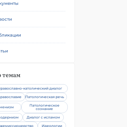
кументы
вости
бликации
атьи
 темам
равославно-католический диалог
равославие
Патологическая речь
Патологическое
уменизм
сознание
одернизм
Диалог с исламом
жемиссионерство
Идеологии