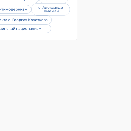
о. Александр
нтимодернизм
Шмеман
екта о. Георгия Кочеткова
аинский национализм