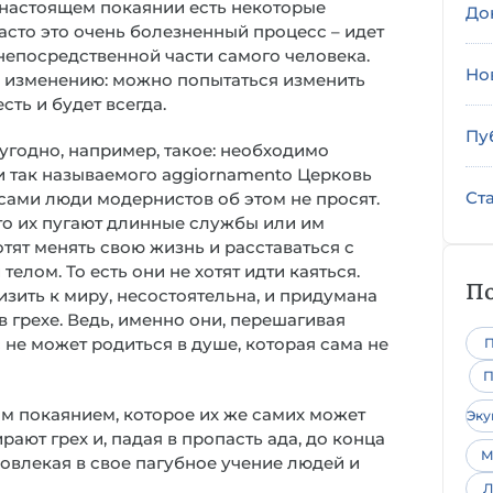
 в настоящем покаянии есть некоторые
До
сто это очень болезненный процесс – идет
непосредственной части самого человека.
Но
у изменению: можно попытаться изменить
сть и будет всегда.
Пу
угодно, например, такое: необходимо
и так называемого aggiornamento Церковь
Ст
 сами люди модернистов об этом не просят.
что их пугают длинные службы или им
отят менять свою жизнь и расставаться с
елом. То есть они не хотят идти каяться.
По
зить к миру, несостоятельна, и придумана
 грехе. Ведь, именно они, перешагивая
с не может родиться в душе, которая сама не
П
П
ым покаянием, которое их же самих может
Эк
рают грех и, падая в пропасть ада, до конца
М
овлекая в свое пагубное учение людей и
Л