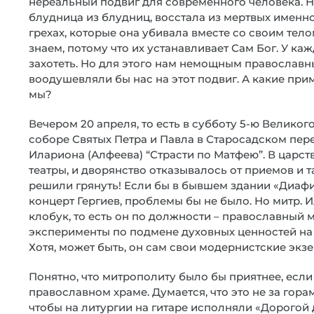
нереальный подвиг для современного человека. Но,
блудница из блудниц, восстала из мертвых именн
грехах, которые она убивала вместе со своим тело
знаем, потому что их устанавливает Сам Бог. У ка
захотеть. Но для этого нам немощным православ
воодушевляли бы нас на этот подвиг. А какие при
мы?
Вечером 20 апреля, то есть в субботу 5-ю Велико
соборе Святых Петра и Павла в Старосадском пер
Илариона (Алфеева) “Страсти по Матфею”. В царс
театры, и дворянство отказывалось от приемов и т
решили грянуть! Если бы в бывшем здании «Диафи
концерт Гергиев, проблемы бы не было. Но митр. 
клобук, то есть он по должности – православный 
эксперименты по подмене духовных ценностей на 
Хотя, может быть, он сам свои модернистские экзе
Понятно, что митрополиту было бы приятнее, если
православном храме. Думается, что это не за гора
чтобы на литургии на гитаре исполняли «Дорогой