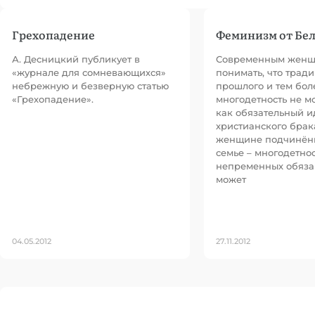
Грехопадение
Феминизм от Бе
А. Десницкий публикует в
Современным женщ
«журнале для сомневающихся»
понимать, что трад
небрежную и безверную статью
прошлого и тем бол
«Грехопадение».
многодетность не мо
как обязательный и
христианского брак
женщине подчинённ
семье – многодетно
непременных обяза
может
04.05.2012
27.11.2012