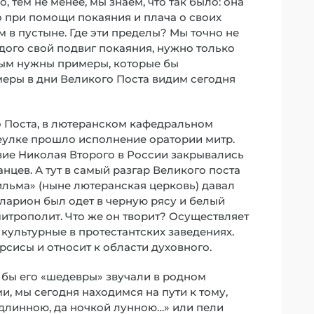
 тем не менее, мы знаем, что так было: она
о при помощи покаяния и плача о своих
м в пустыне. Где эти пределы? Мы точно не
ждого свой подвиг покаяния, нужно только
ным нужны примеры, которые бы
меры в дни Великого Поста видим сегодня
го Поста, в лютеранском кафедральном
еулке прошло исполнение оратории митр.
твие Николая Второго в России закрывались
анцев. А тут в самый разгар Великого поста
льма» (ныне лютеранская церковь) давал
Иларион был одет в черную рясу и белый
митрополит. Что же он творит? Осуществляет
культурные в протестантских заведениях.
рсисы и относит к области духовного.
 бы его «шедевры» звучали в родном
ми, мы сегодня находимся на пути к тому,
 длинною, да ночкой лунною…» или пели