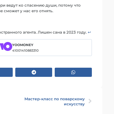
ери ведут ко спасению души, потому что
е сможет у нас его отнять.
транного агента. Лишен сана в 2023 году.
↩︎
YOOMONEY
41001410883310
Мастер-класс по поварскому
искусству