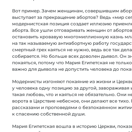
Вот пример. Зачем женщинам, совершившим аборт
выступает за прекращение абортов? Ведь «мир сег
модернистская позиция создает иллюзию приемле
аборта. Все ушли отговаривать женщин от абортов,
остановить кровавую многомиллионную казнь мла
на так называемую антиабортную работу государ
смертный грех каяться не нужно, ведь все так дел
собирается. Но больше всех доволен дьявол. Он з
покаяться, потому что Мария Египетская не только 
важно для дьявола не допустить человека до пока
Модернисты изгоняют покаяние из жизни и Церкви
у человека одну позицию за другой, завораживая их
такая любовь, что и каяться не обязательно. Они 
ворота в Царствие небесное, они делают все тихо
рассказами и проповедями о безпокаянном житии,
к спасению собственной души.
Мария Египетская вошла в историю Церкви, показ