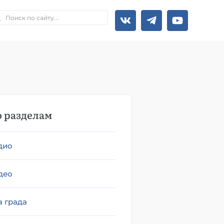
 разделам
дио
део
а града