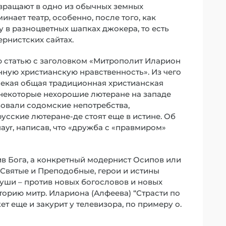
евращают в одно из обычных земных
нает театр, особенно, после того, как
в разноцветных шапках джокера, то есть
ернистских сайтах.
 статью с заголовком «Митрополит Иларион
ную христианскую нравственность». Из чего
 некая общая традиционная христианская
 некоторые нехорошие лютеране на западе
зовали содомские непотребства,
русские лютеране-де стоят еще в истине. Об
ayr, написав, что «дружба с «правмиром»
тив Бога, а конкретный модернист Осипов или
 Святые и Преподобные, герои и истины
уши – против новых богословов и новых
торию митр. Илариона (Алфеева) “Страсти по
ет еще и закурит у телевизора, по примеру о.