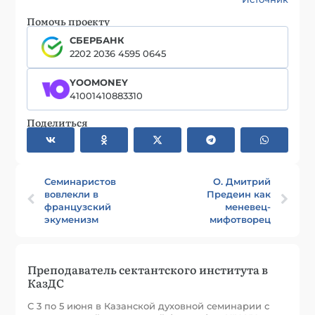
Помочь проекту
СБЕРБАНК
2202 2036 4595 0645
YOOMONEY
41001410883310
Поделиться
Семинаристов
О. Дмитрий
вовлекли в
Предеин как
французский
меневец-
экуменизм
мифотворец
Преподаватель сектантского института в
КазДC
С 3 по 5 июня в Казанской духовной семинарии с