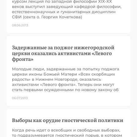
курсом лекций по западной философии XIX-XX
веков выступил заведующий кафедрой философии,
естественнонаучных и гуманитарных дисциплин
СФИ (секта о. Георгия Кочеткова)
08.06.2013
Задержанные за поджог нижегородской
церкви оказались активистами «Левого
фронта»
Молодые люди, задержанные за попытку поджога
церкви иконы Божьей Матери «Всех скорбящих
радость» в Нижнем Новгороде, оказались
активистами «Левого фронта». Теперь они могут
стать первыми осужденными по новому закону об
06.07.2013
Выборы как орудие гностической политики
Когда речь идет о всеобщих и свободных выборах,
то подразумевается гностический порыв, в котором