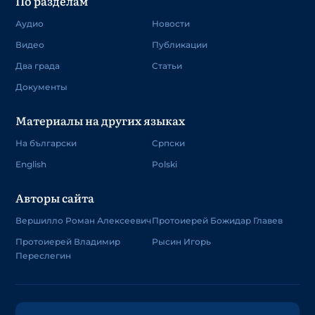
По разделам
Аудио
Новости
Видео
Публикации
Два града
Статьи
Документы
Материалы на других языках
На български
Српски
English
Polski
Авторы сайта
Вершилло Роман Алексеевич
Протоиерей Божидар Главев
Протоиерей Владимир
Рысин Игорь
Переслегин