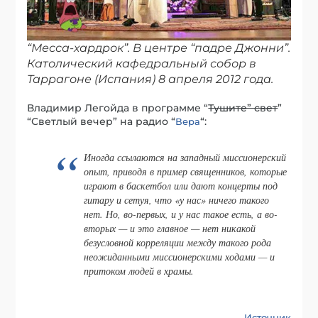
“Месса-хардрок”. В центре “падре Джонни”.
Католический кафедральный собор в
Таррагоне (Испания) 8 апреля 2012 года.
Владимир Легойда в программе “
Тушите” свет
”
“Светлый вечер” на радио “
“:
Вера
Иногда ссылаются на западный миссионерский
опыт, приводя в пример священников, которые
играют в баскетбол или дают концерты под
гитару и сетуя, что «у нас» ничего такого
нет. Но, во-первых, и у нас такое есть, а во-
вторых — и это главное — нет никакой
безусловной корреляции между такого рода
неожиданными миссионерскими ходами — и
притоком людей в храмы.
Источник