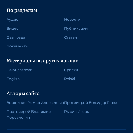
По разделам
Аудио
Новости
Видео
Публикации
Два града
Статьи
Документы
Материалы на других языках
На български
Српски
English
Polski
Авторы сайта
Вершилло Роман Алексеевич
Протоиерей Божидар Главев
Протоиерей Владимир
Рысин Игорь
Переслегин