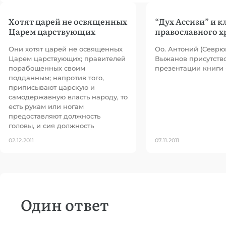
Хотят царей не освященных
“Дух Ассизи” и 
Царем царствующих
православного х
Они хотят царей не освященных
Оо. Антоний (Севрю
Царем царствующих; правителей
Выжанов присутств
порабощенных своим
презентации книги 
подданным; напротив того,
приписывают царскую и
самодержавную власть народу, то
есть рукам или ногам
предоставляют должность
головы, и сия должность
02.12.2011
07.11.2011
Один ответ