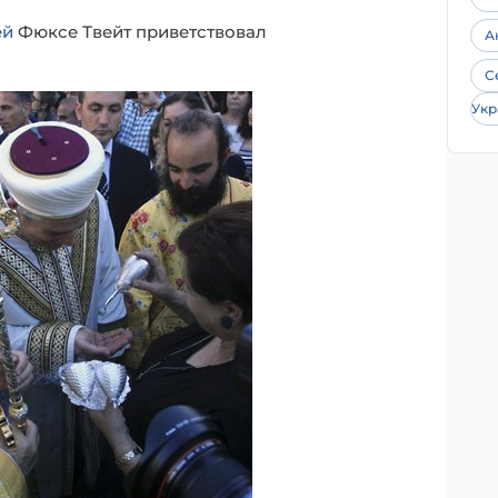
ей
Фюксе Твейт приветствовал
А
С
Укр