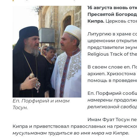
16 августа
вновь от
Пресвятой Богоро
Кипра.
Церковь стоя
Литургию в храме с
церемонии открытия
представители экуме
Religious Track of th
В своем слове еп. 
архиеп. Хризостома
помощь в проведен
Еп. Порфирий сообщ
намерены продолжа
Еп. Порфирий и имам
религиозной свобо
Тосун.
Имам Фуат Тосун пе
Кипра и приветствовал православных на греческо
мусульманам трудиться во имя мира на Кипре
.