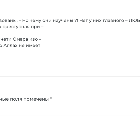
зованы. – Но чему они научены ?! Нет у них главного – ЛЮ
о преступная при –
ечети Омара изо –
то Аллах не имеет
ные поля помечены
*