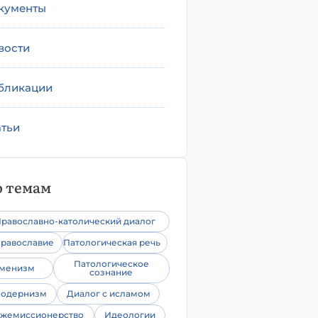
кументы
вости
бликации
атьи
 темам
равославно-католический диалог
равославие
Патологическая речь
Патологическое
уменизм
сознание
одернизм
Диалог с исламом
жемиссионерство
Идеологии