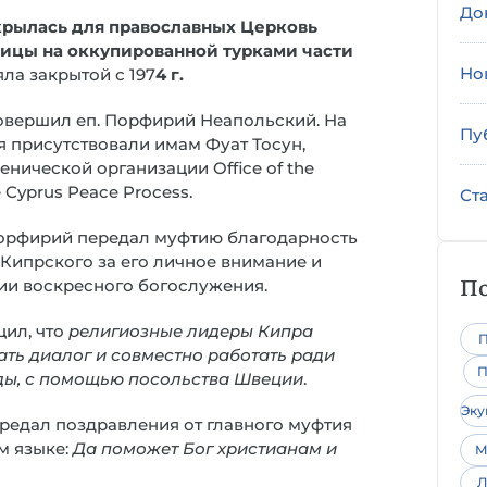
До
крылась для православных Церковь
дицы
на оккупированной тур
ками части
Но
ла закрытой с 197
4 г.
овершил еп. Порфирий Неапольский. На
Пу
 присутствовали имам Фуат Тосун,
нической организации Office of the
e Cyprus Peace Process.
Ст
Порфирий передал муфтию благодарность
 Кипрского за его личное внимание и
По
ии воскресного богослужения.
ил, что
религиозные лидеры Кипра
П
ть диалог и совместно работать ради
П
ды, с помощью посольства Швеции
.
Эк
редал поздравления от главного муфтия
м языке:
Да поможет Бог христианам и
М
Л