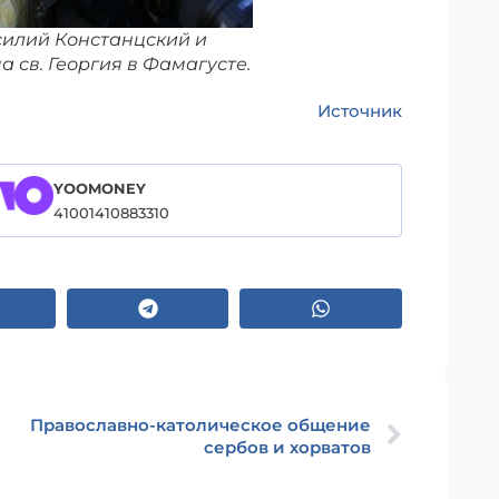
асилий Констанцский и
 св. Георгия в Фамагусте.
Источник
YOOMONEY
41001410883310
Православно-католическое общение
сербов и хорватов