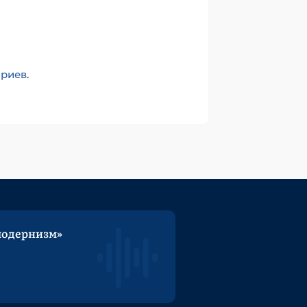
ариев
.
модернизм»