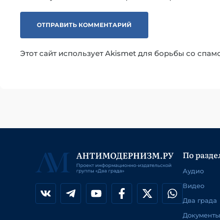
Этот сайт использует Akismet для борьбы со спам
По разде
Аудио
Видео
Два града
Документы