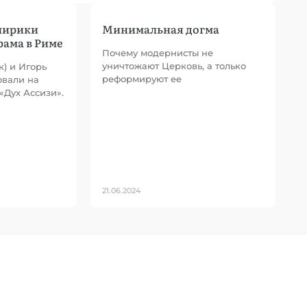
клирики
Минимальная догма
рама в Риме
Почему модернисты не
уничтожают Церковь, а только
к) и Игорь
реформируют ее
овали на
«Дух Ассизи».
21.06.2024