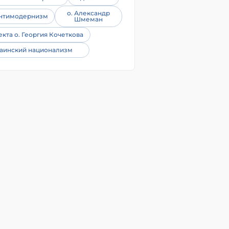
о. Александр
нтимодернизм
Шмеман
екта о. Георгия Кочеткова
аинский национализм