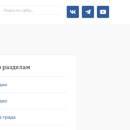
 разделам
дио
део
а града