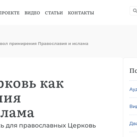
ПРОЕКТЕ
ВИДЕО
СТАТЬИ
КОНТАКТЫ
мвол примирения Православия и ислама
По
рковь как
Ау
ния
слама
Ви
Дв
ась для православных Церковь