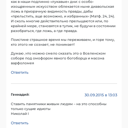
как в наши подлинно «лукавые» дни: с особо-
изощренным искусством облекается ныне диавольская
ложь в призрачную видимость правды, дабы
«прельстить, аще возможно, и избранных» (Матф. 24, 24).
И сколь многие действительно прельщаются или, по
крайней мере, становятся в тупик, не будучи в состоянии
разобраться, где ложь, а где правда.
Поистине страшное время мы переживаем, и горе тому,
кто этого не сознает, не понимает!
Думаю ,что можно смело сказать это о Вселенском
соборе под омофором явного богоборца и масона
варфоломея
Ответить
Геннадий
:
30.09.2015 в 13:03
Ставить памятники живым людям – на это способны
только сущие идиоты
Николай I
Ответить