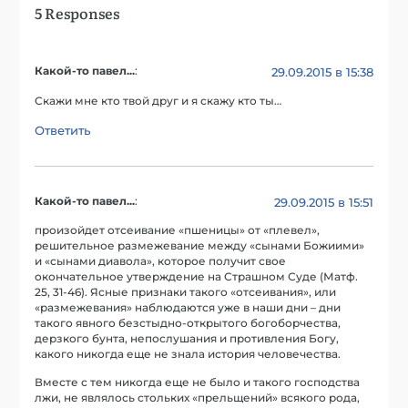
5 Responses
Какой-то павел...
:
29.09.2015 в 15:38
Скажи мне кто твой друг и я скажу кто ты…
Ответить
Какой-то павел...
:
29.09.2015 в 15:51
произойдет отсеивание «пшеницы» от «плевел»,
решительное размежевание между «сынами Божиими»
и «сынами диавола», которое получит свое
окончательное утверждение на Страшном Суде (Матф.
25, 31-46). Ясные признаки такого «отсеивания», или
«размежевания» наблюдаются уже в наши дни – дни
такого явного безстыдно-открытого богоборчества,
дерзкого бунта, непослушания и противления Богу,
какого никогда еще не знала история человечества.
Вместе с тем никогда еще не было и такого господства
лжи, не являлось стольких «прельщений» всякого рода,