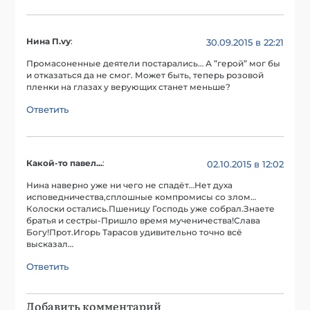
Нина П.vу
:
30.09.2015 в 22:21
Промасоненные деятели постарались… А ”герой” мог бы
и отказаться да не смог. Может быть, теперь розовой
пленки на глазах у верующих станет меньше?
Ответить
Какой-то павел...
:
02.10.2015 в 12:02
Нина наверно уже ни чего не спадёт…Нет духа
исповедничества,сплошные компромисы со злом…
Колоски остались.Пшеницу Господь уже собрал.Знаете
братья и сестры-Пришло время мученичества!Слава
Богу!Прот.Игорь Тарасов удивительно точно всё
высказал…
Ответить
Добавить комментарий