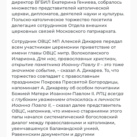
директор ВГБИЛ Екатерина Гениева, собралось
множество представителей католической
церкви, дипломатов, деятелей науки и культуры.
Польско-католическое торжество посетила
делегация сотрудников Отдела внешних
церковных связей Московского патриархата.
Сотрудник ОВЦС МП Алексей Дикарев передал
всем участникам церемонии приветствие от
имени главы ОВЦС митр. Волоколамского
Илариона.
Для нас, православных христиан,
открытие памятника Иоанну-Павлу II – это тоже
значимое событие
, – сказал А. Дикарев. То, что
торжество совпадает с православным
праздником Покрова Пресвятой Богородицы,
напоминает А. Дикареву об особом почитании
Божией Матери Иоанном-Павлом II.
РПЦ всегда
с глубоким уважением относилась к личности
Иоанна Павла II
, – сказал далее представитель
ОВЦС, напомнив, что именно стараниями этого
папы начался систематический богословский
диалог между православными и католиками,
увенчавшемуся Баламандской унией,
Равеннским документом и другими