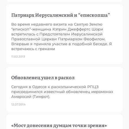
Патриарх Иерусалимский и “епископша”
Во время недавнего визита на Святую Землю
“епископ”-женщина Кэтрин Джеффертс Шори
встретилась с Предстоятелем Иерусалимской
Православной Церкви Патриархом Феофилом.
Впервые я приняла участие в подобной беседе. Я
встречаюсь с греками
11.02.2013
Обновленец ушел в раскол
Сегодня в Одессе к раскольнической РПЦЗ
присоединился известный обновленец иеромонах
Амвросий (Тимрот).
12.07.2014
«Мост донесения думцам точки зрения»