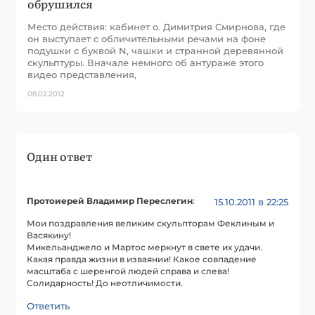
обрушился
Место действия: кабинет о. Димитрия Смирнова, где
он выступает с обличительными речами на фоне
подушки с буквой N, чашки и странной деревянной
скульптуры. Вначале немного об антураже этого
видео представления,
08.02.2012
Один ответ
Протоиерей Владимир Переслегин
:
15.10.2011 в 22:25
Мои поздравления великим скульпторам Феклиным и
Васякину!
Микельанджело и Мартос меркнут в свете их удачи.
Какая правда жизни в изваянии! Какое совпадение
масштаба с шеренгой людей справа и слева!
Солидарность! До неотличимости.
Ответить