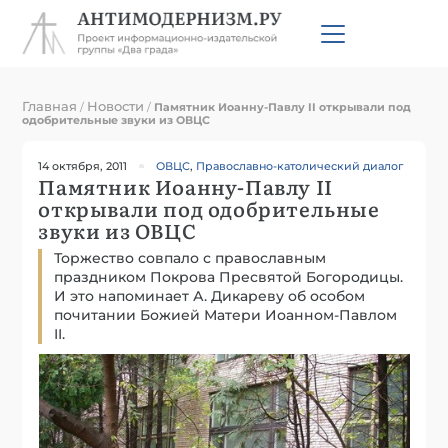
Главная
Новости
/
/
Памятник Иоанну-Павлу II открывали под
одобрительные звуки из ОВЦС
14 октября, 2011
ОВЦС
,
Православно-католический диалог
Памятник Иоанну-Павлу II
открывали под одобрительные
звуки из ОВЦС
Торжество совпало с православным
праздником Покрова Пресвятой Богородицы.
И это напоминает А. Дикареву об особом
почитании Божией Матери Иоанном-Павлом
II.