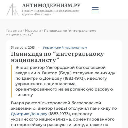
Главная
Новости
/
/
Панихида по “интегральному
националисту”
31 августа, 2013
Украинский национализм
Панихида по “интегральному
националисту”
Вчера ректор Ужгородской богословской
академии о. Виктор (Бедь) отслужил панихиду
по Дмитрию Донцову (1883-1973), идеологу
украинского национализма,
ориентированного на европейскую расовую
гигиену
Вчера ректор Ужгородской богословской
академии о. Виктор (Бедь) отслужил панихиду по
(1883-1973), идеологу
Дмитрию Донцову
украинского национализма, ориентированного
на европейскую расовую гигиену, а также по