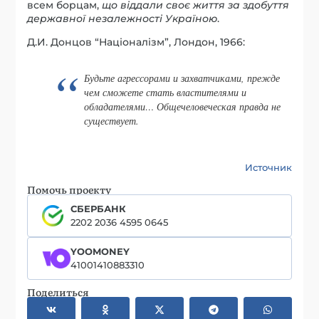
всем борцам,
що віддали своє життя за здобуття
державної незалежності Україною
.
Д.И. Донцов “Націоналізм”, Лондон, 1966:
Будьте агрессорами и захватчиками, прежде
чем сможете стать властителями и
обладателями… Общечеловеческая правда не
существует.
Источник
Помочь проекту
СБЕРБАНК
2202 2036 4595 0645
YOOMONEY
41001410883310
Поделиться