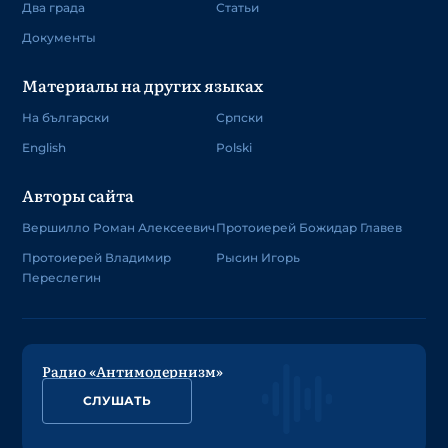
Два града
Статьи
Документы
Материалы на других языках
На български
Српски
English
Polski
Авторы сайта
Вершилло Роман Алексеевич
Протоиерей Божидар Главев
Протоиерей Владимир
Рысин Игорь
Переслегин
Радио «Антимодернизм»
СЛУШАТЬ