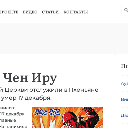
ПРОЕКТЕ
ВИДЕО
СТАТЬИ
КОНТАКТЫ
По
 Чен Иру
Ау
й Церкви отслужили в Пхеньяне
умер 17 декабря.
Ви
жили в
17 декабря.
Дв
славные
На панихиде