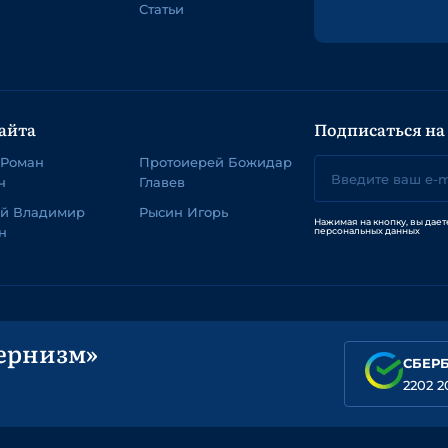
Статьи
айта
Подписаться на
 Роман
Протоиерей Божидар
ч
Главев
ей Владимир
Рысин Игорь
Нажимая на кнопку, вы дает
н
персональных данных
ернизм»
СБЕР
2202 2