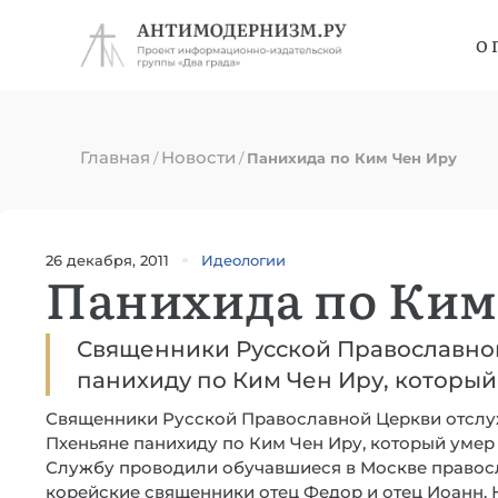
О 
Главная
Новости
/
/
Панихида по Ким Чен Иру
26 декабря, 2011
Идеологии
Панихида по Ким
Священники Русской Православно
панихиду по Ким Чен Иру, который 
Священники Русской Православной Церкви отслу
Пхеньяне панихиду по Ким Чен Иру, который умер 
Службу проводили обучавшиеся в Москве право
корейские священники отец Федор и отец Иоанн. 