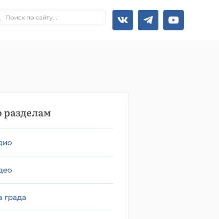
 разделам
дио
део
а града