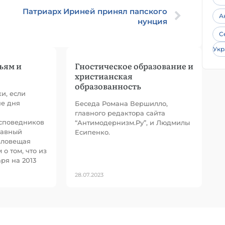
Патриарх Ириней принял папского
А
нунция
С
Укр
ьям и
Гностическое образование и
христианская
образованность
и, если
не дня
Беседа Романа Вершилло,
главного редактора сайта
споведников
“Антимодернизм.Ру”, и Людмилы
лавный
Есипенко.
зловещая
 о том, что из
ря на 2013
28.07.2023