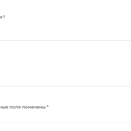
ля?
ные поля помечены
*