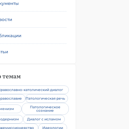
кументы
вости
бликации
атьи
 темам
равославно-католический диалог
равославие
Патологическая речь
Патологическое
уменизм
сознание
одернизм
Диалог с исламом
жемиссионерство
Идеологии