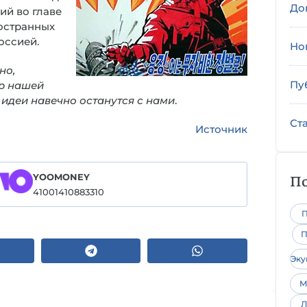
До
ий во главе
остранных
оссией.
Но
но,
Пу
р нашей
 идеи навечно останутся с нами
.
Ст
Источник
По
YOOMONEY
41001410883310
П
П
Эк
М
Л