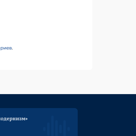
ариев
.
модернизм»