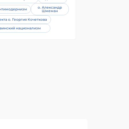
о. Александр
нтимодернизм
Шмеман
екта о. Георгия Кочеткова
аинский национализм