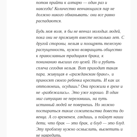
потом прийти к алтарю — один раз и
навсегда! Количество венчающихся пар не
должно никого обманывать: они все равно
распадаются.
Будь моя воля, я бы не венчал молодых людей,
пока они не проживут вместе несколько лет. С
другой стороны, нельзя и поощрять телесную
распущенность, нужно возвращать общество
к православным традициям брака, к
пониманию высших его целей. Но и рубить
сплеча сегодня нельзя. Вот приходит такая
пара, живущая в «гражданском браке», и
приносят своего ребенка крестить. И как их
оттолкнешь, осудишь? Они прожили в грехе и
не «разбежались». Это уже хорошо. В один
миг ситуацию не переломишь, на путь
истинный людей не повернешь. Но можно
постараться такие сожительства довести до
венца. А со временем, глядишь, и поймут наши
дети, что брак — это брак, а блуд — это блуд.
Эту проблему нужно осмыслить, высветить и
не навредить.