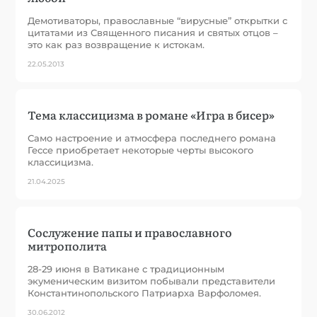
Демотиваторы, православные “вирусные” открытки с
цитатами из Священного писания и святых отцов –
это как раз возвращение к истокам.
22.05.2013
Тема классицизма в романе «Игра в бисер»
Само настроение и атмосфера последнего романа
Гессе приобретает некоторые черты высокого
классицизма.
21.04.2025
Сослужение папы и православного
митрополита
28-29 июня в Ватикане с традиционным
экуменическим визитом побывали представители
Константинопольского Патриарха Варфоломея.
30.06.2012