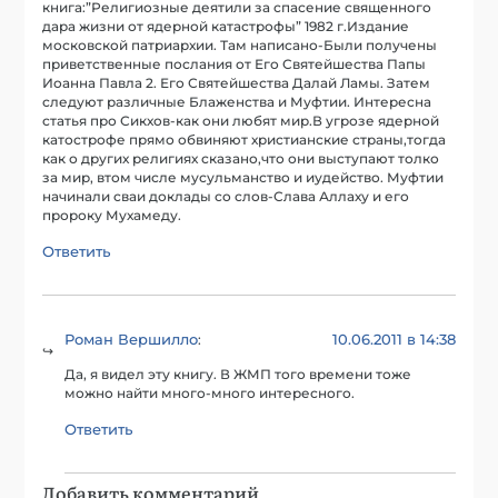
книга:”Религиозные деятили за спасение священного
дара жизни от ядерной катастрофы” 1982 г.Издание
московской патриархии. Там написано-Были получены
приветственные послания от Его Святейшества Папы
Иоанна Павла 2. Его Святейшества Далай Ламы. Затем
следуют различные Блаженства и Муфтии. Интересна
статья про Сикхов-как они любят мир.В угрозе ядерной
катострофе прямо обвиняют христианские страны,тогда
как о других религиях сказано,что они выступают толко
за мир, втом числе мусульманство и иудейство. Муфтии
начинали сваи доклады со слов-Слава Аллаху и его
пророку Мухамеду.
Ответить
Роман Вершилло
10.06.2011 в 14:38
:
Да, я видел эту книгу. В ЖМП того времени тоже
можно найти много-много интересного.
Ответить
Добавить комментарий