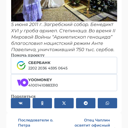
5 июня 2011 г. Загребский собор. Бенедикт
XVI у гроба архиеп. Степинаца. Во время II
Мировой Войны “Архиепископ геноцида”
благословил нацистский режим Анте
Павелича, уничтоживший 750 тыс. сербов.
Помочь проекту
СБЕРБАНК
2202 2036 4595 0645
YOOMONEY
41001410883310
Поделиться
Последователи о.
Отец Чаплин
Петра
освятит офисный