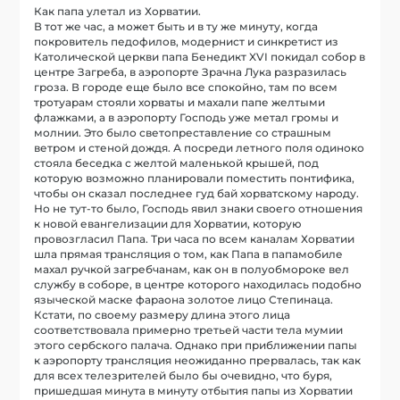
Как папа улетал из Хорватии.
В тот же час, а может быть и в ту же минуту, когда
покровитель педофилов, модернист и синкретист из
Католической церкви папа Бенедикт XVI покидал собор в
центре Загреба, в аэропорте Зрачна Лука разразилась
гроза. В городе еще было все спокойно, там по всем
тротуарам стояли хорваты и махали папе желтыми
флажками, а в аэропорту Господь уже метал громы и
молнии. Это было светопреставление со страшным
ветром и стеной дождя. А посреди летного поля одиноко
стояла беседка с желтой маленькой крышей, под
которую возможно планировали поместить понтифика,
чтобы он сказал последнее гуд бай хорватскому народу.
Но не тут-то было, Господь явил знаки своего отношения
к новой евангелизации для Хорватии, которую
провозгласил Папа. Три часа по всем каналам Хорватии
шла прямая трансляция о том, как Папа в папамобиле
махал ручкой загребчанам, как он в полуобмороке вел
службу в соборе, в центре которого находилась подобно
языческой маске фараона золотое лицо Степинаца.
Кстати, по своему размеру длина этого лица
соответствовала примерно третьей части тела мумии
этого сербского палача. Однако при приближении папы
к аэропорту трансляция неожиданно прервалась, так как
для всех телезрителей было бы очевидно, что буря,
пришедшая минута в минуту отбытия папы из Хорватии