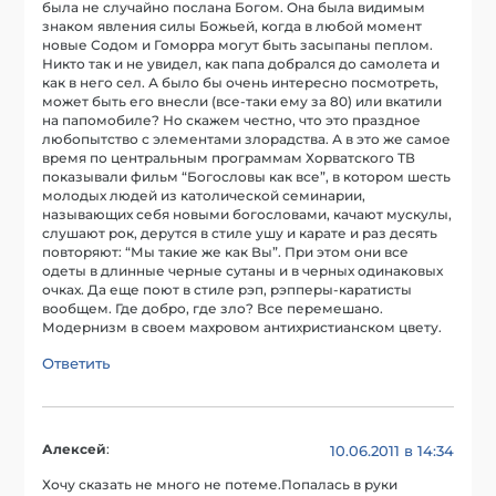
была не случайно послана Богом. Она была видимым
знаком явления силы Божьей, когда в любой момент
новые Содом и Гоморра могут быть засыпаны пеплом.
Никто так и не увидел, как папа добрался до самолета и
как в него сел. А было бы очень интересно посмотреть,
может быть его внесли (все-таки ему за 80) или вкатили
на папомобиле? Но скажем честно, что это праздное
любопытство с элементами злорадства. А в это же самое
время по центральным программам Хорватского ТВ
показывали фильм “Богословы как все”, в котором шесть
молодых людей из католической семинарии,
называющих себя новыми богословами, качают мускулы,
слушают рок, дерутся в стиле ушу и карате и раз десять
повторяют: “Мы такие же как Вы”. При этом они все
одеты в длинные черные сутаны и в черных одинаковых
очках. Да еще поют в стиле рэп, рэпперы-каратисты
вообщем. Где добро, где зло? Все перемешано.
Модернизм в своем махровом антихристианском цвету.
Ответить
Алексей
:
10.06.2011 в 14:34
Хочу сказать не много не потеме.Попалась в руки