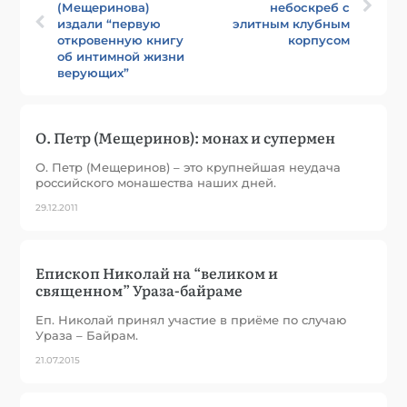
(Мещеринова)
небоскреб с
издали “первую
элитным клубным
откровенную книгу
корпусом
об интимной жизни
верующих”
О. Петр (Мещеринов): монах и супермен
О. Петр (Мещеринов) – это крупнейшая неудача
российского монашества наших дней.
29.12.2011
Епископ Николай на “великом и
священном” Ураза-байраме
Еп. Николай принял участие в приёме по случаю
Ураза – Байрам.
21.07.2015