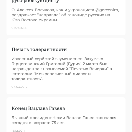
О. Алексея Волчкова, как и укронациста @gercenim,
раздражает “неправда” об геноциде русских на
Юго-Востоке Украины.
01.07.2014
Печать толерантности
Известный сербский экуменист еп. Захумско-
Герцеговинский Григорий (Дурич) 2 марта был
награжден так называемой “Печатью Вечерки” в
категории “Межрелигиозный диалог и
толерантность”.
04.03.2012
Конец Вацлава Гавела
Бывший президент Чехии Вацлав Гавел скончался
сегодня в возрасте 75 лет.
18.12.2011