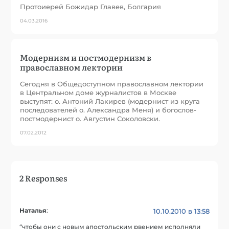
Протоиерей Божидар Главев, Болгария
04.03.2016
Модернизм и постмодернизм в
православном лектории
Сегодня в Общедоступном православном лектории
в Центральном доме журналистов в Москве
выступят: о. Антоний Лакирев (модернист из круга
последователей о. Александра Меня) и богослов-
постмодернист о. Августин Соколовски.
07.02.2012
2 Responses
Наталья
:
10.10.2010 в 13:58
“чтобы они с новым апостольским рвением исполняли