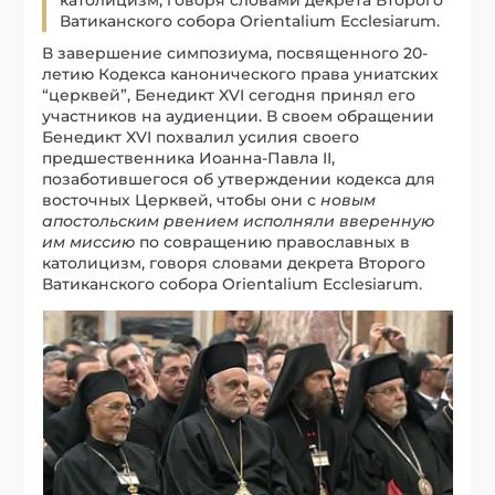
Ватиканского собора Orientalium Ecclesiarum.
В завершение симпозиума, посвященного 20-
летию Кодекса канонического права униатских
“церквей”, Бенедикт XVI сегодня принял его
участников на аудиенции. В своем обращении
Бенедикт XVI похвалил усилия своего
предшественника Иоанна-Павла II,
позаботившегося об утверждении кодекса для
восточных Церквей, чтобы они с
новым
апостольским рвением исполняли вверенную
им миссию
по совращению православных в
католицизм, говоря словами декрета Второго
Ватиканского собора Orientalium Ecclesiarum.