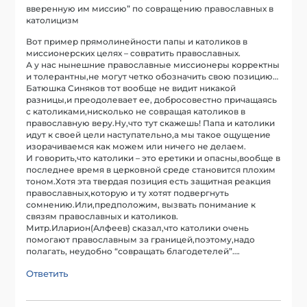
вверенную им миссию” по совращению православных в
католицизм
Вот пример прямолинейности папы и католиков в
миссионерских целях – совратить православных.
А у нас нынешние православные миссионеры корректны
и толерантны,не могут четко обозначить свою позицию…
Батюшка Синяков тот вообще не видит никакой
разницы,и преодолевает ее, добросовестно причащаясь
с католиками,нисколько не совращая католиков в
православную веру.Ну,что тут скажешь! Папа и католики
идут к своей цели наступательно,а мы такое ощущение
изорачиваемся как можем или ничего не делаем.
И говорить,что католики – это еретики и опасны,вообще в
последнее время в церковной среде становится плохим
тоном.Хотя эта твердая позиция есть защитная реакция
православных,которую и ту хотят подвергнуть
сомнению.Или,предположим, вызвать понимание к
связям православных и католиков.
Митр.Иларион(Алфеев) сказал,что католики очень
помогают православным за границей,поэтому,надо
полагать, неудобно “совращать благодетелей”….
Ответить