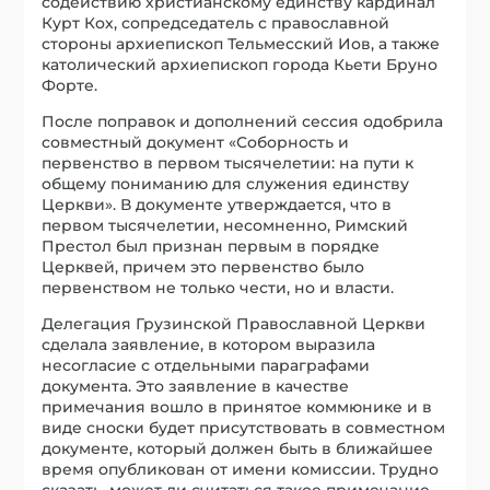
содействию христианскому единству кардинал
Курт Кох, сопредседатель с православной
стороны архиепископ Тельмесский Иов, а также
католический архиепископ города Кьети Бруно
Форте.
После поправок и дополнений сессия одобрила
совместный документ «Соборность и
первенство в первом тысячелетии: на пути к
общему пониманию для служения единству
Церкви». В документе утверждается, что в
первом тысячелетии, несомненно, Римский
Престол был признан первым в порядке
Церквей, причем это первенство было
первенством не только чести, но и власти.
Делегация Грузинской Православной Церкви
сделала заявление, в котором выразила
несогласие с отдельными параграфами
документа. Это заявление в качестве
примечания вошло в принятое коммюнике и в
виде сноски будет присутствовать в совместном
документе, который должен быть в ближайшее
время опубликован от имени комиссии. Трудно
сказать, может ли считаться такое примечание