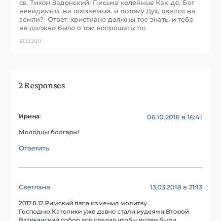
св. Тихон Задонский. Письма келейные Как-де, Бог
невидимый, ни осязаемый, и потому Дух, явился на
земли?- Ответ: христиане должны тое знать, и тебе
не должно было о том вопрошать: по
31.12.2011
2 Responses
Ирина
:
06.10.2016 в 16:41
Молодцы болгары!
Ответить
Светлана
13.03.2018 в 21:13
:
2017.8.12.Римский папа изменил молитву
Господню.Католики уже давно стали иудеями.Второй
Ватиканский собор всё сделал чтобы иудеи были