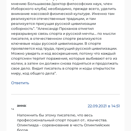
мнению Большакова /доктор философских наук, член
Изборского клуба/, необходимо, прежде всего, уделить
внимание массовой физической культуре. Именно там
реализуются отечественные традиции, и там
реализуется присущая русской цивилизации
соборность”. “Александр Проханов отметил
неразрывную связь спорта и русской мечты… по мысли
писателя, в отечественном спорте реализуются
ключевые коды русской цивилизации. В спорте
проявляется код труда, присущий русской цивилизации.
Можно увидеть и код воскрешения, потому что каждый
спортсмен терпит поражения, которые выбивают его из
колеи, а затем он должен снова подняться и продолжать
свое дело. Видит писатель в спорте и коды открытости
миру, код общего дела”.
Ответить
анна
:
22.09.2021 в 14:51
Напомнить бы этому писателю, что весь
профессиональный спорт пошел от.. язычества.
Олимпиада – соревнование в честь Олимпийских
богов.