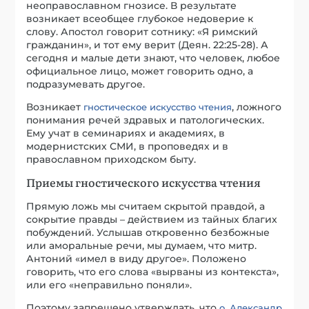
неоправославном гнозисе. В результате
возникает всеобщее глубокое недоверие к
слову. Апостол говорит сотнику: «Я римский
гражданин», и тот ему верит (Деян. 22:25-28). А
сегодня и малые дети знают, что человек, любое
официальное лицо, может говорить одно, а
подразумевать другое.
Возникает
, ложного
гностическое искусство чтения
понимания речей здравых и патологических.
Ему учат в семинариях и академиях, в
модернистских СМИ, в проповедях и в
православном приходском быту.
Приемы гностического искусства чтения
Прямую ложь мы считаем скрытой правдой, а
сокрытие правды – действием из тайных благих
побуждений. Услышав откровенно безбожные
или аморальные речи, мы думаем, что митр.
Антоний «имел в виду другое». Положено
говорить, что его слова «вырваны из контекста»,
или его «неправильно поняли».
Поэтому запрещено утверждать, что
о. Александр