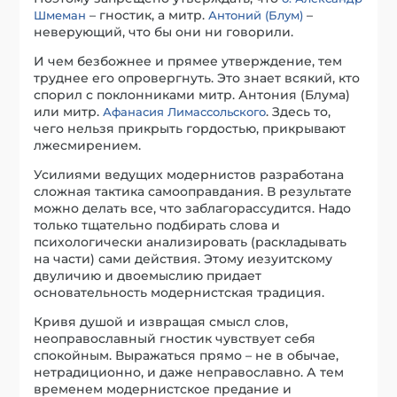
– гностик, а митр.
–
Шмеман
Антоний (Блум)
неверующий, что бы они ни говорили.
И чем безбожнее и прямее утверждение, тем
труднее его опровергнуть. Это знает всякий, кто
спорил с поклонниками митр. Антония (Блума)
или митр.
. Здесь то,
Афанасия Лимассольского
чего нельзя прикрыть гордостью, прикрывают
лжесмирением.
Усилиями ведущих модернистов разработана
сложная тактика самооправдания. В результате
можно делать все, что заблагорассудится. Надо
только тщательно подбирать слова и
психологически анализировать (раскладывать
на части) сами действия. Этому иезуитскому
двуличию и двоемыслию придает
основательность модернистская традиция.
Кривя душой и извращая смысл слов,
неоправославный гностик чувствует себя
спокойным. Выражаться прямо – не в обычае,
нетрадиционно, и даже неправославно. А тем
временем модернистское предание и