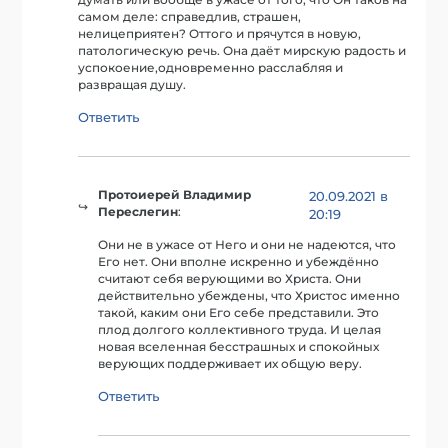
самом деле: справедлив, страшен,
нелицеприятен? Оттого и прячутся в новую,
патологическую речь. Она даёт мирскую радость и
успокоение,одновременно расслабляя и
развращая душу.
Ответить
Протоиерей Владимир
20.09.2021 в
Переслегин
:
20:19
Они не в ужасе от Него и они не надеются, что
Его нет. Они вполне искренно и убеждённо
считают себя верующими во Христа. Они
действительно убеждены, что Христос именно
такой, каким они Его себе представили. Это
плод долгого коллективного труда. И целая
новая вселенная бесстрашных и спокойных
верующих поддерживает их общую веру.
Ответить