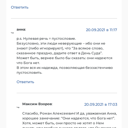
Ответить
анна
:
20.09.2021 в 11:17
p.s. Нулевая речь = пустословие.
Безусловно, эти люди неверующие – ибо они не
знают (либо игнорируют), что “За всякое слово,
сказанное праздно, дадите ответ в День Суда”.
Может быть, вернее было бы сказать: они надеются
что Бога нет.
В этом вся их надежда, позволяющая беззастенчиво
пустословить.
Ответить
Максим Взоров
:
20.09.2021 в 17:03
Спасибо, Роман Алексеевич! И да, уважаемая Анна,
хорошее замечание: “Они надеются, что Бога нет”.
Хотя, может быть, они просто не хотят о Нем
думать или вообще в ужасе от того, что Он таков на