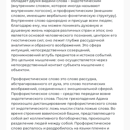
обладает двумя видами слова – эндотетическим
(внутренним словом, которое иногда называют
внутренним логосом), и профористическим (внешним
словом, имеющим вербально-фонетическую структуру).
Внутреннее слово однородно и присуще всем людям;
благодарю ему, мы можем понимать духовную и
душевную жизнь народов различных стран и эпох; оно
является основой человеческого познания, центром его
гностических сил; оно лежит глубже рассудочной
аналитики и образного воображения. Это сфера
интуиций, непосредственных созерцаний,
проникновений вглубь предметов и истоков событий.
Это цельное мышление: оно осуществляется через
непосредственный контакт субъекта мышления с
объектом.
Профористическое слово это слово рассудка,
абстрагированного от духа, это слово поэтических
воображений, соединенных с эмоциональной сферой.
Профористическое слово – средство передачи вовне
эндотетического слова. После грехопадения Адама
произошло дистанцирование профористического слова
от эндотетического: ложь мысли стала ложью слова. Во
время строения вавилонской башни, представляющего
собой акт коллективного богоборчества, произошло
разделение людей между собой. Профористическое
слово распалось и раздробилось на языки племен и