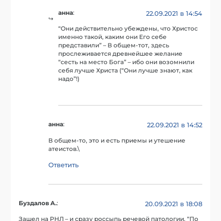
анна
:
22.09.2021 в 14:54
“Они действительно убеждены, что Христос
именно такой, каким они Его себе
представили” – В общем-тот, здесь
прослеживается древнейшее желание
“сесть на место Бога” – ибо они возомнили
себя лучше Христа (“Они лучше знают, как
надо”!)
анна
:
22.09.2021 в 14:52
В общем-то, это и есть приемы и утешение
атеистов.\
Ответить
Буздалов А.
:
20.09.2021 в 18:08
Зашел на РНЛ – и сразу россыпь речевой патологии. “По