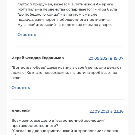
Футбол придуман, кажется, в Латинской Америке
(хотя пальма первенства оспаривается) – игра была
“до победного конца” – в прямом смысле:
подкидывали череп побежденного противника.
Ну, а любительский – это детские игры во дворе.
Ответить
Иерей Феодор Евдокимов
:
20.09.2021 в 19:07
“Бог есть любовь” даже истину в своей речи, они делают
ложью. Хотя это невозможно, т.к. истина пребывает во
веки.
Ответить
Алексей
:
22.09.2021 в 23:36
Возможно, все дело в “естественной эволюции”
противоестественного?
“Согласно древнехристианской антропологии человек