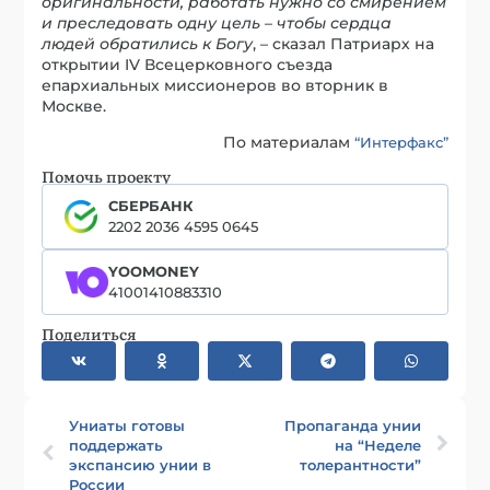
оригинальности, работать нужно со смирением
и преследовать одну цель – чтобы сердца
людей обратились к Богу
, – сказал Патриарх на
открытии IV Всецерковного съезда
епархиальных миссионеров во вторник в
Москве.
По материалам
“Интерфакс”
Помочь проекту
СБЕРБАНК
2202 2036 4595 0645
YOOMONEY
41001410883310
Поделиться
Униаты готовы
Пропаганда унии
поддержать
на “Неделе
экспансию унии в
толерантности”
России