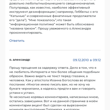
довольно любопытных)нынешнего священноначалия.
Полуправда, как известно, наиболее эффективный
инструмент дезинформации ( например, Геббельс с его
“Катынью” и современные фанатичные продолжатели
его “дела”). “Мне показалось”,что такая
“информационная политика” может быть обосновано
“названа грехом”. Прошу уважаемого о.Александра
прокомментировать.
Ответить
о. александр
:
09.12.2010 в 09:12
Прошу прощения за задержку ответа. Дело в том, что я
не любитель Интернета и тем более общения подобным
образом. Важно видеть не текст перед глазами, а
человека. Как у апостола Иоанна Богослова во втором
послании: «Многое имею писать вам, но не хочу на
бумаге чернилами, а надеюсь придти к вам и говорить
устами к устам».
Те несколько корявых комментариев, написанных мною,
остались зависшими. Вот и на данной страничке в моём
комментарии акцент был сделан на вырезанном
моменте выступления Патриарха, в котором,