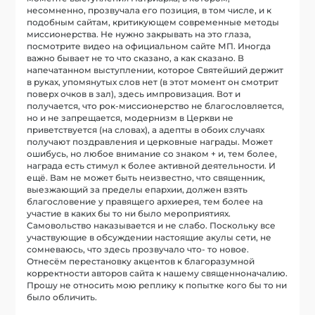
несомненно, прозвучала его позиция, в том числе, и к
подобным сайтам, критикующем современные методы
миссионерства. Не нужно закрывать на это глаза,
посмотрите видео на официальном сайте МП. Иногда
важно бывает не то что сказано, а как сказано. В
напечатанном выступлении, которое Святейший держит
в руках, упомянутых слов нет (в этот момент он смотрит
поверх очков в зал), здесь импровизация. Вот и
получается, что рок-миссионерство не благословляется,
но и не запрещается, модернизм в Церкви не
приветствуется (на словах), а адепты в обоих случаях
получают поздравления и церковные награды. Может
ошибусь, но любое внимание со знаком + и, тем более,
награда есть стимул к более активной деятельности. И
ещё. Вам не может быть неизвестно, что священник,
выезжающий за пределы епархии, должен взять
благословение у правящего архиерея, тем более на
участие в каких бы то ни было мероприятиях.
Самовольство наказывается и не слабо. Поскольку все
участвующие в обсуждении настоящие акулы сети, не
сомневаюсь, что здесь прозвучало что- то новое.
Отнесём перестановку акцентов к благоразумной
корректности авторов сайта к нашему священноначалию.
Прошу не относить мою реплику к попытке кого бы то ни
было обличить.