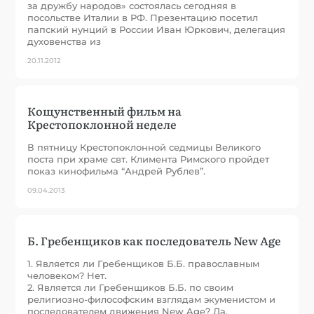
за дружбу народов» состоялась сегодняя в
посольстве Италии в РФ. Презентацию посетил
папский нунций в России Иван Юркович, делегация
духовенства из
20.11.2012
Кощунственный фильм на
Крестопоклонной неделе
В пятницу Крестопоклонной седмицы Великого
поста при храме свт. Климента Римского пройдет
показ кинофильма “Андрей Рублев”.
09.04.2013
Б. Гребенщиков как последователь New Age
1. Является ли Гребенщиков Б.Б. православным
человеком? Нет.
2. Является ли Гребенщиков Б.Б. по своим
религиозно-философским взглядам экуменистом и
последователем движения New Age? Да.