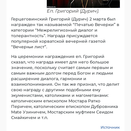
Еп. Григорий (Дурич).
Герцеговинский Григорий (Дурич) 2 марта был
награжден так называемой “Печатью Вечерки” в
категории “Межрелигиозный диалог и
толерантность”. Награда присуждается
популярной хорватской вечерней газетой
“Вечерњи лист”.
На церемонии награждения еп. Григорий
сказал, что награда имеет для него большое
значение, поскольку считает самым первым и
самым важным долгом перед Богом и людьми
расширение диалога, гармонии и
взаимопонимания. Он так же признал, что делит
свою награду с другими подобными ему
экуменистами, католиками и магометанами:
католическим епископом Мостара Ратко
Перичем, католическим епископом Дубровника
Mate Узиничем, Мостарским муфтием Сеидом
Смайкичем и т.п.
Источник