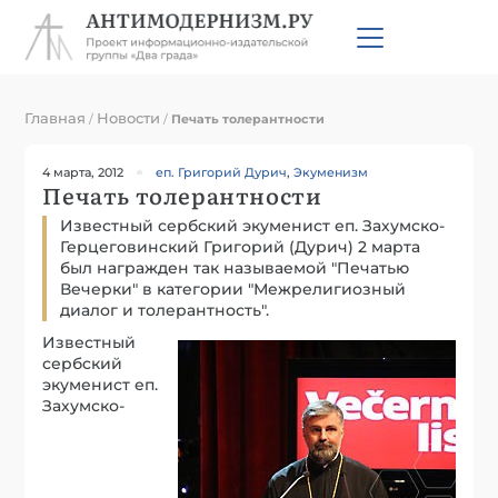
Главная
Новости
/
/
Печать толерантности
4 марта, 2012
еп. Григорий Дурич
,
Экуменизм
Печать толерантности
Известный сербский экуменист еп. Захумско-
Герцеговинский Григорий (Дурич) 2 марта
был награжден так называемой "Печатью
Вечерки" в категории "Межрелигиозный
диалог и толерантность".
Известный
сербский
экуменист еп.
Захумско-