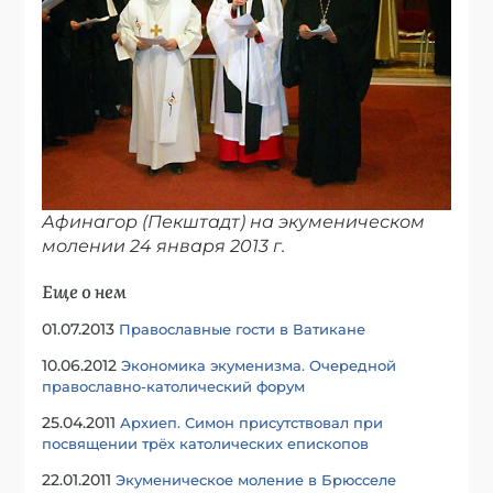
Афинагор (Пекштадт) на экуменическом
молении 24 января 2013 г.
Еще о нем
01.07.2013
Православные гости в Ватикане
10.06.2012
Экономика экуменизма. Очередной
православно-католический форум
25.04.2011
Архиеп. Симон присутствовал при
посвящении трёх католических епископов
22.01.2011
Экуменическое моление в Брюсселе