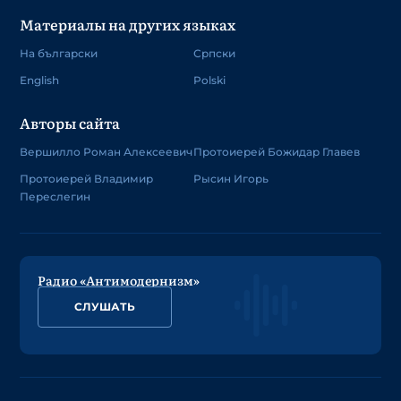
Материалы на других языках
На български
Српски
English
Polski
Авторы сайта
Вершилло Роман Алексеевич
Протоиерей Божидар Главев
Протоиерей Владимир
Рысин Игорь
Переслегин
Радио «Антимодернизм»
СЛУШАТЬ