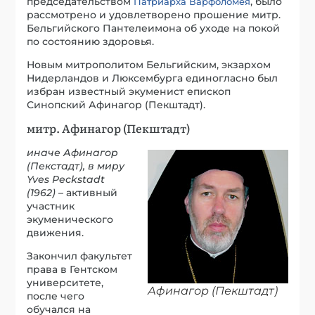
председательством
, было
Патриарха Варфоломея
рассмотрено и удовлетворено прошение митр.
Бельгийского Пантелеимона об уходе на покой
по состоянию здоровья.
Новым митрополитом Бельгийским, экзархом
Нидерландов и Люксембурга единогласно был
избран известный экуменист епископ
Синопский Афинагор (Пекштадт).
митр. Афинагор (Пекштадт)
иначе Афинагор
(Пекстадт), в миру
Yves Peckstadt
(1962)
– активный
участник
экуменического
движения.
Закончил факультет
права в Гентском
университете,
Афинагор (Пекштадт)
после чего
обучался на