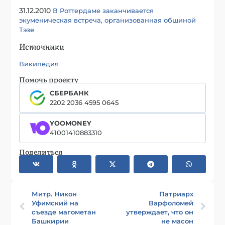
31.12.2010
В Роттердаме заканчивается
экуменическая встреча, организованная общиной
Тэзе
Источники
Википедия
Помочь проекту
СБЕРБАНК
2202 2036 4595 0645
YOOMONEY
41001410883310
Поделиться
Митр. Никон
Патриарх
Уфимский на
Варфоломей
съезде магометан
утверждает, что он
Башкирии
не масон