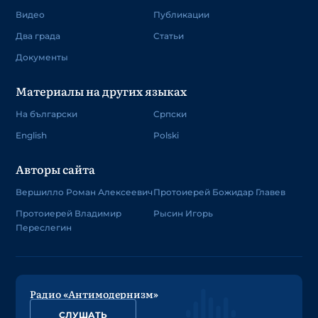
Видео
Публикации
Два града
Статьи
Документы
Материалы на других языках
На български
Српски
English
Polski
Авторы сайта
Вершилло Роман Алексеевич
Протоиерей Божидар Главев
Протоиерей Владимир
Рысин Игорь
Переслегин
Радио «Антимодернизм»
СЛУШАТЬ