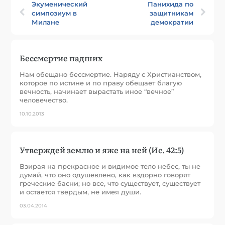
Экуменический
Панихида по
симпозиум в
защитникам
Милане
демократии
Бессмертие падших
Нам обещано бессмертие. Наряду с Христианством,
которое по истине и по праву обещает благую
вечность, начинает вырастать иное “вечное”
человечество.
10.10.2013
Утверждей землю и яже на ней (Ис. 42:5)
Взирая на прекрасное и видимое тело небес, ты не
думай, что оно одушевлено, как вздорно говорят
греческие басни; но все, что существует, существует
и остается твердым, не имея души.
03.04.2014