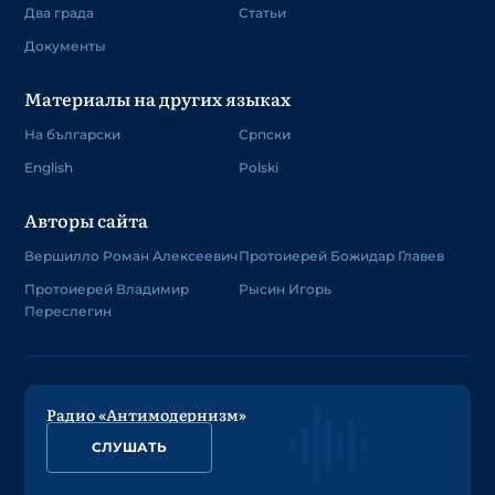
Два града
Статьи
Документы
Материалы на других языках
На български
Српски
English
Polski
Авторы сайта
Вершилло Роман Алексеевич
Протоиерей Божидар Главев
Протоиерей Владимир
Рысин Игорь
Переслегин
Радио «Антимодернизм»
СЛУШАТЬ