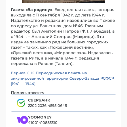
Газета «За родину»
. Ежедневная газета, которая
выходила с 11 сентября 1942 г. до лета 1944 г.
Издательство и редакция находились во Пскове
по адресу ул. Башенная, дом №46. Главным
редактор был Анатолий Петров (Ф.Т. Лебедев), а
с 1944 г. – Анатолий Стенрос (Макриди). Это
издание заменило ряд небольших городских
газет – таких, как «Псковский вестник»,
«Лужский вестник», «Мировое эхо». Издавалась
газета в Риге, а в начале 1944 г. редакция
переехала в Ревель (Таллин).
Бернев С. К. Периодическая печать на
оккупированной территории Cеверо-Запада РСФСР
(1941 — 1944)
Помочь проекту
СБЕРБАНК
2202 2036 4595 0645
YOOMONEY
41001410883310