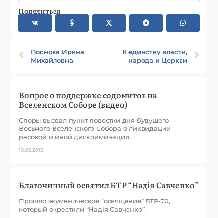
Поделиться
Поснова Ирина
К единству власти,
Михайловна
народа и Церкви
Вопрос о поддержке содомитов на
Вселенском Соборе (видео)
Споры вызвал пункт повестки дня будущего
Восьмого Вселенского Собора о ликвидации
расовой и иной дискриминации.
19.05.2015
Благочинный освятил БТР “Надія Савченко”
Прошло экуменическое “освящение” БТР-70,
который окрестили “Надія Савченко”.