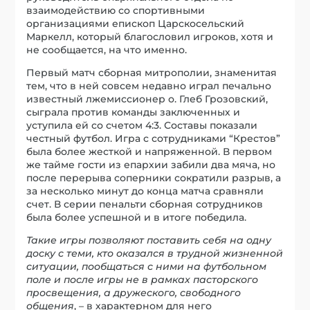
взаимодействию со спортивными
организациями епископ Царскосельский
Маркелл, который благословил игроков, хотя и
не сообщается, на что именно.
Первый матч сборная митрополии, знаменитая
тем, что в ней совсем недавно играл печально
известный лжемиссионер о. Глеб Грозовский,
сыграла против команды заключенных и
уступила ей со счетом 4:3. Составы показали
честный футбол. Игра с сотрудниками “Крестов”
была более жесткой и напряженной. В первом
же тайме гости из епархии забили два мяча, но
после перерыва соперники сократили разрыв, а
за несколько минут до конца матча сравняли
счет. В серии пенальти сборная сотрудников
была более успешной и в итоге победила.
Такие игры позволяют поставить себя на одну
доску с теми, кто оказался в трудной жизненной
ситуации, пообщаться с ними на футбольном
поле и после игры не в рамках пасторского
просвещения, а дружеского, свободного
общения
, – в характерном для него