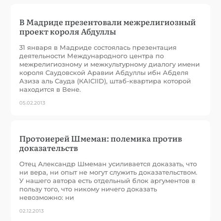
В Мадриде презентовали межрелигиозный
проект короля Абдуллы
31 января в Мадриде состоялась презентация
деятельности Международного центра по
межрелигиозному и межкультурному диалогу имени
короля Саудовской Аравии Абдуллы ибн Абделя
Азиза аль Сауда (КАIСIID), штаб-квартира которой
находится в Вене.
05.02.2013
Протоиерей Шмеман: полемика против
доказательств
Отец Александр Шмеман усиливается доказать, что
ни вера, ни опыт не могут служить доказательством.
У нашего автора есть отдельный блок аргументов в
пользу того, что никому ничего доказать
невозможно: ни
02.12.2013