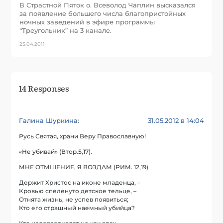
В Страстной Пяток о. Всеволод Чаплин высказался
за появление большего числа благопристойных
ночных заведений в эфире программы
“Треугольник” на 3 канале.
25.04.2011
14 Responses
Галина Шуркина
31.05.2012 в 14:04
:
Русь Святая, храни Веру Православную!
«Не убивай» (Втор.5,17).
МНЕ ОТМЩЕНИЕ, Я ВОЗДАМ (РИМ. 12,19)
Держит Христос на иконе младенца, –
Кровью спеленуто детское тельце, –
Отнята жизнь, не успев появиться;
Кто его страшный наемный убийца?