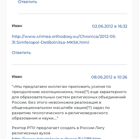
Ответить
Иван
:
02.06.2012 в 16:32
http://www.crimea.orthodoxy.su/Chronica/2012-05-
31.Simferopol-DetBolnitsa-MKSK.html
Ответить
Иван
:
08.06.2012 в 10:26
“«Мы предлагаем коллегам приложить усилия по
преодолению изоляционизма, пока(!?) еще характерного
для образовательных систем религиозных объединений
России. Без этого невозможна реализация в
общенациональном масштабе наших(!?) задач по
развитию теологического и религиоведческого
образования и науки….”
Ректор РПУ предлагает создать в России Лигу
религиозных вузов
http://www.pravoslavie.ru/news/54089.htm