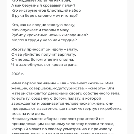
Кто надевает халат не как врач,
А как безумный кровавый палач?
Кто инструментов блестящий набор
В руки берет, словно меч и топор?
Кто, как на средневековую плаху,
Меч опускает и головы с маху
Рубит у крохотных, нежных младенцев?
Молох в груди у него или сердце?
Жертву приносит он идолу – злату,
Он за убийство получит зарплату,
Он перед Богом ответит сполна,
Что захлебнулась от крови страна.
2006 г.
«Имя первой женщины – Ева – означает «жизнь». Имя
женщин, совершающих детоубийства, – «смерть». Эти
матери становятся демонами своего собственного тела,
то есть ту, созданную Богом, палату, в которой
зарождается и развивается человеческая жизнь, они
превращают в застенок, где палач четвертует их ребенка,
их сына или дочь.
Ненаказуемость аборта наделяет родителей не
принадлежащим ни одному человеку правом тирана,
который может по своему усмотрению и произволу