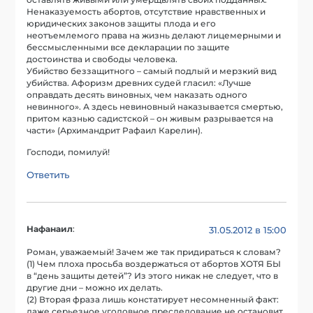
оставлять живыми или умерщвлять своих подданных.
Ненаказуемость абортов, отсутствие нравственных и
юридических законов защиты плода и его
неотъемлемого права на жизнь делают лицемерными и
бессмысленными все декларации по защите
достоинства и свободы человека.
Убийство беззащитного – самый подлый и мерзкий вид
убийства. Афоризм древних судей гласил: «Лучше
оправдать десять виновных, чем наказать одного
невинного». А здесь невиновный наказывается смертью,
притом казнью садистской – он живым разрывается на
части» (Архимандрит Рафаил Карелин).
Господи, помилуй!
Ответить
Нафанаил
:
31.05.2012 в 15:00
Роман, уважаемый! Зачем же так придираться к словам?
(1) Чем плоха просьба воздержаться от абортов ХОТЯ БЫ
в “день защиты детей”? Из этого никак не следует, что в
другие дни – можно их делать.
(2) Вторая фраза лишь констатирует несомненный факт:
даже серьезное уголовное преследование не остановит