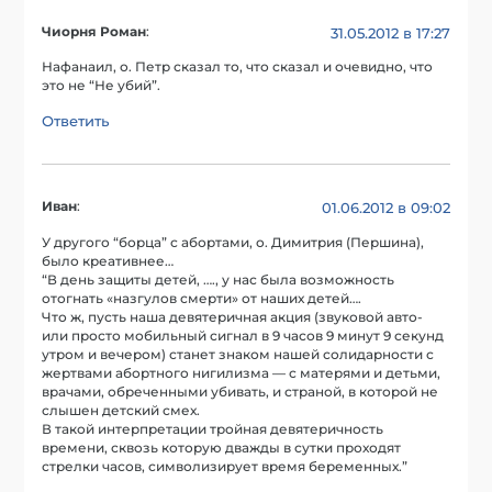
Чиорня Роман
:
31.05.2012 в 17:27
Нафанаил, о. Петр сказал то, что сказал и очевидно, что
это не “Не убий”.
Ответить
Иван
:
01.06.2012 в 09:02
У другого “борца” с абортами, о. Димитрия (Першина),
было креативнее…
“В день защиты детей, …., у нас была возможность
отогнать «назгулов смерти» от наших детей….
Что ж, пусть наша девятеричная акция (звуковой авто-
или просто мобильный сигнал в 9 часов 9 минут 9 секунд
утром и вечером) станет знаком нашей солидарности с
жертвами абортного нигилизма — с матерями и детьми,
врачами, обреченными убивать, и страной, в которой не
слышен детский смех.
В такой интерпретации тройная девятеричность
времени, сквозь которую дважды в сутки проходят
стрелки часов, символизирует время беременных.”