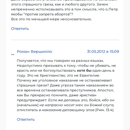
этого страшного греха, как и любого другого. Зачем
непременно истолковывать это в том смысле, что о.Петр
якобы “против запрета абортов”?
Все это по меньшей мере неосновательно.
Ответить
Роман Вершилло
31.05.2012 в 15:09
:
Получается, что мы говорим на разных языках.
Недопустимо призывать к тому, чтобы не убивать, не
красть или не богохульствовать
хотя бы
один день в
году. Это не Христианство, это не Евангелие.
Почему же уголовное наказание не останавливает
страшные грехи? Даже угроза таким наказанием во
все времена останавливала преступников. Апостол,
как Вы прекрасно помните, даже христиан
предупреждает:
Если же делаешь зло, бойся, ибо он
(начальник)
не напрасно носит меч: он Божий слуга,
отмститель в наказание делающему злое
(Рим. 13:4).
Ответить