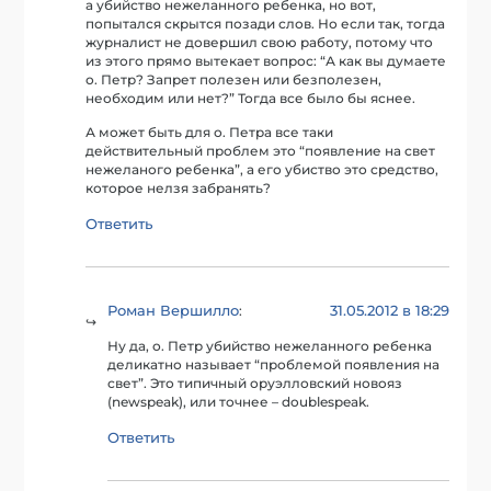
а убийство нежеланного ребенка, но вот,
попытался скрытся позади слов. Но если так, тогда
журналист не довершил свою работу, потому что
из этого прямо вытекает вопрос: “А как вы думаете
о. Петр? Запрет полезен или безполезен,
необходим или нет?” Тогда все было бы яснее.
А может быть для о. Петра все таки
действительный проблем это “появление на свет
нежеланого ребенка”, а его убиство это средство,
которое нелзя забранять?
Ответить
Роман Вершилло
31.05.2012 в 18:29
:
Ну да, о. Петр убийство нежеланного ребенка
деликатно называет “проблемой появления на
свет”. Это типичный оруэлловский новояз
(newspeak), или точнее – doublespeak.
Ответить