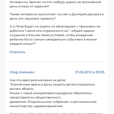
Интересно, бросил ли кто-нибудь курить во всемирный
день отказа от курения?
Также интересно выполняет ли сам о.Дмитрий два раза в
день это звуковое правило?
А о.Петр будет ли ходить по абортариям с призывом не
работать 1 июня или ограничится на “..общей задаче
создания в России таких условий, чтобы рождение
ребенка было самым ожидаемым событием в жизни
каждой семьи”?
Ответить
Oleg Alekseev
01.06.2012 в 09:35
:
Как эта идея реализована на деле:
“Камчатские врачи в День защиты детей отказались
делать аборты.
Ранее с такой инициативой в роддома обратились
представители общественного
движения «Родительское собрание» и региональное
министерство здравоохранения.