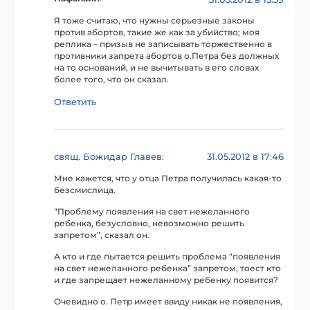
Я тоже считаю, что нужны серьезные законы
против абортов, такие же как за убийство; моя
реплика – призыв не записывать торжественно в
противники запрета абортов о.Петра без должных
на то оснований, и не вычитывать в его словах
более того, что он сказал.
Ответить
свящ. Божидар Главев
31.05.2012 в 17:46
:
Мне кажется, что у отца Петра получилась какая-то
безсмислица.
“Проблему появления на свет нежеланного
ребенка, безусловно, невозможно решить
запретом”, сказал он.
А кто и где пытается решить проблема “появления
на свет нежеланного ребенка” запретом, тоест кто
и где запрещает нежеланному ребенку появится?
Очевидно о. Петр имеет ввиду никак не появления,