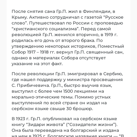
После снятия сана Гр.П. жил в Финляндии, в
Крыму. Активно сотрудничал с газетой “Русское
слово”. Путешествовал по России с проповедью
“христианского социализма”. Перед самой
революцией Гр.П. женился вторично, в 1919 г.
родилась его дочь от второго брака. По
утверждению некоторых историков, Поместный
Собор 1917 – 1918 гг. вернул Гр.П. священный сан,
однако в материалах Собора отсутствует
указание на этот факт.
После революции Гр.П. эмигрировал в Сербию,
где нашел поддержку у министра просвещения
С. Прибичевича. Гр.П., быстро выучив язык,
выступил с более чем 1500 лекциями на
морально-этические темы. Помимо устных
выступлений по всей стране он издал на
сербском языке свыше 30 брошюр.
В 1923 г. Гр.П. опубликовал на сербском языке
книгу “Зидари живота” (“Созидатели жизни”).
Она была переведена на болгарский и издана
на нем в 1925 г. Болгарское название книги — “В