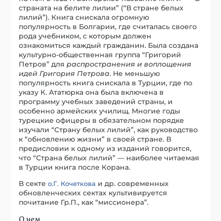
страната на белите лилии” (“В стране белых
лилий”). Книга снискала огромную
популярность в Болгарии, где считалась своего
рода учебником, с которым должен
ознакомиться каждый гражданин. Была создана
культурно-общественная группа “Григорий
Петров” для
распространения и воплощения
идей Григория Петрова
. Не меньшую
популярность книга снискала в Турции, где по
указу К. Ататюрка она была включена в
программу учебных заведений страны, и
особенно армейских училищ. Многие годы
турецкие офицеры в обязательном порядке
изучали “Страну белых лилий”, как руководство
к “обновлению жизни” в своей стране. В
предисловии к одному из изданий говорится,
что “Страна белых лилий” — наиболее читаемая
в Турции книга после Корана.
В секте
и др. современных
о.Г. Кочеткова
обновленческих сектах культивируется
почитание Гр.П., как “миссионера”.
О нем