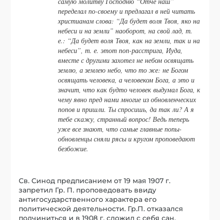
самую молитву Господню “Отче наш”
переделал по-своему и предлагал в ней читать
христианам слова: “Да будет воля Твоя, яко на
небеси и на земли” наоборот, на свой лад, т.
е.: “Да будет воля Твоя, как на земли, так и на
небеси”, т. е. этот поп-расстрига, Иуда,
вместе с другими захотел не небом освящать
землю, а землею небо, что то же: не Богом
освящать человека, а человеком Бога, а это и
значит, что как будто человек выдумал Бога, к
чему явно пред нами многие из обновленческих
попов и пришли. Ты спросишь, да так ли? А я
тебе скажу, странный вопрос! Ведь теперь
уже все знают, что самые главные попы-
обновленцы сняли рясы и кругом проповедают
безбожие.
Св. Синод предписанием от 19 мая 1907 г.
запретил Гр. П. проповедовать ввиду
антигосударственного характера его
политической деятельности. Гр.П. отказался
подчиниться и в 1908 г. сложил с себя сан.