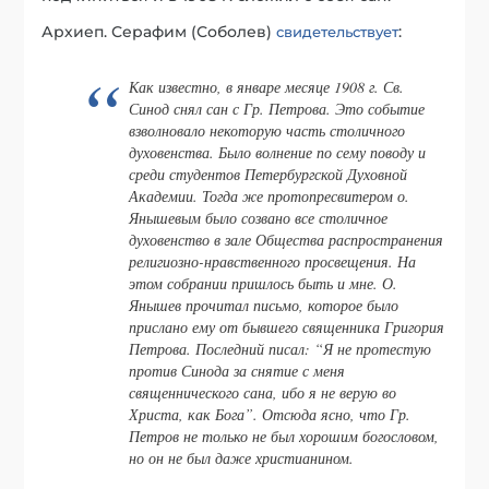
Архиеп. Серафим (Соболев)
:
свидетельствует
Как известно, в январе месяце 1908 г. Св.
Синод снял сан с Гр. Петрова. Это событие
взволновало некоторую часть столичного
духовенства. Было волнение по сему поводу и
среди студентов Петербургской Духовной
Академии. Тогда же протопресвитером о.
Янышевым было созвано все столичное
духовенство в зале Общества распространения
религиозно-нравственного просвещения. На
этом собрании пришлось быть и мне. О.
Янышев прочитал письмо, которое было
прислано ему от бывшего священника Григория
Петрова. Последний писал: “Я не протестую
против Синода за снятие с меня
священнического сана, ибо я не верую во
Христа, как Бога”. Отсюда ясно, что Гр.
Петров не только не был хорошим богословом,
но он не был даже христианином.