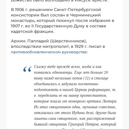
В 1906 г. решением Санкт-Петербургской
консистории был сослан в Черминецкий
монастырь, который покинул после избрания в
1907 г. во II Государственную Думу в составе
кадетской фракции.
Архим. Палладий (Шерстенников),
впоследствии митрополит, в 1929 г. писал в
:
противообновленческом руководстве
Скажу тебе прежде всего, когда и как
появились обновленцы. Еще лет больше 20
тому назад несколько попов (32) в столице
объединились и задумали постепенно
подготовлять в нашей Церкви реформацию, т.
е. переделать ее на манер протестантов,
которые пошли от немецкого еретика Лютера.
Из этих священников одни, мучимые совестью,
отказались от этого Иудина дела, другие были
лишены сана священного, как расстриженный
бывший священник Григорий Петров, который