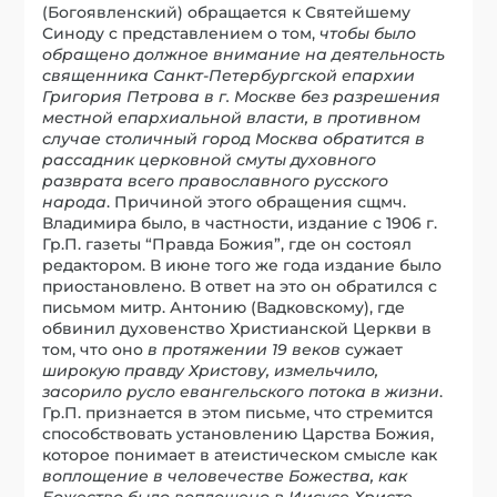
(Богоявленский) обращается к Святейшему
Синоду с представлением о том,
чтобы было
обращено должное внимание на деятельность
священника Санкт-Петербургской епархии
Григория Петрова в г. Москве без разрешения
местной епархиальной власти, в противном
случае столичный город Москва обратится в
рассадник церковной смуты духовного
разврата всего православного русского
народа
. Причиной этого обращения сщмч.
Владимира было, в частности, издание с 1906 г.
Гр.П. газеты “Правда Божия”, где он состоял
редактором. В июне того же года издание было
приостановлено. В ответ на это он обратился с
письмом митр. Антонию (Вадковскому), где
обвинил духовенство Христианской Церкви в
том, что оно
в протяжении 19 веков
сужает
широкую правду Христову, измельчило,
засорило русло евангельского потока в жизни
.
Гр.П. признается в этом письме, что стремится
способствовать установлению Царства Божия,
которое понимает в атеистическом смысле как
воплощение в человечестве Божества, как
Божество было воплощено в Иисусе Христе
.