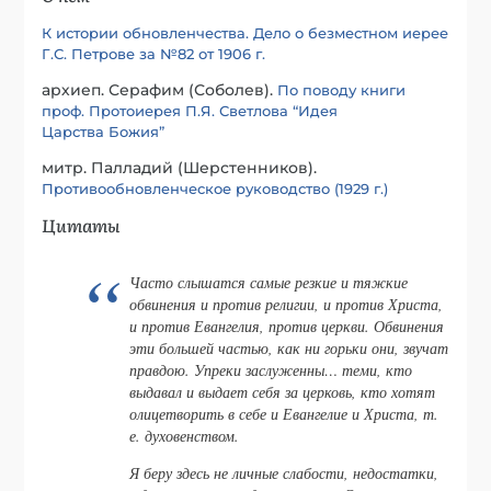
К истории обновленчества. Дело о безместном иерее
Г.С. Петрове за №82 от 1906 г.
архиеп. Серафим (Соболев).
По поводу книги
проф. Протоиерея П.Я. Светлова “Идея
Царства Божия”
митр. Палладий (Шерстенников).
Противообновленческое руководство (1929 г.)
Цитаты
Часто слышатся самые резкие и тяжкие
обвинения и против религии, и против Христа,
и против Евангелия, против церкви. Обвинения
эти большей частью, как ни горьки они, звучат
правдою. Упреки заслуженны… теми, кто
выдавал и выдает себя за церковь, кто хотят
олицетворить в себе и Евангелие и Христа, т.
е. духовенством.
Я беру здесь не личные слабости, недостатки,