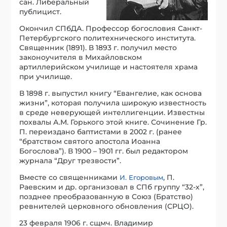
сан. Либеральный
публицист.
Окончил СПбДА. Профессор богословия Санкт-
Петербургского политехнического института.
Священник (1891). В 1893 г. получил место
законоучителя в Михайловском
артиллерийском училище и настоятеля храма
при училище.
В 1898 г. выпустил книгу “Евангелие, как основа
жизни”, которая получила широкую известность
в среде неверующей интеллигенции. Известны
похвалы А.М. Горького этой книге. Сочинение Гр.
П. переиздано баптистами в 2002 г. (ранее
“братством святого апостола Иоанна
Богослова”). В 1900 – 1901 гг. был редактором
журнала “Друг трезвости”.
Вместе со священниками
, П.
И. Егоровым
Раевским и др. организовал в СПб группу “32-х”,
позднее преобразованную в Союз (Братство)
ревнителей церковного обновления (СРЦО).
23 февраля 1906 г. сщмч. Владимир