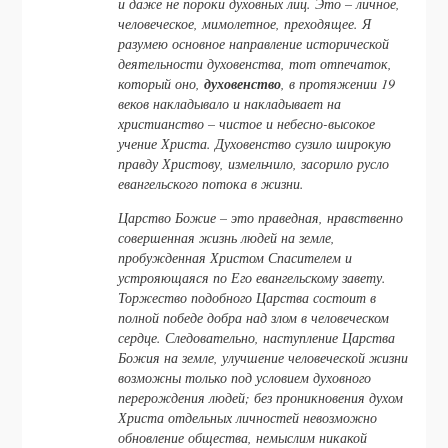
и даже не пороки духовных лиц. Это – личное,
человеческое, мимолетное, преходящее. Я
разумею основное направление исторической
деятельности духовенства, тот отпечаток,
который оно,
духовенство
, в протяжении 19
веков накладывало и накладывает на
христианство – чистое и небесно-высокое
учение Христа. Духовенство сузило широкую
правду Христову, измельчило, засорило русло
евангельского потока в жизни.
Царство Божие – это праведная, нравственно
совершенная жизнь людей на земле,
пробужденная Христом Спасителем и
устрояющаяся по Его евангельскому завету.
Торжество подобного Царства состоит в
полной победе добра над злом в человеческом
сердце. Следовательно, наступление Царства
Божия на земле, улучшение человеческой жизни
возможны только под условием духовного
перерождения людей; без проникновения духом
Христа отдельных личностей невозможно
обновление общества, немыслим никакой