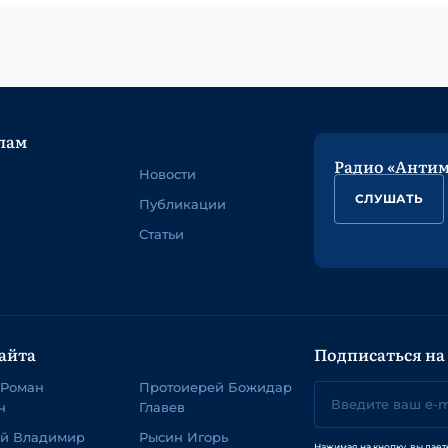
лам
Радио «Анти
Новости
СЛУШАТЬ
Публикации
Статьи
айта
Подписаться на
 Роман
Протоиерей Божидар
ч
Главев
ей Владимир
Рысин Игорь
Нажимая на кнопку, вы дает