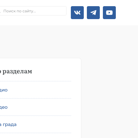
 разделам
дио
део
а града