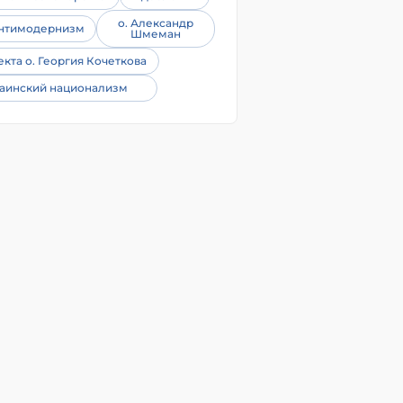
о. Александр
нтимодернизм
Шмеман
екта о. Георгия Кочеткова
аинский национализм