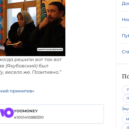
До
Но
Пу
Ст
когда решили вот так вот
ав (Якубовский) был
у, весело же. Позитивно.”
По
П
ский примитив»
П
Эк
YOOMONEY
41001410883310
М
Л