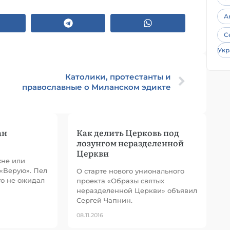
А
С
Укр
Католики, протестанты и
православные о Миланском эдикте
ан
Как делить Церковь под
лозунгом неразделенной
Церкви
сне или
 «Верую». Пел
О старте нового унионального
то не ожидал
проекта «Образы святых
неразделенной Церкви» объявил
Сергей Чапнин.
08.11.2016