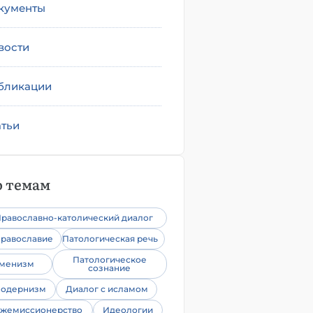
кументы
вости
бликации
атьи
 темам
равославно-католический диалог
равославие
Патологическая речь
Патологическое
уменизм
сознание
одернизм
Диалог с исламом
жемиссионерство
Идеологии