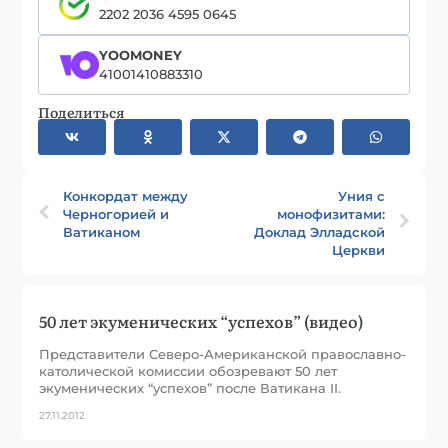
2202 2036 4595 0645
YOOMONEY
41001410883310
Поделиться
Конкордат между
Уния с
Черногорией и
монофизитами:
Ватиканом
Доклад Элладской
Церкви
50 лет экуменических “успехов” (видео)
Представители Северо-Американской православно-
католической комиссии обозревают 50 лет
экуменических “успехов” после Ватикана II.
27.11.2012