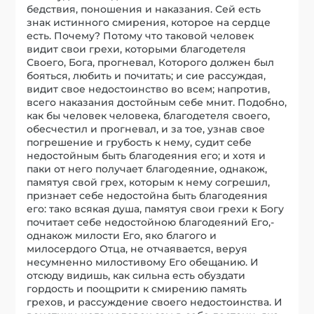
бедствия, поношения и наказания. Сей есть
знак истинного смирения, которое на сердце
есть. Почему? Потому что таковой человек
видит свои грехи, которыми благодетеля
Своего, Бога, прогневал, Которого должен был
бояться, любить и почитать; и сие рассуждая,
видит свое недостоинство во всем; напротив,
всего наказания достойным себе мнит. Подобно,
как бы человек человека, благодетеля своего,
обесчестил и прогневал, и за тое, узнав свое
погрешение и грубость к нему, судит себе
недостойным быть благодеяния его; и хотя и
паки от него получает благодеяние, однакож,
памятуя свой грех, которым к нему согрешил,
признает себе недостойна быть благодеяния
его: тако всякая душа, памятуя свои грехи к Богу
почитает себе недостойною благодеяний Его,-
однакож милости Его, яко благого и
милосердого Отца, не отчаявается, веруя
несумненно милостивому Его обещанию. И
отсюду видишь, как сильна есть обуздати
гордость и поощрити к смирению память
грехов, и рассуждение своего недостоинства. И