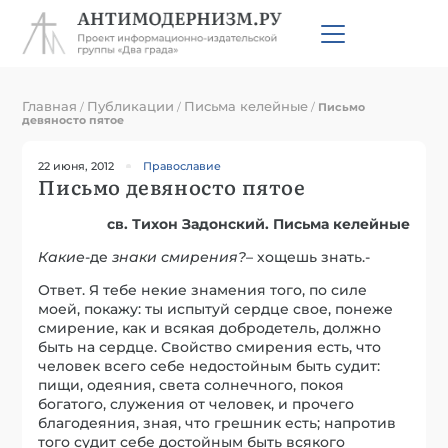
Главная
Публикации
Письма келейные
/
/
/
Письмо
девяносто пятое
22 июня, 2012
Православие
Письмо девяносто пятое
св. Тихон Задонский. Письма келейные
Какие
-де
знаки смирения?
– хощешь знать.-
Ответ. Я тебе некие знамения того, по силе
моей, покажу: ты испытуй сердце свое, понеже
смирение, как и всякая добродетель, должно
быть на сердце. Свойство смирения есть, что
человек всего себе недостойным быть судит:
пищи, одеяния, света солнечного, покоя
богатого, служения от человек, и прочего
благодеяния, зная, что грешник есть; напротив
того судит себе достойным быть всякого