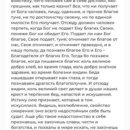
воистину, чего человек сам в себе достоин, яко
грешник, как только казни? Все, что ни получает
от Бога человек, пищу, одеяние, и прочее благое
туне, не по достоинству своему, но по единой
милости Его получает. Отсюду должен человек
терпеть, когда Бог не подает Ему благих Своих,
понеже Бог не обидит Его. Подает ли нам Бог
благое, Свое подает, туне; отнимает ли благое от
нас, Свое отнимает, и отнимает праведно, и в
нашу пользу, да познаем благое Его и Его –
Благодетеля от благих Его. Тогда бо познаем
благое, когда лишаемся благих: коль великое
добро хлеб, во время глада, коль добро знатное
здравие, во время болезни видим. Беда
нашедшая открывает нам глаза, и тогда
познаваем драгость благополучия. И отсюду
видим, коль великий свет делает в душах наших
крест и терпение бед, напастей и искушений.
Истину сию признают, которые в том
искусилися. Видишь, возлюбленне, свойство
смирения: оно всего недостойным себе быть
судит. Аще убо такое недостоинство в себе
признаешь, не захочешь славы, чести и
богатства, и похвалы в мире искать, не захочешь