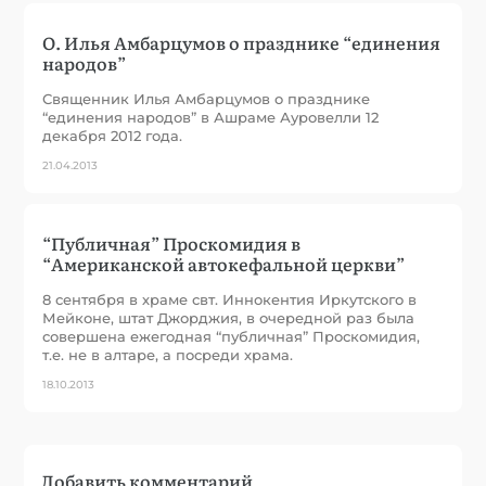
О. Илья Амбарцумов о празднике “единения
народов”
Священник Илья Амбарцумов о празднике
“единения народов” в Ашраме Ауровелли 12
декабря 2012 года.
21.04.2013
“Публичная” Проскомидия в
“Американской автокефальной церкви”
8 сентября в храме свт. Иннокентия Иркутского в
Мейконе, штат Джорджия, в очередной раз была
совершена ежегодная “публичная” Проскомидия,
т.е. не в алтаре, а посреди храма.
18.10.2013
Добавить комментарий