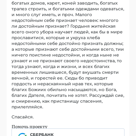
богатых домов, карет, коней заводить, богатых
трапез строить, и богатыми одеждами одеваться,
и много слуг иметь, и проч. Малого
недостойным себе признает человек: многого
ли достойным признает? Гордыня житейская
всего оного убора научает людей, как бы в мире
прославитися, которые и укруха хлеба
недостойными себе достойно признать должны;
а которые признают себе достойными всего, тии
ничего поистине недостойни, и когда ныне не
узнают и не признают своего недостоинства, то
тогда узнают, когда и жизни, и всех благих
временных лишившеся, будут вкушать смерти
вечной, и горестей ее. Сюды бо приводит
гордость и нераскаянный нрав тех, которые
благих Божиих обильно насыщаются, но Бога,
благих Дателя, почитать не хотят. Рассуждай сие,
и смирению, как пристанищу спасения,
прилепляйся.
Спасайся.
Помочь проекту
СБЕРБАНК