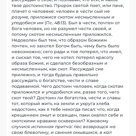
твое достоинство. Пророк святой поет, или паче,
плачет о человеке:
челов
е
к в чести сый не
разум
е
, приложися скотом несмысленным и
уподобися им
(Пс. 48:13). Был в чести, почтен от
Бога человек, но не разумел чести своей, и
потому скотом несмысленным приложился.
Недоволен был тем, что образом Божиим
почтен, но захотел Богом быть, чему быть было
невозможно; сего ради и тое потерял, что имел,
и сыскал тое, чего не хотел: потерял красоту
образа Божия, и сделался безобразным и
несмысленным, как скот. Рассуждай сие
прилежно, и тогда будешь правильно
рассуждать о богатстве, чести и славе
подаваемой. Чего достоин человек, когда скотам
приложился и уподобился им, разве того, чего
скот твой? Достоин ли богатства, чести и славы
тот, который жить на земли и укруга хлеба
недостоин, как я тебе некогда писал: что, когда
крещением омыт и освящен, паки окалял себе и
скотскими нравами осквернил? Каковому
случися истинная притча: пес возвращся на
свою блевотину, и свиния омывшися, в кал