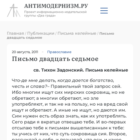
Главная
Публикации
Письма келейные
/
/
/
Письмо
двадцать седьмое
20 августа, 2011
Православие
Письмо двадцать седьмое
св. Тихон Задонский. Письма келейные
Ч
то-де мн
е
д
е
лать, когда дается богатство,
честь и слава?
– Правильный твой запрос сей.
Ибо многии ищут сих мирских сокровищ, но не
обретают; а многии обретают, но зле
употребляют, и так не на пользу, но на вред свой
ищут и обретают. А иные не ищут, но даются им.
Сим нужен есть образ знать, как их употреблять.
Сего ради я вкратце отвещаю тебе. И во-первых
отсылаю тебе к письмам вышеписанным к тебе:
ты учись от них, что суть сокровища сия. Второе,
рассуждай о себе, и познавай, что еси, и какое