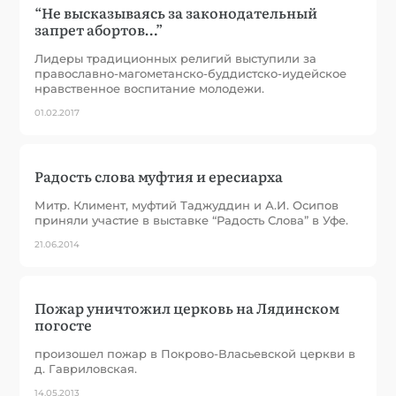
“Не высказываясь за законодательный
запрет абортов…”
Лидеры традиционных религий выступили за
православно-магометанско-буддистско-иудейское
нравственное воспитание молодежи.
01.02.2017
Радость слова муфтия и ересиарха
Митр. Климент, муфтий Таджуддин и А.И. Осипов
приняли участие в выставке “Радость Слова” в Уфе.
21.06.2014
Пожар уничтожил церковь на Лядинском
погосте
произошел пожар в Покрово-Власьевской церкви в
д. Гавриловская.
14.05.2013