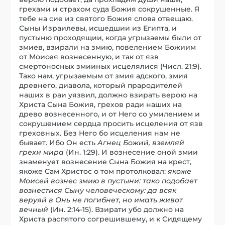
грехами и страхом суда Божия сокрушенные. Я
тебе на сие из святого Божия слова отвещаю.
Сыны Израилевы, исшедшии из Египта, и
пустыню проходящии, когда угрызаемы были от
змиев, взирали на змию, повелением Божиим
от Моисея вознесенную, и так от язв
смертоносных змииных исцелялися (Числ. 21:9).
Тако нам, угрызаемым от змия адского, змия
древнего, диавола, который прародителей
наших в раи уязвил, должно взирать верою на
Христа Сына Божия, грехов ради наших на
древо вознесенного, и от Него со умилением и
сокрушением сердца просить исцеления от язв
греховных. Без Него бо исцеления нам не
бывает. Ибо Он есть
Агнец Божий, вземляй
гр
е
хи мира
(Ин. 1:29). И вознесение оной змии
знаменует вознесение Сына Божия на крест,
якоже Сам Христос о том протолковал:
якоже
Моисей вознес змию в пустыни: тако подобает
вознестися Сыну челов
е
ческому: да всяк
в
е
руяй в Онь не погибнет, но имать живот
в
е
чный
(Ин. 2:14-15). Взирати убо должно на
Христа распятого согрешившему, и к Сидящему