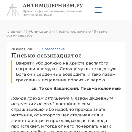
Главная
Публикации
Письма келейные
/
/
/
Письмо
осьмнадцатое
20 июля, 2011
Православие
Письмо осьмнадцатое
Взирати убо должно на Христа распятого
согрешившему, и к Сидящему ныне одесную
Бога очи сердечные возводить, и тако язвам
греховным исцеления просить с верою.
св. Тихон Задонский. Письма келейные
Как-де гр
е
хам отпущения и язвам душевным
исц
е
ления искать?
достойно о сем
спрашиваешь;- ибо надобно прежде знать
источник, от которого целительная сия и
животворящая и прохлаждающая нас вода
проистекает, и тогда от него почерпать нам с
верою подобает, да прохладим души наши,