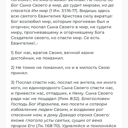
Бог Сына Своего в мир, да судит мирови, но да
спасется Им мир
(1 Ин. 3:1:16-17). Видишь здесь
всю святого Евангелия Христова силу вкратце:
Бог возлюбил мир, которым прогневан был и
огорчен; послал Сына Своего в мир, не судити
миру, прогневавшему и огорчившему Бога
Создателя своего, но спасти мир. Се есть
Евангелие!..-
1) Бог нас, врагов Своих, вечной казни
достойных, не показнил.
2) Не токмо не показнил, но и в милость Свою
принял.
3) Послал спасти нас, послал не ангела, ни иного
кого, но единородного Сына Своего спасти нас,
и привести нас, отпадших, к Нему. Сына Своего
ради нас не пощадел (Рим. 8:32).
Благословен
Господь Бог Израилев, яко пос
е
ти и сотвори
избавление людем Своим, и воздвиже рог
спасения нам, в дому Давида отрока Своего:
якоже глагола усты святых, сущих от века
пророк Его
(Лк. 1:68-70). Удивляйся и поклоняйся