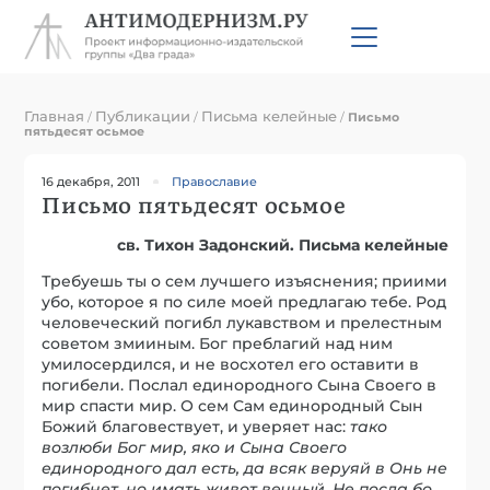
Главная
Публикации
Письма келейные
/
/
/
Письмо
пятьдесят осьмое
16 декабря, 2011
Православие
Письмо пятьдесят осьмое
св. Тихон Задонский. Письма келейные
Требуешь ты о сем лучшего изъяснения; приими
убо, которое я по силе моей предлагаю тебе. Род
человеческий погибл лукавством и прелестным
советом змииным. Бог преблагий над ним
умилосердился, и не восхотел его оставити в
погибели. Послал единородного Сына Своего в
мир спасти мир. О сем Сам единородный Сын
Божий благовествует, и уверяет нас:
тако
возлюби Бог мир, яко и Сына Своего
единородного дал есть, да всяк в
е
руяй в Онь не
погибнет, но имать живот в
е
чный. Не посла бо