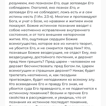
разуме
е
м, яко познахом Его, аще заповеди Его
соблюдаем. Глаголяй, яко познах Его, и
запов
е
ди Его не соблюдает, ложъ есть и в сем
истины несть
(1 Ин. 2:3-4). Многии и проповедуют
Бога, и учат о Бозе, но нравами и житием иное
показуют. Божие истинное познание вводит с
собою неотменно исправление внутреннего
состояния, и от того внешнее непорочное
житие. Кто, ощутивши сердцем Божие
всемогущество, которое все из ничего творит,
не убоится Его, и не смирится пред Ним? Кто,
познавши Божие вездесущие, не отдаст Ему, яко
вездесущему, достойного почтения, и дерзнет
пред Ним грешить? Пред царем – человеком не
дерзает бесчинствовать: пред Богом ли, Царем
всемогущим и страшным дерзнет? Никак; будет
трепетать неотменно, и, как гвоздьми
пригвожден, будет неподвижим ко всякому злу.
Кто всеведение Его и правду Его зная, не
убоится суда Его праведного, и не подвигнется к
истинному покаянию? Возьми и прочие Его
свойства в рассуждение, и увидишь, что от
познания их истинное последует покаяние,