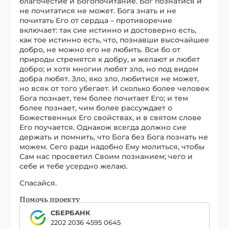
благочестие и Богопочитание. Бог познатися и
не почитатися не может. Бога знать и не
почитать Его от сердца – противоречие
включает: так сие истинно и достоверно есть,
как тое истинно есть, что, познавши высочайшее
добро, не можно его не любить. Вси бо от
природы стремятся к добру, и желают и любят
добро; и хотя многии любят зло, но под видом
добра любят. Зло, яко зло, любитися не может,
но всяк от того убегает. И сколько более человек
Бога познает, тем более почитает Его; и тем
более познает, чим более рассуждает о
Божественных Его свойствах, и в святом слове
Его поучается. Однакож всегда должно сие
держать и помнить, что Бога без Бога познать не
можем. Сего ради надобно Ему молиться, чтобы
Сам нас просветил Своим познанием; чего и
себе и тебе усердно желаю.
Спасайся.
Помочь проекту
СБЕРБАНК
2202 2036 4595 0645