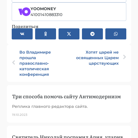
YOOMONEY
41001410883310
Поделиться
Во Владимире
Хотят царей не
прошла
освященных Царем
православно-
царствующих
католическая
конференция
Три способа помочь сайту Антимодернизм
Реплика главного редактора сайта.
19.10.2023
Святитель Николай посрамил Ария, ударив