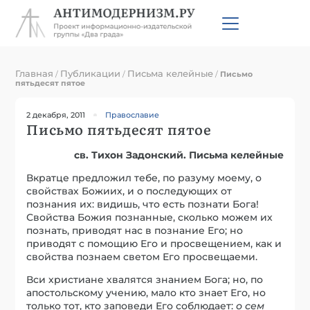
Главная
Публикации
Письма келейные
/
/
/
Письмо
пятьдесят пятое
2 декабря, 2011
Православие
Письмо пятьдесят пятое
св. Тихон Задонский. Письма келейные
Вкратце предложил тебе, по разуму моему, о
свойствах Божиих, и о последующих от
познания их: видишь, что есть познати Бога!
Свойства Божия познанные, сколько можем их
познать, приводят нас в познание Его; но
приводят с помощию Его и просвещением, как и
свойства познаем светом Его просвещаеми.
Вси христиане хвалятся знанием Бога; но, по
апостольскому учению, мало кто знает Его, но
только тот, кто заповеди Его соблюдает:
о сем