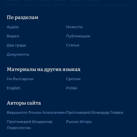
По разделам
Аудио
Новости
Видео
Публикации
Два града
Статьи
Документы
Материалы на других языках
На български
Српски
English
Polski
Авторы сайта
Вершилло Роман Алексеевич
Протоиерей Божидар Главев
Протоиерей Владимир
Рысин Игорь
Переслегин