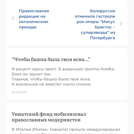
Православная
Белоруссия
редакция на
отменила гастроли
католическом
рок-оперы “Иисус
приходе
Христос –
суперзвезда” из
Петербурга
“Чтобы башка была твоя ясна…”
И рецепт здесь прост. В редакции группы Комба-
Бакх он звучит так:
Главное, чтобы башка была твоя ясна,
А вселенной не вместит никто сполна.
14.05.2013
Униатский фонд мобилизовал
православных модернистов
В Италии (Милан, Сериате) прошла международная