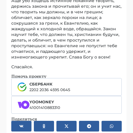
Аще убо хощешь истинное покаяние творить,
держись закона и прочитывай его; он и учит нас,
что творить мы должны, и в чем грешим;
обличает, как зеркало пороки на лице; а
сокрушаяся за грехи, к Евангелию, как
жаждущий к холодной воде, обращайся. Закон
научит тебе, что должен ты, христианин будучи,
делать, и обличит, в чем проступился и
проступаешься: но Евангелие не попустит тебе
отчаятися, и падающего удержит, и
изнемогающего укрепит. Слава Богу о всем!
Спасайся.
Помочь проекту
СБЕРБАНК
2202 2036 4595 0645
YOOMONEY
41001410883310
Поделиться