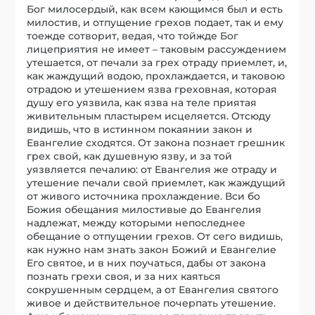
Бог милосердый, как всем кающимся был и есть
милостив, и отпущение грехов подает, так и ему
тоежде сотворит, ведая, что тойжде Бог
лицеприятия не имеет – таковым рассуждением
утешается, от печали за грех отраду приемлет, и,
как жаждущий водою, прохлаждается, и таковою
отрадою и утешением язва греховная, которая
душу его уязвила, как язва на теле приятая
живительным пластырем исцеляется. Отсюду
видишь, что в истинном покаянии закон и
Евангелие сходятся. От закона познает грешник
грех свой, как душевную язву, и за той
уязвляется печалию: от Евангелия же отраду и
утешение печали свой приемлет, как жаждущий
от живого источника прохлаждение. Вси бо
Божия обещания милостивые до Евангелия
надлежат, между которыми непоследнее
обещание о отпущении грехов. От сего видишь,
как нужно нам знать закон Божий и Евангелие
Его святое, и в них поучаться, дабы от закона
познать грехи своя, и за них каяться
сокрушенным сердцем, а от Евангелия святого
живое и действительное почерпать утешение.