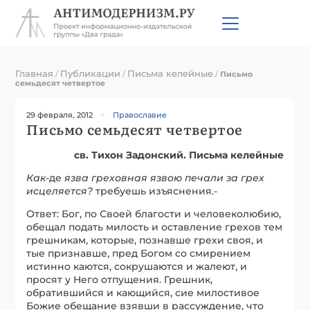
Главная
Публикации
Письма келейные
/
/
/
Письмо
семьдесят четвертое
29 февраля, 2012
Православие
Письмо семьдесят четвертое
св. Тихон Задонский. Письма келейные
Как
-де
язва гр
еховная язвою печали за гр
ех
исц
еляется?
требуешь изъяснения.-
Ответ: Бог, по Своей благости и человеколюбию,
обещал подать милость и оставление грехов тем
грешникам, которые, познавше грехи своя, и
тые признавше, пред Богом со смирением
истинно каются, сокрушаются и жалеют, и
просят у Него отпущения. Грешник,
обратившийся и кающийся, сие милостивое
Божие обещание взявши в рассуждение, что