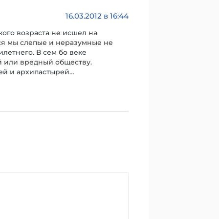
16.03.2012 в 16:44
кого возраста не исшел на
мся мы слепые и неразумные не
илетнего. В сем бо веке
й или вредный обществу.
рей и архипастырей…