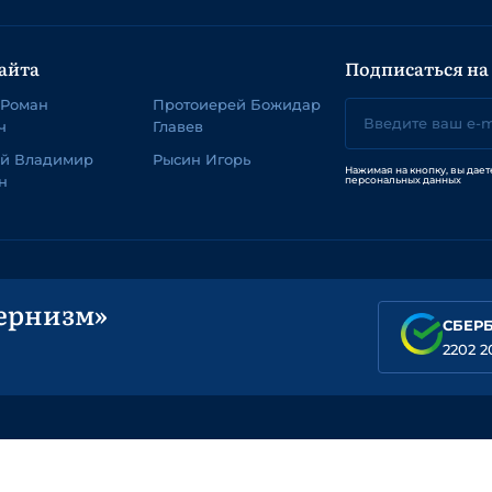
айта
Подписаться на
 Роман
Протоиерей Божидар
ч
Главев
ей Владимир
Рысин Игорь
Нажимая на кнопку, вы дает
н
персональных данных
ернизм»
СБЕР
2202 2