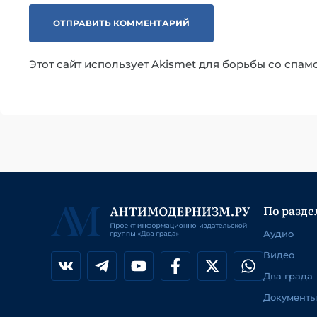
Этот сайт использует Akismet для борьбы со спам
По разде
Аудио
Видео
Два града
Документы