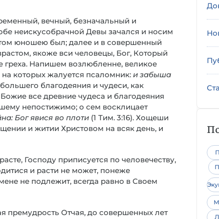
До
пременный, вечный, безначальный и
робе неискусобрачной Девы зачался и носим
Но
отом юношею был; далее и в совершенный
зрастом, якоже вси человецы, Бог, Который
Пу
ме греха. Напишем возлюбленне, великое
х, на которых жалуется псаломник:
и забыша
т большего благодеяния и чудеси, как
Ст
Божие все древние чудеса и благодеяния
ашему непостижимо; о сем восклицает
йна: Бог явися во плоти
(1 Тим. 3:16). Хощеши
По
щении и житии Христовом на всяк день, и
П
озрасте, Господу приписуется по человечеству,
П
родитися и расти не может, понеже
мене не подлежит, всегда равно в Своем
Эк
М
ная премудрость Отчая, до совершенных лет
Л