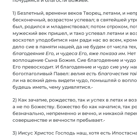
почудимся и благости Божией.
1) Безлетный, времени веков Творец, летами, и не
бесконечный, возрастом успевал; в святейшей ут
был, родился и младенствовал; потом отроком, п
мужеский век пришел, и тако успевал летами и во
восхотел уподобитися нам ради нас во всем, кро
дело сие в памяти нашей, да не будем от числа те
благод
е
яния Его, и чудеса Его, яже показа им
. Не
воплощение Сына Божия. Сие благодеяние и чудо 
Его превосходит. И благодеяние и чудо сие уму н
богоглаголивый Павел:
велия есть благочестия та
ли на всякий день видети чудо, помышляй о вопло
будешь иметь, чему удивлятися.-
2) Как зачатие, рождество, так и успех в летах и в
а не по Божеству. Божество бо как начатися, так 
безначально, непременно и вечно, и никакой пере
совершенстве и вечности пребывает.-
3) Иисус Христос Господь наш, хотя есть Ипостас