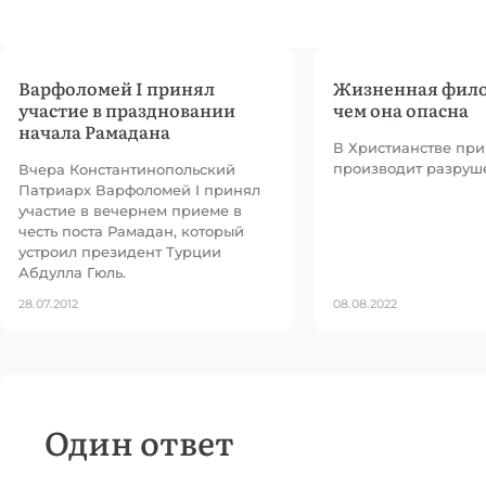
Варфоломей I принял
Жизненная фило
участие в праздновании
чем она опасна
начала Рамадана
В Христианстве пр
производит разруш
Вчера Константинопольский
Патриарх Варфоломей I принял
участие в вечернем приеме в
честь поста Рамадан, который
устроил президент Турции
Абдулла Гюль.
28.07.2012
08.08.2022
Один ответ