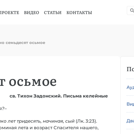
ПРОЕКТЕ
ВИДЕО
СТАТЬИ
КОНТАКТЫ
мо семьдесят осьмое
По
т осьмое
Ау
св. Тихон Задонский. Письма келейные
Ви
я?
–
Дв
ко л
е
т тридесять, начиная, сый
(Лк. 3:23).
поминая лета и возраст Спасителя нашего,