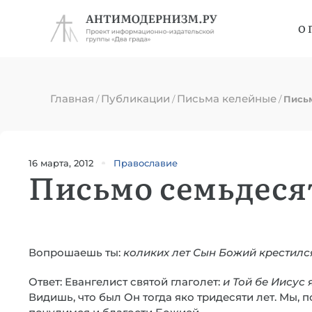
О 
Главная
Публикации
Письма келейные
/
/
/
Пись
16 марта, 2012
Православие
Письмо семьдеся
Вопрошаешь ты:
коликих л
е
т Сын Божий крестилс
Ответ: Евангелист святой глаголет:
и Той б
е
Иисус я
Видишь, что был Он тогда яко тридесяти лет. Мы, 