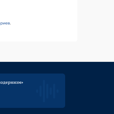
ариев
.
модернизм»