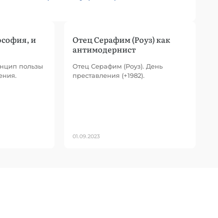
софия, и
Отец Серафим (Роуз) как
антимодернист
инцип пользы
Отец Серафим (Роуз). День
ения.
преставления (+1982).
01.09.2023