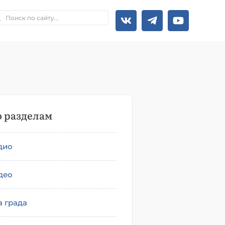
 разделам
дио
део
а града