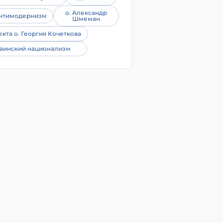
о. Александр
нтимодернизм
Шмеман
екта о. Георгия Кочеткова
аинский национализм