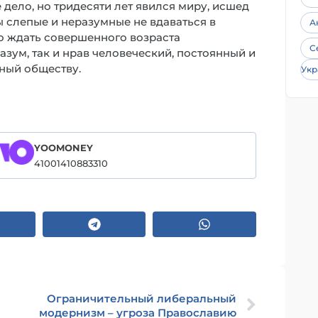
 дело, но тридесяти лет явился миру, исшед
ы слепые и неразумные не вдаваться в
А
но ждать совершенного возраста
С
разум, так и нрав человеческий, постоянный и
ный обществу.
Укр
YOOMONEY
41001410883310
Ограничительный либеральный
модернизм – угроза Православию