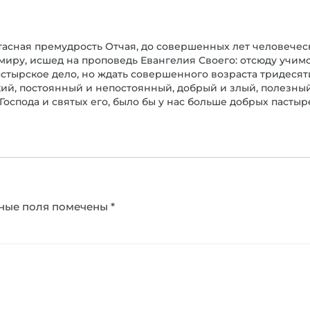
остасная премудрость Отчая, до совершенных лет человечес
 миру, исшед на проповедь Евангелия Своего: отсюду учи
астырское дело, но ждать совершенного возраста тридесят
ский, постоянный и непостоянный, добрый и злый, полезны
 Господа и святых его, было бы у нас больше добрых пасты
ные поля помечены
*