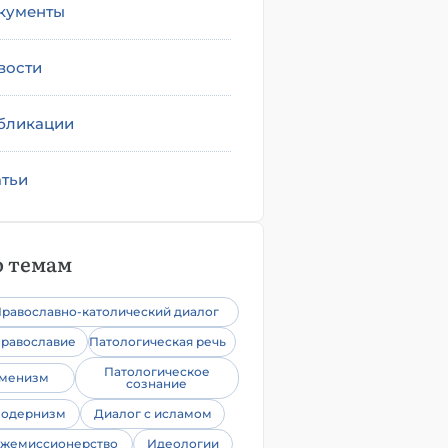
кументы
вости
бликации
атьи
 темам
равославно-католический диалог
равославие
Патологическая речь
Патологическое
уменизм
сознание
одернизм
Диалог с исламом
жемиссионерство
Идеологии