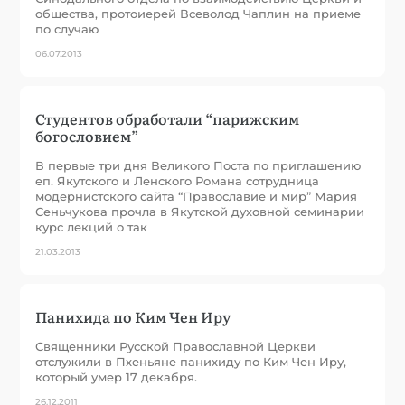
общества, протоиерей Всеволод Чаплин на приеме
по случаю
06.07.2013
Студентов обработали “парижским
богословием”
В первые три дня Великого Поста по приглашению
еп. Якутского и Ленского Романа сотрудница
модернистского сайта “Православие и мир” Мария
Сеньчукова прочла в Якутской духовной семинарии
курс лекций о так
21.03.2013
Панихида по Ким Чен Иру
Священники Русской Православной Церкви
отслужили в Пхеньяне панихиду по Ким Чен Иру,
который умер 17 декабря.
26.12.2011