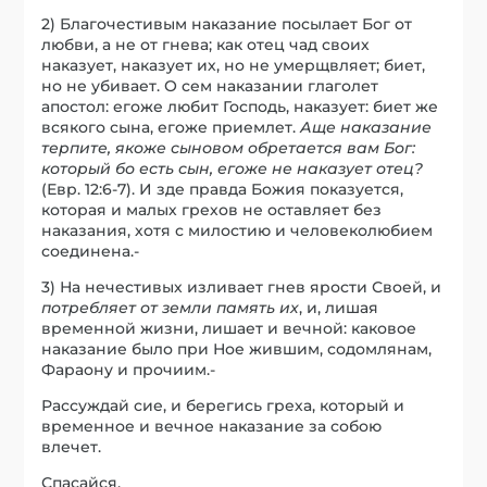
2) Благочестивым наказание посылает Бог от
любви, а не от гнева; как отец чад своих
наказует, наказует их, но не умерщвляет; биет,
но не убивает. О сем наказании глаголет
апостол: егоже любит Господь, наказует: биет же
всякого сына, егоже приемлет.
Аще наказание
терпите, якоже сыновом обр
е
тается вам Бог:
который бо есть сын, егоже не наказует отец?
(Евр. 12:6-7). И зде правда Божия показуется,
которая и малых грехов не оставляет без
наказания, хотя с милостию и человеколюбием
соединена.-
3) На нечестивых изливает гнев ярости Своей, и
потребляет от земли память их
, и, лишая
временной жизни, лишает и вечной: каковое
наказание было при Ное жившим, содомлянам,
Фараону и прочиим.-
Рассуждай сие, и берегись греха, который и
временное и вечное наказание за собою
влечет.
Спасайся.