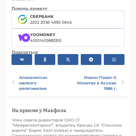
Помочь проекту
СБЕРБАНК
2202 2036 4595 0645
YOOMONEY
41001410883310
Поделиться
Апокалипсис
Иоанн-Павел II.
мелкого
Молитва в Ассизи.
релятивизма
1986 г.
На приеме у Макфола
Член совета директоров ОАО СГ
“Межрегионгарант”, владелец бренда СК “Спасские
ворота” Борис Хаит (слева) и председатель
Синодального отдела по взаимодействию Церкви и