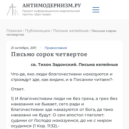
Главная
Публикации
Письма келейные
/
/
/
Письмо сорок
четвертое
21 октября, 2011
Православие
Письмо сорок четвертое
св. Тихон Задонский. Письма келейные
Что-де, яко
люди благочестивии наказуются и
страждут зд
е
, как видим, и в Писании читаем?-
Ответ.
1) И благочестивии люди не без греха, а грех без
наказания не бывает, сего ради и
благочестивии зде наказуются от Бога, да тамо
наказани не будут. О сем апостол глаголет:
судими от Господа наказуемся, да не с миром
осудимся
(1 Кор. 11:32).-