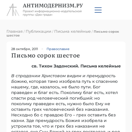
Главная
Публикации
Письма келейные
/
/
/
Письмо сорок
шестое
28 октября, 2011
Православие
Письмо сорок шестое
св. Тихон Задонский. Письма келейные
В страдании Христовом видим и премудрость
Божию
, которая тамо изобрела путь к спасению
нашему, где, казалось, не было пути. Бог
праведен и благ есть. Поколику благ есть, хотел
спасти род человеческий погибший: но
поколику праведен есть, нужно было Ему не
оставить грех человеческий без наказания.
Несходно бо с правдою Его – грех оставить без
казни. Зде премудрость Божия изобрела и
устроила тое, что и грех без наказания не
остался, яко Сын Божий за грех пострадал, и род