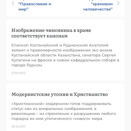
“Православие и
“храмовом
мир”
человечестве”
Изображение чиновника в храме
соответствует канонам
Епископ Костанайский и Рудненский Анатолий
заявил о правомерности изображения экс-акима
Кустанайской области Казахстана, сенатора Сергея
Кулагина на фреске в новом кафедральном соборе в
городе Рудном.
27.01.2012
Модернистские утопии и Христианство
«Христианский» модернизм готов поддерживать
статус кво из аморальных соображений, а
революцию – из стремления к разрушению любого
порядка во имя утопического «нового» мира.
30.12.2011