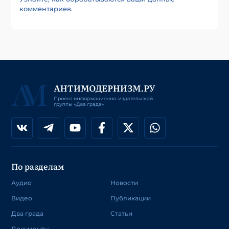
комментариев
.
По разделам
Аудио
Новости
Видео
Публикации
Два града
Статьи
Документы