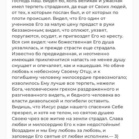
Господь наш. Видел бо, коль великая и ужасная
имел терпеть страдания, да еще от Своих людей,
от тех, к которым послан был, и от которых по
плоти происшел. Видел, что Его один от
учеников Его за малую цену предаст в руки
беззаконным; видел, что оплюют, уязвят,
поругаются, осудят, и пригвоздят Его ко кресту.
Вся сия видел: чим божественная Его душа
уязвлялась, и прежде страсти еще страдала.
Известно бо предвиденная, и неотменно
имеющая приключитися напасть не менее душу
смущает и опечаляет, как и нашедшая. Но обаче
любовь к небесному Своему Отцу, и к
погибшему человеку милосердие превозмогало;
изволилось Ему лучше все терпеть, нежели
Бога, человеческим грехом раздраженного и
разгневанного видеть, и бедного человека во
власти диавольской и погибели оставить.
Видишь, что Иисус ради нашего спасения Себе
презрел, и хотя не телом, но святою душею
Своею чрез все житие на земли страдал. Слава
любви и милосердию Его к нам недостойным!
Воздадим и мы Ему любовь за любовь, и
заповеди Его святые от любви исполним.— 3)