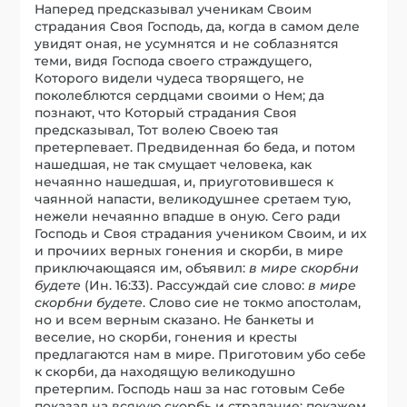
Наперед предсказывал ученикам Своим
страдания Своя Господь, да, когда в самом деле
увидят оная, не усумнятся и не соблазнятся
теми, видя Господа своего страждущего,
Которого видели чудеса творящего, не
поколеблются сердцами своими о Нем; да
познают, что Который страдания Своя
предсказывал, Тот волею Своею тая
претерпевает. Предвиденная бо беда, и потом
нашедшая, не так смущает человека, как
нечаянно нашедшая, и, приуготовившеся к
чаянной напасти, великодушнее сретаем тую,
нежели нечаянно впадше в оную. Сего ради
Господь и Своя страдания учеником Своим, и их
и прочиих верных гонения и скорби, в мире
приключающаяся им, объявил:
в мире скорбни
будете
(Ин. 16:33). Рассуждай сие слово:
в мире
скорбни будете
. Слово сие не токмо апостолам,
но и всем верным сказано. Не банкеты и
веселие, но скорби, гонения и кресты
предлагаются нам в мире. Приготовим убо себе
к скорби, да находящую великодушно
претерпим. Господь наш за нас готовым Себе
показал на всякую скорбь и страдание: покажем