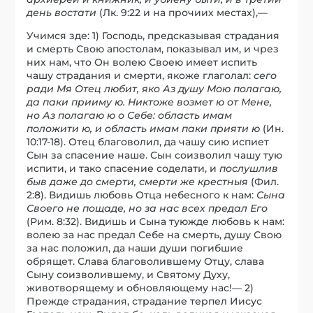
день востати
(Лк. 9:22 и на прочиих местах),—
Учимся зде: 1) Господь, предсказывая страдания
и смерть Свою апостолам, показывал им, и чрез
них нам, что Он волею Своею имеет испить
чашу страдания и смерти, якоже глаголал:
сего
ради Мя Отец любит, яко Аз душу Мою полагаю,
да паки прииму ю. Никтоже возмет ю от Мене,
но Аз полагаю ю о Себе: область имам
положити ю, и область имам паки прияти ю
(Ин.
10:17-18). Отец благоволил, да чашу сию испиет
Сын за спасение наше. Сын соизволил чашу тую
испити, и тако спасение соделати, и
послушлив
быв даже до смерти, смерти же крестныя
(Фил.
2:8). Видишь любовь Отца небесного к нам:
Сына
Своего не пощаде, но за нас всех предал Его
(Рим. 8:32). Видишь и Сына туюжде любовь к нам:
волею за нас предал Себе на смерть, душу Свою
за нас положил, да наши души погибшие
обрящет. Слава благоволившему Отцу, слава
Сыну соизволившему, и Святому Духу,
животворящему и обновляющему нас!— 2)
Прежде страдания, страдание терпел Иисус