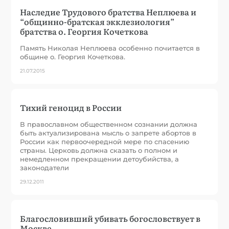
Наследие Трудового братства Неплюева и
“общинно-братская экклезиология”
братства о. Георгия Кочеткова
Память Николая Неплюева особенно почитается в
общине о. Георгия Кочеткова.
21.07.2015
Тихий геноцид в России
В православном общественном сознании должна
быть актуализирована мысль о запрете абортов в
России как первоочередной мере по спасению
страны. Церковь должна сказать о полном и
немедленном прекращении детоубийства, а
законодатели
29.12.2011
Благословивший убивать богословствует в
Москве