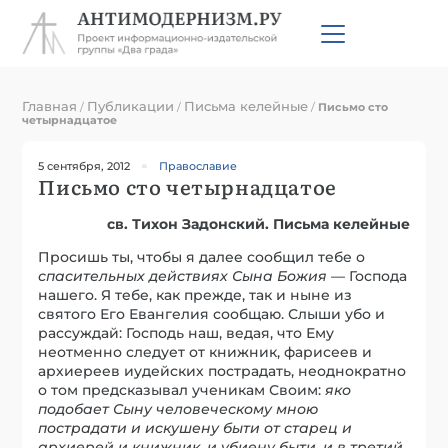
Главная
Публикации
Письма келейные
/
/
/
Письмо сто
четырнадцатое
5 сентября, 2012
Православие
Письмо сто четырнадцатое
св. Тихон Задонский. Письма келейные
Просишь ты, чтобы я далее сообщил тебе о
спасительных действиях Сына Божия
— Господа
нашего. Я тебе, как прежде, так и ныне из
святого Его Евангелия сообщаю. Слыши убо и
рассуждай: Господь наш, ведая, что Ему
неотменно следует от книжник, фарисеев и
архиереев иудейских пострадать, неоднократно
о том предсказывал ученикам Своим:
яко
подобает Сыну человеческому мною
пострадати и искушену быти от старец и
архиерей и книжник, и убиену быти, и в третий