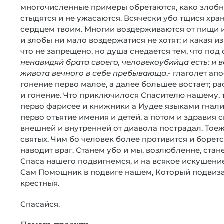
многочисленные примеры обретаются, како злобни
стыдятся и не ужасаются. Всячески убо тщися хран
сердцем твоим. Многии воздерживаются от пищи и п
и злобы ни мало воздержатися не хотят; и какая из 
что не запрещено, но душа снедается тем, что п
ненавидяй брата своего, человекоубийца есть: и в
живота вечного в себе пребывающа
,- глаголет ап
гонение перво малое, а далее большее востает; ра
и гонение. Что приключилося Спасителю нашему, 
перво фарисее и книжники а Иудее языками гнали,
перво отъятие имения и детей, а потом и здравия 
внешней и внутренней от диавола пострадал. Тоеж
святых. Чим бо человек более противится и боретс
наводит враг. Станем убо и мы, возлюбленне, стан
Спаса нашего подвигнемся, и на всякое искушени
Сам Помощник в подвиге нашем, Который подвизал
крестныя.
Спасайся.