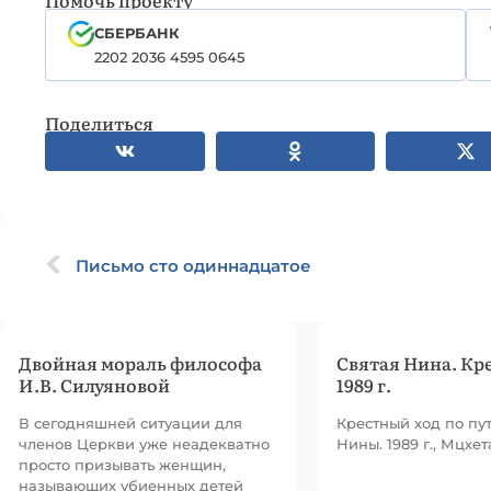
Помочь проекту
СБЕРБАНК
2202 2036 4595 0645
Поделиться
Письмо сто одиннадцатое
Двойная мораль философа
Святая Нина. Кр
И.В. Силуяновой
1989 г.
В сегодняшней ситуации для
Крестный ход по пу
членов Церкви уже неадекватно
Нины. 1989 г., Мцхет
просто призывать женщин,
называющих убиенных детей