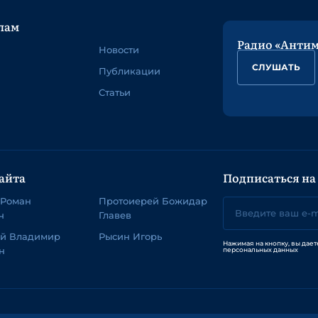
лам
Радио «Анти
Новости
СЛУШАТЬ
Публикации
Статьи
айта
Подписаться на
 Роман
Протоиерей Божидар
ч
Главев
ей Владимир
Рысин Игорь
Нажимая на кнопку, вы дает
н
персональных данных