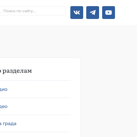
 разделам
дио
део
а града