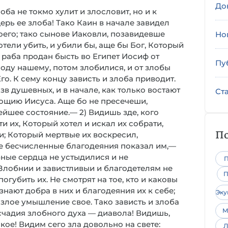
До
лоба не токмо хулит и злословит, но и к
щерь ее злоба! Тако Каин в начале завидел
воего; тако сынове Иаковли, позавидевше
Но
отели убить, и убили бы, аще бы Бог, Который
в раба продан бысть во Египет Иосиф от
Пу
оду нашему, потом злобилися, и от злобы
го. К сему концу зависть и злоба приводит.
зв душевных, и в начале, как только востают
Ст
мощию Иисуса. Аще бо не пресечеши,
нейшее состояние.— 2) Видишь зде, кого
и их, Который хотел и искал их собрати,
По
и; Который мертвые их воскресил,
ие бесчисленные благодеяния показал им,—
бные сердца не устыдилися и не
П
 Злобнии и завистливыи и благодетелям не
П
огубить их. Не смотрят на тое, кто и каковы
знают добра в них и благодеяния их к себе;
Эк
 злое умышление свое. Тако зависть и злоба
М
исчадия злобного духа — диавола! Видишь,
кое! Видим сего зла довольно на свете:
Л