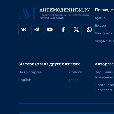
По разде
Аудио
Видео
Два града
Документы
Материалы на других языках
Авторы с
На български
Српски
Вершилло
Алексееви
English
Polski
Протоиер
Переслеги