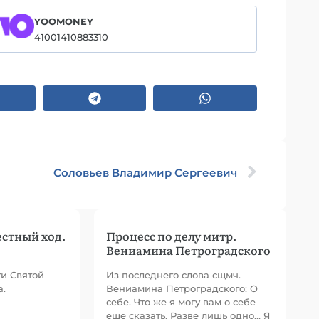
YOOMONEY
41001410883310
Соловьев Владимир Сергеевич
естный ход.
Процесс по делу митр.
Вениамина Петроградского
ти Святой
Из последнего слова сщмч.
а.
Вениамина Петроградского: О
себе. Что же я могу вам о себе
еще сказать. Разве лишь одно… Я