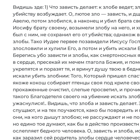
Видишь зде: 1) Чт
о
зависть делает: к злобе ведет; з
убийству возбуждает. О, лютое зло — зависть, и д
Авелю, потом злобился, а наконец и убил брата с
Иосифу брату своему, возымели злобу на него, и х
был с ним, не сохранил его от убийства; однакож 
злобы. Тако Иудее первее позавидели Иисусу Госп
злословили и хулили Его, а потом и убить искали Е
Берегись убо зависти и злобы, как смертоносных я
в сердце, пресекай их мечем глагола Божия, и по
укрепятся и поразят тя, и вринут душу твою в бед
искали убить злобнии: Того, Который пришел спаст
якоже кокош собирает птенцы своя под криле сво
прокаженные очистил, слепые просветил, и проч
такого Благодетеля своего на убиение искать зло
ужаснулися!.. Видишь, чт
о
злоба и зависть делает.
спущают, и на тех поучаются, како бы повредить и п
они, на кого дышут злобою; не рассуждают и не по
но едино тое думают, как бы в действо произвестн
ослепляет бедного человека. О, зависть и злоба, 
как заразил сей родитель злобы сердце человечес