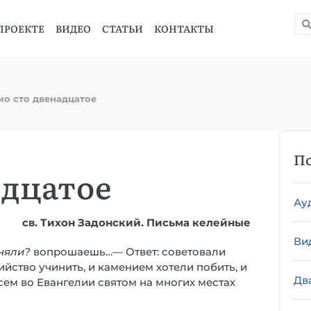
ПРОЕКТЕ
ВИДЕО
СТАТЬИ
КОНТАКТЫ
о сто двенадцатое
По
адцатое
Ау
св. Тихон Задонский. Письма келейные
Ви
иняли?
вопрошаешь…— Ответ: советовали
ийство учинить, и камением хотели побить, и
Дв
 сем во Евангелии святом на многих местах