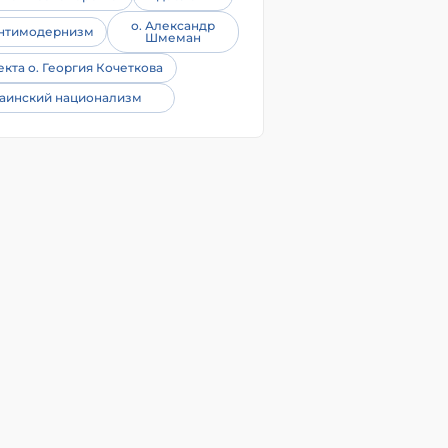
о. Александр
нтимодернизм
Шмеман
екта о. Георгия Кочеткова
аинский национализм