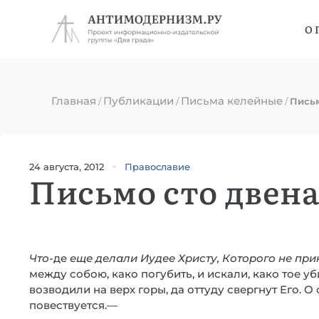
О 
Главная
Публикации
Письма келейные
/
/
/
Письм
24 августа, 2012
Православие
Письмо сто двен
Что
-де
еще делали Иудее Христу, Которого не пр
между собою, како погубить, и искали, како тое уб
возводили на верх горы, да оттуду свергнут Его. О
повествуется.—