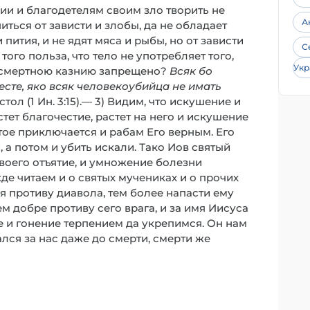
и и благодетелям своим зло творить не
А
иться от зависти и злобы, да не обладает
ития, и не ядят мяса и рыбы, но от зависти
С
того польза, что тело не употребляет того,
Укр
од смертною казнию запрещено?
Всяк бо
есте, яко всяк человекоубийца не имать
остол (1 Ин. 3:15).— 3) Видим, что искушение и
стет благочестие, растет на него и искушение
тое приключается и рабам Его верным. Его
 а потом и убить искали. Тако Иов святый
своего отъятие, и умножение болезни
де читаем и о святых мучениках и о прочих
я противу диавола, тем более напасти ему
ем добре противу сего врага, и за имя Иисуса
е и гонение терпением да укрепимся. Он нам
ся за нас даже до смерти, смерти же