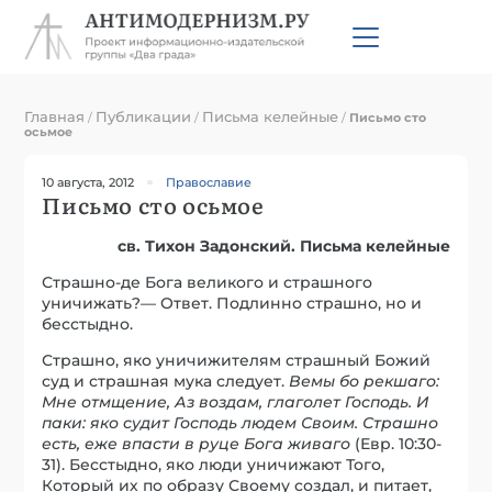
Главная
Публикации
Письма келейные
/
/
/
Письмо сто
осьмое
10 августа, 2012
Православие
Письмо сто осьмое
св. Тихон Задонский. Письма келейные
Страшно-де Бога великого и страшного
уничижать?— Ответ. Подлинно страшно, но и
бесстыдно.
Страшно, яко уничижителям страшный Божий
суд и страшная мука следует.
Вемы бо рекшаго:
Мне отмщение, Аз воздам, глаголет Господь. И
паки: яко судит Господь людем Своим. Страшно
есть, еже впасти в руце Бога живаго
(Евр. 10:30-
31). Бесстыдно, яко люди уничижают Того,
Который их по образу Своему создал, и питает,