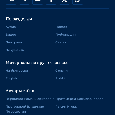
По разделам
Аудио
Новости
Видео
Публикации
Два града
Статьи
Документы
Материалы на других языках
На български
Српски
English
Polski
Авторы сайта
Вершилло Роман Алексеевич
Протоиерей Божидар Главев
Протоиерей Владимир
Рысин Игорь
Переслегин