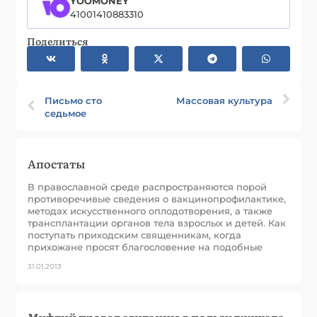
YOOMONEY
41001410883310
Поделиться
Письмо сто
Массовая культура
седьмое
Апостаты
В православной среде распространяются порой
противоречивые сведения о вакцинопрофилактике,
методах искусственного оплодотворения, а также
трансплантации органов тела взрослых и детей. Как
поступать приходским священникам, когда
прихожане просят благословение на подобные
31.01.2013
Муфтий провел агитацию в пользу джихада