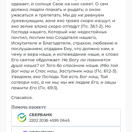
одевает, и солнце Свое на них сияет. О сем
должно людям плакать и рыдать; о оном
ужасаться и трепетать. Мы
да не ревнуем
лукавнующим, зане яко трава скоро изсшут, и
яко зелие злака скоро отпадут
(Пс. 36:1-2). Но
Господа нашего, Который нас недостойных
почтил, почтим яко Создателя нашего,
Искупителя и Благодетеля, страхом, любовию и
послушанием; отдадим Ему, что должно нам, к
чему и вера наша, и исповедание наше, и слово
Его святое обдолжает.
Не Богу ли повинется
душа наша? от Того бо спасение наше. Ибо той
Бог наш и Спас наш, Заступник наш
(Пс. 61:2-3).
Уведаем, яко Господь Той есть Бог наш, Той
сотвори нас, а не мы; мы же людие Его, и овцы
пажити Его
(Пс. 69:3).
Спасайся.
Помочь проекту
СБЕРБАНК
2202 2036 4595 0645