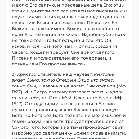
и волю Его святую, и преславные дела Его; отцы
свтии и учители все тое изъясняют писаниями и
поучениями своими, и тако руководствуют нас к
познанию Божию и почитанию. Познание бо
Божие не токмо имене Божия, но и свойств и
воли Его познание включает. Надобно убо знать
не токмо тое, что Бог есть, но и тое, Кто Он,
каков, и колик, и чего нам, и от нас, создания
Своего, хощет и требует. Сие все от святого
Писания и толкователей его почерпаем, и
познанием Его просвещаемся.-
3) Христос Спаситель наш научает:
никтоже
знает Сына, токмо Отец: ни Отца кто знает,
токмо Сын, и емуже аще волит Сын открыти
(Мф.
11:27). И к Петру святому глаголет:
плоть и кровь
не яви теб
е
, но Отец Мой, Иже на небес
е
х
(Мф.
16:17). Отсюду видим, что к познанию Божию
нужно откровение; слово Божие проповедует
Бога, но Бога без Бога познати не можем. Слеп и
темен разум наш есть: требует просвещения от
Самого Того, Который из тьмы производит свет.
Надобно убо светильнику Божия слова внимати,
но просвещения от Самого Бога просить;