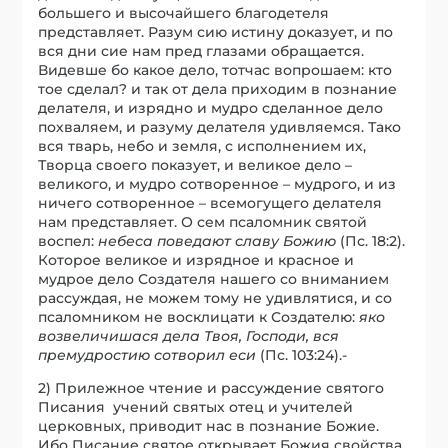
большего и высочайшего благодетеля
представляет. Разум сию истину доказует, и по
вся дни сие нам пред глазами обращается.
Видевше бо какое дело, тотчас вопрошаем: кто
тое сделал? и так от дела приходим в познание
делателя, и изрядно и мудро сделанное дело
похваляем, и разуму делателя удивляемся. Тако
вся тварь, небо и земля, с исполнением их,
Творца своего показует, и великое дело –
великого, и мудро сотворенное – мудрого, и из
ничего сотворенное – всемогущего делателя
нам представляет. О сем псаломник святой
воспел:
небеса поведают славу Божию
(Пс. 18:2).
Которое великое и изрядное и красное и
мудрое дело Создателя нашего со вниманием
рассуждая, не можем тому не удивлятися, и со
псаломником не восклицати к Создателю:
яко
возвеличишася д
е
ла Твоя, Господи, вся
премудростию сотворил еси
(Пс. 103:24).-
2) Прилежное чтение и рассуждение святого
Писания учений святых отец и учителей
церковных, приводит нас в познание Божие.
Ибо Писание святое открывает Божия свойства,