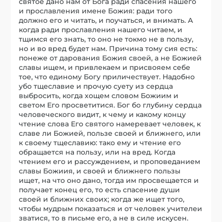
святое дано нам от Бога ради спасения нашего
и прославления имене Божия: ради того
должно его и читать, и поучаться, и внимать. А
когда ради прославления нашего читаем, и
тщимся его знать, то оно не токмо не в пользу,
но и во вред будет нам. Причина тому сия есть:
понеже от дарования Божия своей, а не Божией
славы ищем, и привлекаем и присвояем себе
тое, что единому Богу приличествует. Надобно
убо тщеславие и прочую суету из сердца
выбросить, когда хощем словом Божиим и
светом Его просветитися. Бог бо глубину сердца
человеческого видит, к чему и какому концу
чтение слова Его святого намеревает человек, к
славе ли Божией, пользе своей и ближнего, или
к своему тщеславию: тако ему и чтение его
обращается на пользу, или на вред. Когда
чтением его и рассуждением, и проповеданием
славы Божиия, и своей и ближнего пользы
ищет, на что оно дано, тогда им просвещается и
получает конец его, то есть спасение души
своей и ближних своих; когда же ищет того,
чтобы мудрым показаться и от человек учителеи
зватися, то в письме его, а не в силе искусен.