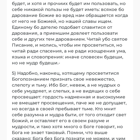
будет, и хотя и прочиих будет им пользовать, но
себе никакой пользы не будет иметь: всякое бо
дарование Божие во вред нам обращается когда
от него не Божией, но нашей славы ищем.
Единому бо дателю подобает славитися от
дарования, а приемшим довлеет пользовати
себе и других тем дарованием. Читай убо святое
Писание, и молись, чтобы им просветиться, но
читай ради спасения, а не ради изощрения ума,
языка и словопрения: иначе словесен будеши,
но не мудр будеши.-
5) Надобно, наконец, хотящему просветитися
Богопознанием признать свое невежество,
слепоту и тьму. Ибо Бог, невеж, а не мудрых о
себе умудряет, и слепых, а не видящих о себе
просвещает: гордость надменная и высокоумие
не вмещает просвещения, паче же не допущает,
но всегда в своей пребывает тьме. Кто мнит
себе разумна и мудра быти, от того отходит свет
Божий, и оставляет его в своем разуме и
мудрости, и тако хотя много о Боге говорит, но
Бога не знает таковый. Помни, что выше
сказано: Бога без Бога познати не можем, и чим