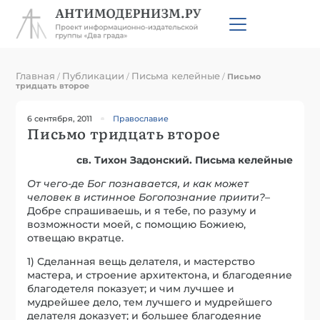
Главная
Публикации
Письма келейные
/
/
/
Письмо
тридцать второе
6 сентября, 2011
Православие
Письмо тридцать второе
св. Тихон Задонский. Письма келейные
От чего-де Бог познавается, и как может
челов
е
к в истинное Богопознание приити?
–
Добре спрашиваешь, и я тебе, по разуму и
возможности моей, с помощию Божиею,
отвещаю вкратце.
1) Сделанная вещь делателя, и мастерство
мастера, и строение архитектона, и благодеяние
благодетеля показует; и чим лучшее и
мудрейшее дело, тем лучшего и мудрейшего
делателя доказует; и большее благодеяние