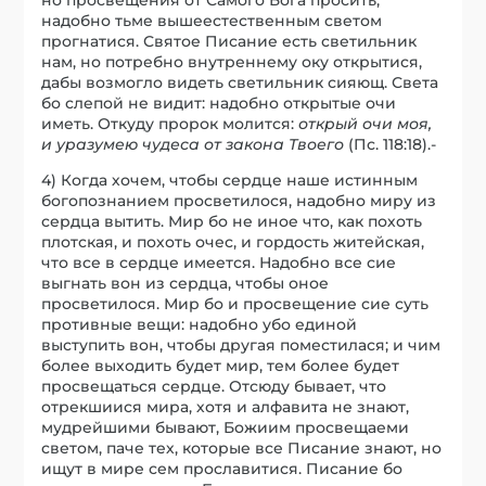
надобно тьме вышеестественным светом
прогнатися. Святое Писание есть светильник
нам, но потребно внутреннему оку открытися,
дабы возмогло видеть светильник сияющ. Света
бо слепой не видит: надобно открытые очи
иметь. Откуду пророк молится:
открый очи моя,
и уразум
е
ю чудеса от закона Твоего
(Пс. 118:18).-
4) Когда хочем, чтобы сердце наше истинным
богопознанием просветилося, надобно миру из
сердца вытить. Мир бо не иное что, как похоть
плотская, и похоть очес, и гордость житейская,
что все в сердце имеется. Надобно все сие
выгнать вон из сердца, чтобы оное
просветилося. Мир бо и просвещение сие суть
противные вещи: надобно убо единой
выступить вон, чтобы другая поместилася; и чим
более выходить будет мир, тем более будет
просвещаться сердце. Отсюду бывает, что
отрекшиися мира, хотя и алфавита не знают,
мудрейшими бывают, Божиим просвещаеми
светом, паче тех, которые все Писание знают, но
ищут в мире сем прославитися. Писание бо