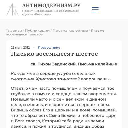
Главная
Публикации
Письма келейные
/
/
/
Письмо
восемьдесят шестое
23 мая, 2012
Православие
Письмо восемьдесят шестое
св. Тихон Задонский. Письма келейные
Как
-де
мн
е
в сердц
е
углубить великое
смотрения Христова таинство?
вопрошаешь.-
Ответ: о чем часто помышляем и поучаемся, тое
глубочае в памяти и сердце нашем вкореняется.
Помышляй часто и о сем великом и дивном
деле, и молись, и вкоренится в сердце твоем.
Видишь образ Его в церкви и в доме: помышляй,
что то образ есть Сына Божия, и небесного Царя
и Бога твоего, Который тебе ради на земли
явился, и пожил и трудился. Видишь образ