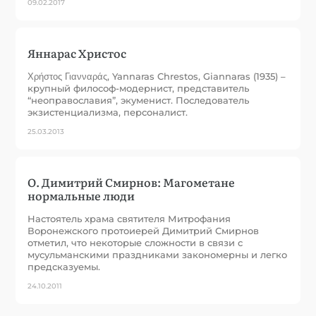
09.02.2017
Яннарас Христос
Χρήστος Γιανναράς, Yannaras Chrestos, Giannaras (1935) –
крупный философ-модернист, представитель
“неоправославия”, экуменист. Последователь
экзистенциализма, персоналист.
25.03.2013
О. Димитрий Смирнов: Магометане
нормальные люди
Настоятель храма святителя Митрофания
Воронежского протоиерей Димитрий Смирнов
отметил, что некоторые сложности в связи с
мусульманскими праздниками закономерны и легко
предсказуемы.
24.10.2011