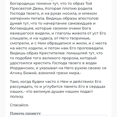
Богородицы: помяни тут, что то образ Той
Пресвятой Девы, Которая плотию родила
Господа твоего, и на руках носила, и млеком
матерним питала. Видишь образы апостолов:
думай тут, что то начертание самовидцев и
боговидцев, которые своими очами Бога
явившегося видели, и глаголы живота от уст Его
слышали, и на чудеса, от Него творимые,
смотрели, и с Ним обращалися и жили, и с места
на место ходили, и потом нам Его проповедали.
Видишь образ Крестителев: помышляй тут, что
то подобие того великого пророка, который
удостоился крестить Господа твоего в водах
Иорданских, и указывал на Него рукою своею: се
Агнец Божий, вземляй грехи мира.-
Тако, когда будем часто о Нем и действиях Его
рассуждать, то и углубится память Его в сердцах
наших,- что великую душам нашим подаст
пользу.
Спасайся.
Помочь проекту