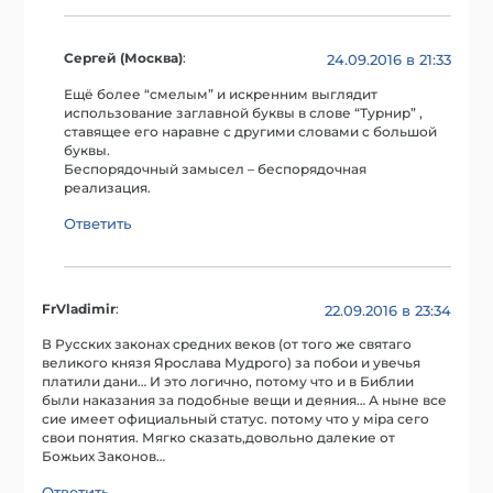
Сергей (Москва)
:
24.09.2016 в 21:33
Ещё более “смелым” и искренним выглядит
использование заглавной буквы в слове “Турнир” ,
ставящее его наравне с другими словами с большой
буквы.
Беспорядочный замысел – беспорядочная
реализация.
Ответить
FrVladimir
:
22.09.2016 в 23:34
В Русских законах средних веков (от того же святаго
великого князя Ярослава Мудрого) за побои и увечья
платили дани… И это логично, потому что и в Библии
были наказания за подобные вещи и деяния… А ныне все
сие имеет официальный статус. потому что у мiра сего
свои понятия. Мягко сказать,довольно далекие от
Божьих Законов…
Ответить