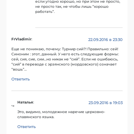
если угодно хорошо, но при этом не просто,
не просто так, не чтобы лишь “хорошо
работать”.
FrVladimir
:
22.09.2016 в 23:30
Еще не понимаю, почему: Турнир сий?! Правильно: сей!
Синоним : этот, данный. У него есть следующие формы:
сей, сия, сие, сии…но никак не “сий”. Если не ошибаюсь,
“сий” в переводе с эрзянского (мордовского) означает
“вошь”…
Ответить
Наталья
:
23.09.2016 в 19:03
Это, видимо, молодежное наречие церковно-
славянского языка.
Ответить