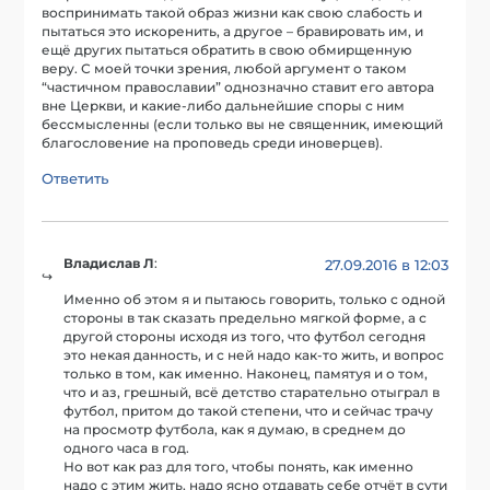
воспринимать такой образ жизни как свою слабость и
пытаться это искоренить, а другое – бравировать им, и
ещё других пытаться обратить в свою обмирщенную
веру. С моей точки зрения, любой аргумент о таком
“частичном православии” однозначно ставит его автора
вне Церкви, и какие-либо дальнейшие споры с ним
бессмысленны (если только вы не священник, имеющий
благословение на проповедь среди иноверцев).
Ответить
Владислав Л
:
27.09.2016 в 12:03
Именно об этом я и пытаюсь говорить, только с одной
стороны в так сказать предельно мягкой форме, а с
другой стороны исходя из того, что футбол сегодня
это некая данность, и с ней надо как-то жить, и вопрос
только в том, как именно. Наконец, памятуя и о том,
что и аз, грешный, всё детство старательно отыграл в
футбол, притом до такой степени, что и сейчас трачу
на просмотр футбола, как я думаю, в среднем до
одного часа в год.
Но вот как раз для того, чтобы понять, как именно
надо с этим жить, надо ясно отдавать себе отчёт в сути