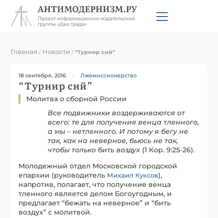
Главная
Новости
/
/
“Турнир сий”
18 сентября, 2016
Лжемиссионерство
“Турнир сий”
Молитва о сборной России
Все подвижники воздерживаются от
всего: те для получения венца тленного,
а мы – нетленного. И потому я бегу не
так, как на неверное, бьюсь не так,
чтобы только бить воздух
(1 Кор. 9:25-26).
Молодежный отдел Московской городской
епархии (руководитель
),
Михаил Куксов
напротив, полагает, что получение венца
тленного является делом Богоугодным, и
предлагает “бежать на неверное” и “бить
воздух” с молитвой.