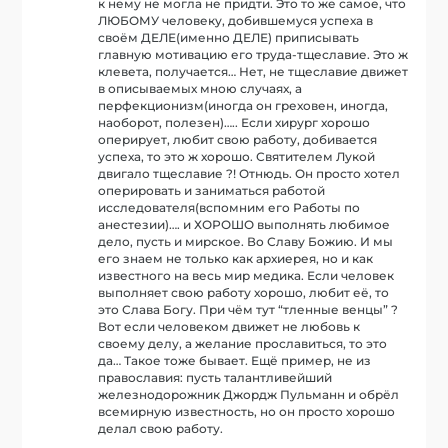
к нему не могла не придти. Это то же самое, что
ЛЮБОМУ человеку, добившемуся успеха в
своём ДЕЛЕ(именно ДЕЛЕ) приписывать
главную мотивацию его труда-тщеславие. Это ж
клевета, получается… Нет, не тщеславие движет
в описываемых мною случаях, а
перфекционизм(иногда он греховен, иногда,
наоборот, полезен)….. Если хирург хорошо
оперирует, любит свою работу, добивается
успеха, то это ж хорошо. Святителем Лукой
двигало тщеславие ?! Отнюдь. Он просто хотел
оперировать и заниматься работой
исследователя(вспомним его Работы по
анестезии)…. и ХОРОШО выполнять любимое
дело, пусть и мирское. Во Славу Божию. И мы
его знаем не только как архиерея, но и как
известного на весь мир медика. Если человек
выполняет свою работу хорошо, любит её, то
это Слава Богу. При чём тут “тленные венцы” ?
Вот если человеком движет не любовь к
своему делу, а желание прославиться, то это
да… Такое тоже бывает. Ещё пример, не из
православия: пусть талантливейший
железнодорожник Джордж Пульманн и обрёл
всемирную известность, но он просто хорошо
делал свою работу.