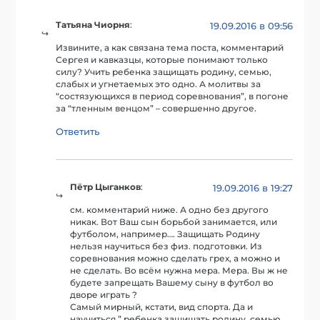
Татьяна Чиорня
:
19.09.2016 в 09:56
Извините, а как связана тема поста, комментарий
Сергея и кавказцы, которые понимают только
силу? Учить ребенка защищать родину, семью,
слабых и угнетаемых это одно. А молитвы за
“состязующихся в период соревнования”, в погоне
за “тленным венцом” – совершенно другое.
Ответить
Пётр Цыганков
:
19.09.2016 в 19:27
см. комментарий ниже. А одно без другого
никак. Вот Ваш сын борьбой занимается, или
футболом, например…. Защищать Родину
нельзя научиться без физ. подготовки. Из
соревнования можно сделать грех, а можно и
не сделать. Во всём нужна мера. Мера. Вы ж не
будете запрещать Вашему сыну в футбол во
дворе играть ?
Самый мирный, кстати, вид спорта. Да и
научиться ” ребенка защищать родину, семью,