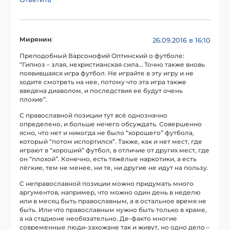
Мирянин
:
26.09.2016 в 16:10
Преподобный Варсонофий Оптинский о футболе:
“Гипноз – злая, нехристианская сила… Точно также вновь
появившаяся игра футбол. Не играйте в эту игру и не
ходите смотреть на нее, потому что эта игра также
введена диаволом, и последствия ее будут очень
плохие”.
С православной позиции тут всё однозначно
определено, и больше нечего обсуждать. Совершенно
ясно, что нет и никогда не было “хорошего” футбола,
который “потом испортился”. Также, как и нет мест, где
играют в “хороший” футбол, в отличие от других мест, где
он “плохой”. Конечно, есть тяжёлые наркотики, а есть
лёгкие, тем не менее, ни те, ни другие не идут на пользу.
С неправославной позиции можно придумать много
аргументов, например, что можно один день в неделю
или в месяц быть православным, а в остальное время не
быть. Или что православным нужно быть только в храме,
а на стадионе необязательно. Де-факто многие
современные люди-захожане так и живут, но одно дело –