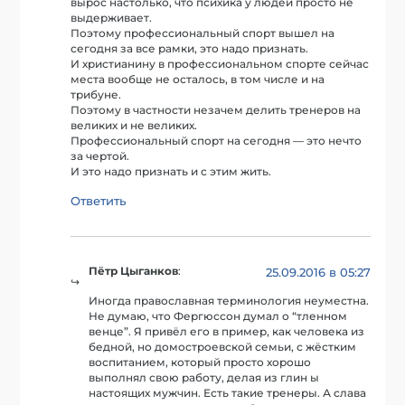
вырос настолько, что психика у людей просто не
выдерживает.
Поэтому профессиональный спорт вышел на
сегодня за все рамки, это надо признать.
И христианину в профессиональном спорте сейчас
места вообще не осталось, в том числе и на
трибуне.
Поэтому в частности незачем делить тренеров на
великих и не великих.
Профессиональный спорт на сегодня — это нечто
за чертой.
И это надо признать и с этим жить.
Ответить
Пётр Цыганков
:
25.09.2016 в 05:27
Иногда православная терминология неуместна.
Не думаю, что Фергюссон думал о “тленном
венце”. Я привёл его в пример, как человека из
бедной, но домостроевской семьи, с жёстким
воспитанием, который просто хорошо
выполнял свою работу, делая из глин ы
настоящих мужчин. Есть такие тренеры. А слава