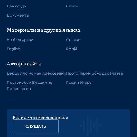
Два града
Статьи
Документы
Материалы на других языках
На български
Српски
English
Polski
Авторы сайта
Вершилло Роман Алексеевич
Протоиерей Божидар Главев
Протоиерей Владимир
Рысин Игорь
Переслегин
Радио «Антимодернизм»
СЛУШАТЬ