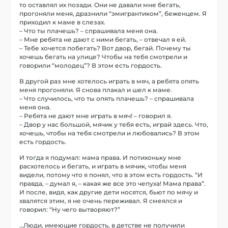
то оставлял их позади. Они не давали мне бегать,
прогоняли меня, дразнили “эмигрантиком”, беженцем. Я
приходил к маме в слезах.
– Что ты плачешь? – спрашивала меня она.
– Мне ребята не дают с ними бегать, – отвечал я ей.
– Тебе хочется побегать? Вот двор, бегай. Почему ты
хочешь бегать на улице? Чтобы на тебя смотрели и
говорили “молодец”? В этом есть гордость.
В другой раз мне хотелось играть в мяч, а ребята опять
меня прогоняли. Я снова плакал и шел к маме.
– Что случилось, что ты опять плачешь? – спрашивала
меня она.
– Ребята не дают мне играть в мяч! – говорил я.
– Двор у нас большой, мячик у тебя есть, играй здесь. Что,
хочешь, чтобы на тебя смотрели и любовались? В этом
есть гордость.
И тогда я подумал: мама права. И потихоньку мне
расхотелось и бегать, и играть в мячик, чтобы меня
видели, потому что я понял, что в этом есть гордость. “И
правда, – думал я, – какая же все это чепуха! Мама права”.
И после, видя, как другие дети носятся, бьют по мячу и
хвалятся этим, я не очень переживал. Я смеялся и
говорил: “Ну чего вытворяют?”
…Люди, имеющие гордость, в детстве не получили