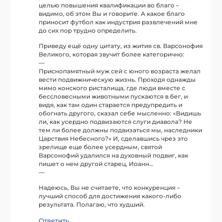
целью повышения квалификации во благо –
видимо, об этом Вы и говорите. А какое благо
приносит футбол как индустрия развлечений мне
до сих пор трудно определить.
Приведу ещё одну цитату, из жития св. Варсонофия
Великого, которая звучит более категорично:
—
Приснопамятный муж сей с юного возраста желал
вести подвижническую жизнь. Проходя однажды
мимо конского ристалища, где люди вместе с
бессловесными животными пускаются в бег, и
видя, как там один старается предупредить и
обогнать другого, сказал себе мысленно: «Видишь
ли, как усердно подвизаются слуги диавола? Не
тем ли более должны подвизаться мы, наследники
Царствия Небесного?» И, сделавшись чрез это
зрелище еще более усердным, святой
Варсонофий удалился на духовный подвиг, как
пишет о нем другой старец, Иоанн…
—
Надеюсь, Вы не считаете, что конкуренция –
лучший способ для достижения какого-либо
результата. Полагаю, что худший.
Ответить