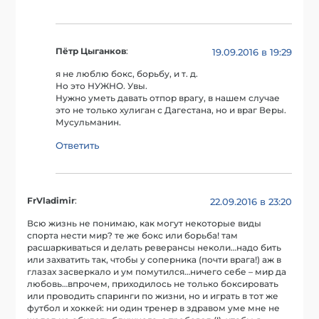
Пётр Цыганков
:
19.09.2016 в 19:29
я не люблю бокс, борьбу, и т. д.
Но это НУЖНО. Увы.
Нужно уметь давать отпор врагу, в нашем случае
это не только хулиган с Дагестана, но и враг Веры.
Мусульманин.
Ответить
FrVladimir
:
22.09.2016 в 23:20
Всю жизнь не понимаю, как могут некоторые виды
спорта нести мир? те же бокс или борьба! там
расшаркиваться и делать реверансы неколи…надо бить
или захватить так, чтобы у соперника (почти врага!) аж в
глазах засверкало и ум помутился…ничего себе – мир да
любовь…впрочем, приходилось не только боксировать
или проводить спаринги по жизни, но и играть в тот же
футбол и хоккей: ни один тренер в здравом уме мне не