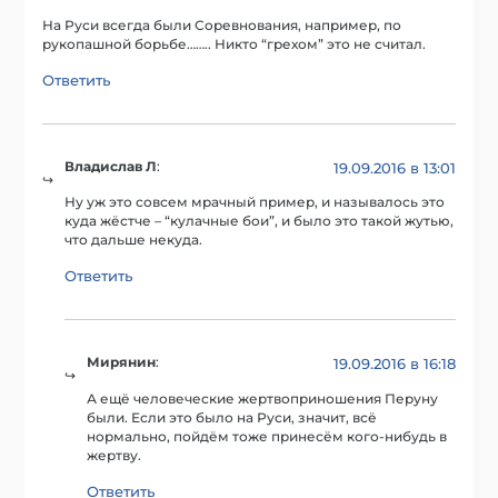
На Руси всегда были Соревнования, например, по
рукопашной борьбе…….. Никто “грехом” это не считал.
Ответить
Владислав Л
:
19.09.2016 в 13:01
Ну уж это совсем мрачный пример, и называлось это
куда жёстче – “кулачные бои”, и было это такой жутью,
что дальше некуда.
Ответить
Мирянин
:
19.09.2016 в 16:18
А ещё человеческие жертвоприношения Перуну
были. Если это было на Руси, значит, всё
нормально, пойдём тоже принесём кого-нибудь в
жертву.
Ответить