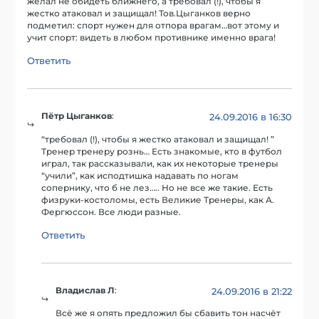
желал не обидеть ближнего, а требовал (!), чтобы я
жестко атаковал и защищал! Тов.Цыганков верно
подметил: спорт нужен для отпора врагам…вот этому и
учит спорт: видеть в любом противнике именно врага!
Ответить
Пётр Цыганков
:
24.09.2016 в 16:30
“требовал (!), чтобы я жестко атаковал и защищал! ”
Тренер тренеру рознь… Есть знакомые, кто в футбол
играл, так рассказывали, как их некоторые тренеры
“учили”, как исподтишка надавать по ногам
сопернику, что б не лез….. Но не все же такие. Есть
физруки-костоломы, есть Великие Тренеры, как А.
Фергюссон. Все люди разные.
Ответить
Владислав Л
:
24.09.2016 в 21:22
Всё же я опять предложил бы сбавить тон насчёт