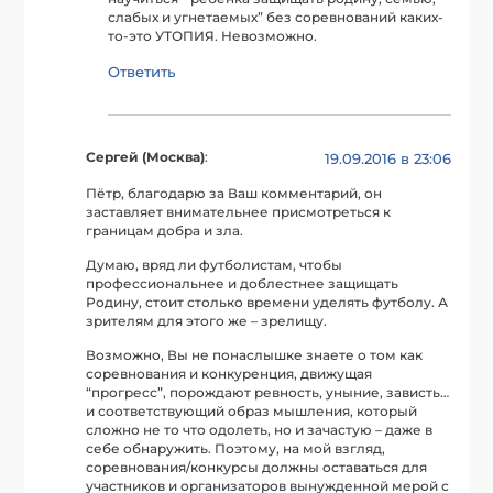
слабых и угнетаемых” без соревнований каких-
то-это УТОПИЯ. Невозможно.
Ответить
Сергей (Москва)
:
19.09.2016 в 23:06
Пётр, благодарю за Ваш комментарий, он
заставляет внимательнее присмотреться к
границам добра и зла.
Думаю, вряд ли футболистам, чтобы
профессиональнее и доблестнее защищать
Родину, стоит столько времени уделять футболу. А
зрителям для этого же – зрелищу.
Возможно, Вы не понаслышке знаете о том как
соревнования и конкуренция, движущая
“прогресс”, порождают ревность, уныние, зависть…
и соответствующий образ мышления, который
сложно не то что одолеть, но и зачастую – даже в
себе обнаружить. Поэтому, на мой взгляд,
соревнования/конкурсы должны оставаться для
участников и организаторов вынужденной мерой с