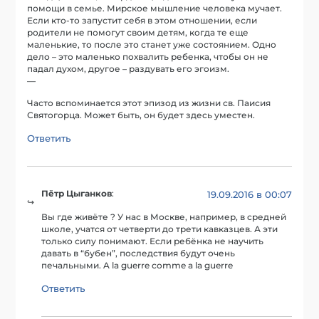
помощи в семье. Мирское мышление человека мучает.
Если кто-то запустит себя в этом отношении, если
родители не помогут своим детям, когда те еще
маленькие, то после это станет уже состоянием. Одно
дело – это маленько похвалить ребенка, чтобы он не
падал духом, другое – раздувать его эгоизм.
—
Часто вспоминается этот эпизод из жизни св. Паисия
Святогорца. Может быть, он будет здесь уместен.
Ответить
Пётр Цыганков
:
19.09.2016 в 00:07
Вы где живёте ? У нас в Москве, например, в средней
школе, учатся от четверти до трети кавказцев. А эти
только силу понимают. Если ребёнка не научить
давать в “бубен”, последствия будут очень
печальными. A la guerre comme a la guerre
Ответить