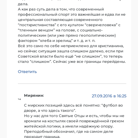
дела.
А как раз суть дела в том, что современный
профессиональный спорт это важнейшая и едва ли не
центральная составляющая современного
“постхристианства” с его культом “сверхчеловека” с
“тленным венцом” на голове, с социально-
политическим (или уже прямо геополитическим)
фактором “хлеба и зрелищ” и т. д. и т. п.
Всё это само по себе неприемлемо для христианина,
но сейчас ситуация зашла слишком далеко, если при
Советской власти было ещё “не слишком”, то теперь
стало “слишком”. Сейчас уже все границы перейдены.
Ответить
Мирянин
:
27.09.2016 в 16:25
С мирских позиций здесь всё понятно: “футбол во
дворе, а что здесь такого”.
Но у нас для того Святые Отцы и есть, чтобы мы не
хромали на костылях своей повреждённой грехом
житейской логики, а имели надёжную опору.
Преподобный обозначил, где на самом деле
проходит граница.