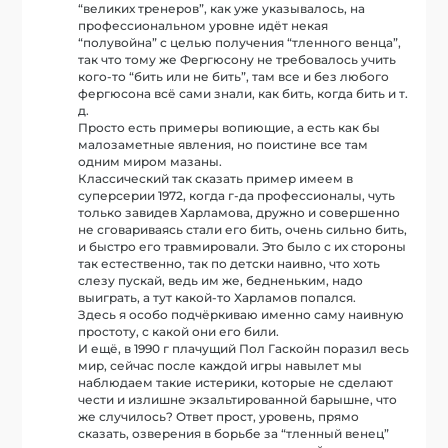
“великих тренеров”, как уже указывалось, на
профессиональном уровне идёт некая
“полувойна” с целью получения “тленного венца”,
так что тому же Фергюсону не требовалось учить
кого-то “бить или не бить”, там все и без любого
фергюсона всё сами знали, как бить, когда бить и т.
д.
Просто есть примеры вопиющие, а есть как бы
малозаметные явления, но поистине все там
одним миром мазаны.
Классический так сказать пример имеем в
суперсерии 1972, когда г-да профессионалы, чуть
только завидев Харламова, дружно и совершенно
не сговариваясь стали его бить, очень сильно бить,
и быстро его травмировали. Это было с их стороны
так естественно, так по детски наивно, что хоть
слезу пускай, ведь им же, бедненьким, надо
выиграть, а тут какой-то Харламов попался.
Здесь я особо подчёркиваю именно саму наивную
простоту, с какой они его били.
И ещё, в 1990 г плачущий Пол Гаскойн поразил весь
мир, сейчас после каждой игры навылет мы
наблюдаем такие истерики, которые не сделают
чести и излишне экзальтированной барышне, что
же случилось? Ответ прост, уровень, прямо
сказать, озверения в борьбе за “тленный венец”