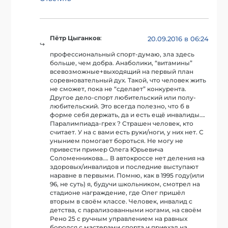
Пётр Цыганков
:
20.09.2016 в 06:24
профессиональный спорт-думаю, зла здесь
больше, чем добра. Анаболики, “витамины”
всевозможные+выходящий на первый план
соревновательный дух. Такой, что человек жить
не сможет, пока не “сделает” конкурента.
Другое дело-спорт любительский или полу-
любительский. Это всегда полезно, что б в
форме себя держать, да и есть ещё инвалиды….
Паралимпиада-грех ? Страшен человек, кто
считает. У на с вами есть руки/ноги, у них нет. С
унынием помогает бороться. Не могу не
привести пример Олега Юрьевича
Соломенникова…. В автокроссе нет деления на
здоровых/инвалидов и последние выступают
наравне в первыми. Помню, как в 1995 году(или
96, не суть) я, будучи школьником, смотрел на
стадионе награждение, где Олег пришёл
вторым в своём классе. Человек, инвалид с
детства, с парализованными ногами, на своём
Рено 25 с ручным управлением на равных
боролся с мастерами спорта и приехал на