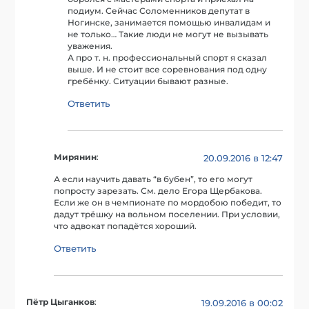
подиум. Сейчас Соломенников депутат в
Ногинске, занимается помощью инвалидам и
не только… Такие люди не могут не вызывать
уважения.
А про т. н. профессиональный спорт я сказал
выше. И не стоит все соревнования под одну
гребёнку. Ситуации бывают разные.
Ответить
Мирянин
:
20.09.2016 в 12:47
А если научить давать “в бубен”, то его могут
попросту зарезать. См. дело Егора Щербакова.
Если же он в чемпионате по мордобою победит, то
дадут трёшку на вольном поселении. При условии,
что адвокат попадётся хороший.
Ответить
Пётр Цыганков
:
19.09.2016 в 00:02