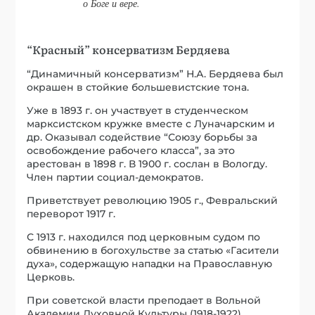
о Боге и вере.
“Красный” консерватизм Бердяева
“Динамичный консерватизм” Н.А. Бердяева был
окрашен в стойкие большевистские тона.
Уже в 1893 г. он участвует в студенческом
марксистском кружке вместе с Луначарским и
др. Оказывал содействие “Союзу борьбы за
освобождение рабочего класса”, за это
арестован в 1898 г. В 1900 г. сослан в Вологду.
Член партии социал-демократов.
Приветствует революцию 1905 г., Февральский
переворот 1917 г.
С 1913 г. находился под церковным судом по
обвинению в богохульстве за статью «Гасители
духа», содержащую нападки на Православную
Церковь.
При советской власти преподает в Вольной
Академии Духовной Культуры (1918-1922).