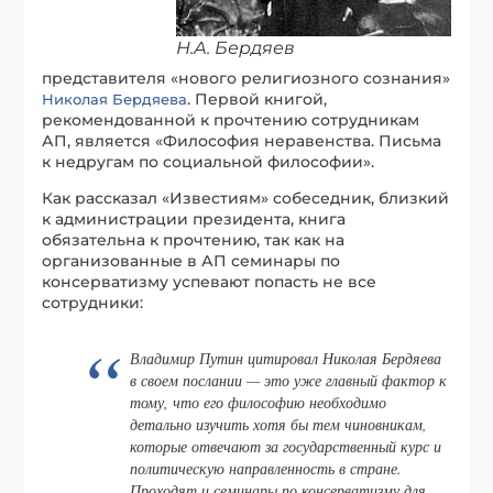
Н.А. Бердяев
представителя «нового религиозного сознания»
. Первой книгой,
Николая Бердяева
рекомендованной к прочтению сотрудникам
АП, является «Философия неравенства. Письма
к недругам по социальной философии».
Как рассказал «Известиям» собеседник, близкий
к администрации президента, книга
обязательна к прочтению, так как на
организованные в АП семинары по
консерватизму успевают попасть не все
сотрудники:
Владимир Путин цитировал Николая Бердяева
в своем послании — это уже главный фактор к
тому, что его философию необходимо
детально изучить хотя бы тем чиновникам,
которые отвечают за государственный курс и
политическую направленность в стране.
Проходят и семинары по консерватизму для