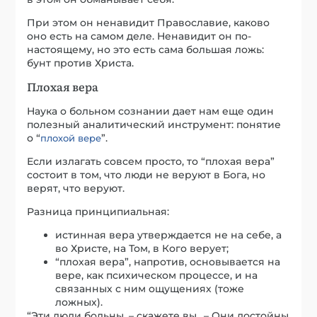
При этом он ненавидит Православие, каково
оно есть на самом деле. Ненавидит он по-
настоящему, но это есть сама большая ложь:
бунт против Христа.
Плохая вера
Наука о больном сознании дает нам еще один
полезный аналитический инструмент: понятие
о “
”.
плохой вере
Если излагать совсем просто, то “плохая вера”
состоит в том, что люди не веруют в Бога, но
верят, что веруют.
Разница принципиальная:
истинная вера утверждается не на себе, а
во Христе, на Том, в Кого верует;
“плохая вера”, напротив, основывается на
вере, как психическом процессе, и на
связанных с ним ощущениях (тоже
ложных).
“Эти люди больны, – скажете вы., – Они достойны