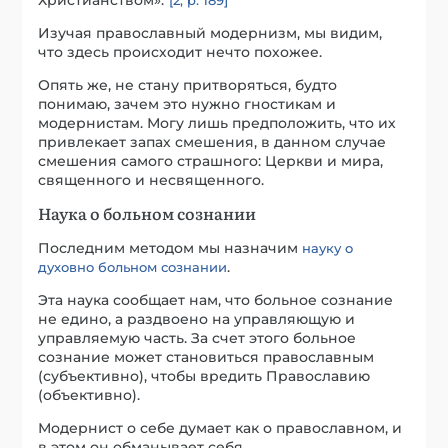
Христианством».
[2, p. 189]
Изучая православный модернизм, мы видим,
что здесь происходит нечто похожее.
Опять же, не стану притворяться, будто
понимаю, зачем это нужно гностикам и
модернистам. Могу лишь предположить, что их
привлекает запах смешения, в данном случае
смешения самого страшного: Церкви и мира,
священного и несвященного.
Наука о больном сознании
Последним методом мы назначим
науку о
.
духовно больном сознании
Эта наука сообщает нам, что больное сознание
не едино, а раздвоено на управляющую и
управляемую часть. За счет этого больное
сознание может становиться православным
(субъективно), чтобы вредить Православию
(объективно).
Модернист о себе думает как о православном, и
в этом он обманывает себя.