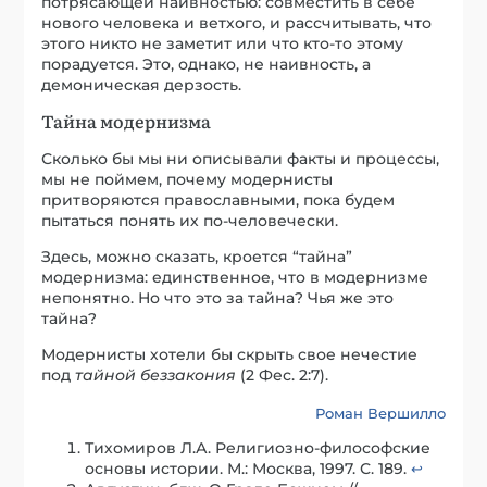
потрясающей наивностью: совместить в себе
нового человека и ветхого, и рассчитывать, что
этого никто не заметит или что кто-то этому
порадуется. Это, однако, не наивность, а
демоническая дерзость.
Тайна модернизма
Сколько бы мы ни описывали факты и процессы,
мы не поймем, почему модернисты
притворяются православными, пока будем
пытаться понять их по-человечески.
Здесь, можно сказать, кроется “тайна”
модернизма: единственное, что в модернизме
непонятно. Но что это за тайна? Чья же это
тайна?
Модернисты хотели бы скрыть свое нечестие
под
тайной беззакония
(2 Фес. 2:7).
Роман Вершилло
Тихомиров Л.А. Религиозно-философские
основы истории. М.: Москва, 1997. С. 189.
↩︎