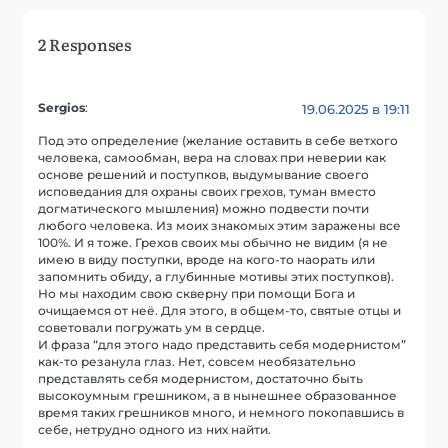
2 Responses
Sergios
:
19.06.2025 в 19:11
Под это определение (желание оставить в себе ветхого
человека, самообман, вера на словах при неверии как
основе решений и поступков, выдумывание своего
исповедания для охраны своих грехов, туман вместо
догматического мышления) можно подвести почти
любого человека. Из моих знакомых этим заражены все
100%. И я тоже. Грехов своих мы обычно не видим (я не
имею в виду поступки, вроде на кого-то наорать или
запомнить обиду, а глубинные мотивы этих поступков).
Но мы находим свою скверну при помощи Бога и
очищаемся от неё. Для этого, в общем-то, святые отцы и
советовали погружать ум в сердце.
И фраза “для этого надо представить себя модернистом”
как-то резанула глаз. Нет, совсем необязательно
представлять себя модернистом, достаточно быть
высокоумным грешником, а в нынешнее образованное
время таких грешников много, и немного покопавшись в
себе, нетрудно одного из них найти.