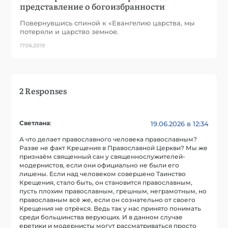
представление о богоизбранности
Повернувшись спиной к «Евангелию царства, мы
потеряли и царство земное.
17.06.2019
2 Responses
Светлана
:
19.06.2026 в 12:34
А что делает православного человека православным?
Разве не факт Крещения в Православной Церкви? Мы же
признаём священный сан у священнослужителей-
модернистов, если они официально не были его
лишены. Если над человеком совершено Таинство
Крещения, стало быть, он становится православным,
пусть плохим православным, грешным, неграмотным, но
православным всё же, если он сознательно от своего
Крещения не отрёкся. Ведь так у нас принято понимать
среди большинства верующих. И в данном случае
еретики и модернисты могут рассматриваться просто