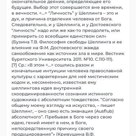
окончательное деяние, определяющее его
будущее. Выбор этот совершается вне времени,
в вечности. <…> “Личность” у Шеллинга – это и
дух, и причина отделения человека от Бога.
Следовательно, и у Шеллинга, и у Достоевского
“личность” надо или же как-то преодолеть, или
примирить со всеобщим единством сил»
(Бузина Т.В. Философия свободы Шеллинга и ее
влияние на Ф.М. Достоевского: жажда
самообожения как источник зла в мире. Вестник
Бурятского Университета. 2011. №10. С.110-111).
[7] Ср.: «В этом <…> сошлись разом и
изначальные интуиции человека православной
культуры с характерным для неё мистическим
кодом и, несомненно, известная ему
шеллингова идея внутренней
скоординированности сознания истинного
художника с абсолютным тождеством. “Согласно
общему моему взгляду на искусство, – пишет
Шеллинг, – оно само есть эманация (Ausflub)
абсолютного”. Пребывая в Боге через свою
идею, гений имеет в нем, в Боге,
непосредственную причину своего
продуцирования”» (Кривушина В.Ф.