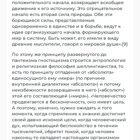
положительного начала, возвращает всеобщее
движение к его источнику. Это отрицательное
начало есть вторая сила природы. Обе эти
борющиеся силы, представляемые
одновременно в единстве и в борьбе, ведут к
идее организующего начала, формирующего
мир в систему. Быть может, его имели в виду
древние мыслители, говоря о мировой душе».[9]
По этому же принципу развернутого до
пантеизма гностицизма строится антропология
и религиозная философия шеллингианства, то
есть по принципу отпадения от «абсолюта»
единосущного ему «мира» (по причине
внутренней диалектики «абсолюта») и потому
неизбежности возвращения в него («абсолют»)
этой его составляющей («мира»). «Человечество
продвигается в бесконечность, оно имеет цель.
А поэтому, конечно, нужно ожидать и того
момента, когда стремление к знанию достигнет
своей давно искомой цели, когда человеческий
дух, испытывающий беспокойство в течении
тысячелетий, обретет покой, когда человек
наконец-то овладеет настоящим организмом