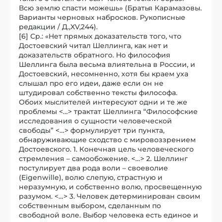
Всю землю спасти можешь» (Братья Карамазовы.
Варианты черновых набросков. Рукописные
редакции / Д.,XV,244).
[6] Ср.: «Нет прямых доказательств того, что
Достоевский читал Шеллинга, как нет и
доказательств обратного. Но философия
Шеллинга была весьма влиятельна в России, и
Достоевский, несомненно, хотя бы краем уха
слышал про его идеи, даже если он не
штудировал собственно тексты философа.
Обоих мыслителей интересуют одни и те же
проблемы <…> трактат Шеллинга “Философские
исследования о сущности человеческой
свободы” <…> формулирует три пункта,
обнаруживающие сходство с мировоззрением
Достоевского. 1. Конечная цель человеческого
стремления – самообожение. <…> 2. Шеллинг
постулирует два рода воли – своеволие
(Eigenwille), волю слепую, страстную и
неразумную, и собственно волю, просвещенную
разумом. <…> 3. Человек детерминирован своим
собственным выбором, сделанным по
свободной воле. Выбор человека есть единое и