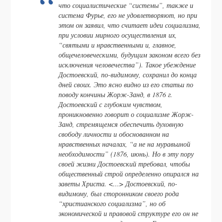
что социалистические “системы”, также и
система Фурье, его не удовлетворяют, но при
этом он заявил, что считает идеи социализма,
при условии мирного осуществления их,
“святыми и нравственными и, главное,
общечеловеческими, будущим законом всего без
исключения человечества”). Такое убеждение
Достоевский, по-видимому, сохранил до конца
дней своих. Это ясно видно из его статьи по
поводу кончины Жорж-Занд, в 1876 г.
Достоевский с глубоким чувством,
проникновенно говорит о социализме Жорж-
Занд, стремящемся обеспечить духовную
свободу личности и обоснованном на
нравственных началах, “а не на муравьиной
необходимости” (1876, июнь). Но в эту пору
своей жизни Достоевский требовал, чтобы
общественный строй определенно опирался на
заветы Христа. <…> Достоевский, по-
видимому, был сторонником своего рода
“христианского социализма”, но об
экономической и правовой структуре его он не