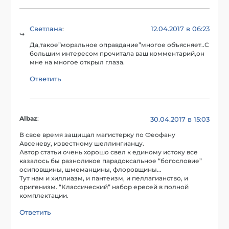
Светлана
12.04.2017 в 06:23
:
Да,такое”моральное оправдание”многое объясняет..С
большим интересом прочитала ваш комментарий,он
мне на многое открыл глаза.
Ответить
Albaz
:
30.04.2017 в 15:03
В свое время защищал магистерку по Феофану
Авсеневу, известному шеллингианцу.
Автор статьи очень хорошо свел к единому истоку все
казалось бы разноликое парадоксальное “богословие”
осиповщины, шмеманцины, флоровщины…
Тут нам и хиллиазм, и пантеизм, и пеллагианство, и
оригенизм. “Классический” набор ересей в полной
комплектации.
Ответить