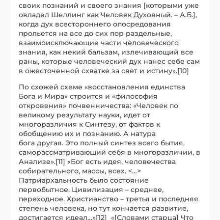
своих познаний и своего знания [которыми уже
овладел Шеллинг как Человек Духовный. – А.Б.],
когда дух всестороннего опосредования
прольется на все до сих пор раздельные,
взаимоисключающие части человеческого
знания, как некий бальзам, излечивающий все
раны, которые человеческий дух нанес себе сам
в ожесточенной схватке за свет и истину».[10]
По схожей схеме «восстановления единства
Бога и Мира» строится и «философия
откровения» почвенничества: «Человек по
великому результату науки, идет от
многоразличия к Синтезу, от фактов к
обобщению их и познанию. А натура
бога другая. Это полный синтез всего бытия,
саморассматривающий себя в многоразличии, в
Анализе».[11] «Бог есть идея, человечества
собирательного, массы, всех. <…>
Патриархальность было состояние
первобытное. Цивилизация – среднее,
переходное. Христианство – третья и последняя
степень человека, но тут кончается развитие,
достигается идеал…»[12] «[Словами старца] Что