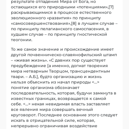
результате отпадения Мира от Бога, но
остающихся его природными «потенциями»,[7]
раскрывающимися в процессе естественного
эволюционного «развития» по принципу
«самосовершенствования»,[8] в лучшем случае –
по принципу пелагианского самоспасения, в
худшем случае – по принципу гностической
теогонии.
То же самое значение и происхождение имеет
другой почвенническо-славянофильский штамп
– «живая жизнь». «С давних пор существует
предубеждение [а именно, догмат творения
мира нетварным Творцом, трансцендентным
твари. – А.Б.], будто организацию и жизнь
нельзя объяснить из начал природы <…>
понятие организма обозначает
последовательность, которая, будучи замкнута в
известных границах, возвращается к самой
себе. <…> некая невидимая власть заставляет
все явления мира совершать вечный
круговорот. Последнее основание этого следует
искать в отрицательной силе, которая,
непрерывно ограничивая воздействие