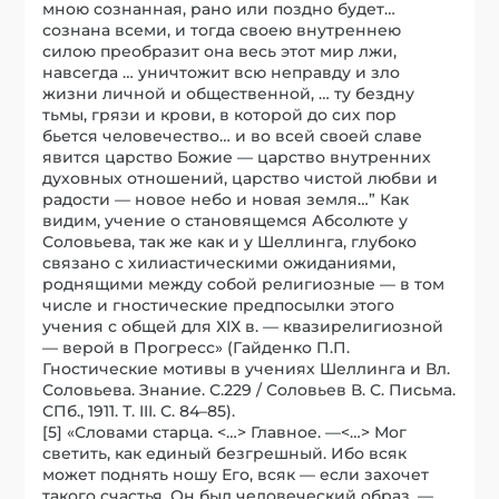
мною сознанная, рано или поздно будет…
сознана всеми, и тогда своею внутреннею
силою преобразит она весь этот мир лжи,
навсегда … уничтожит всю неправду и зло
жизни личной и общественной, … ту бездну
тьмы, грязи и крови, в которой до сих пор
бьется человечество… и во всей своей славе
явится царство Божие — царство внутренних
духовных отношений, царство чистой любви и
радости — новое небо и новая земля…” Как
видим, учение о становящемся Абсолюте у
Соловьева, так же как и у Шеллинга, глубоко
связано с хилиастическими ожиданиями,
роднящими между собой религиозные — в том
числе и гностические предпосылки этого
учения с общей для ХIХ в. — квазирелигиозной
— верой в Прогресс» (Гайденко П.П.
Гностические мотивы в учениях Шеллинга и Вл.
Соловьева. Знание. С.229 / Соловьев В. С. Письма.
СПб., 1911. Т. III. С. 84–85).
[5] «Словами старца. <…> Главное. —<…> Мог
светить, как единый безгрешный. Ибо всяк
может поднять ношу Его, всяк — если захочет
такого счастья. Он был человеческий образ. —