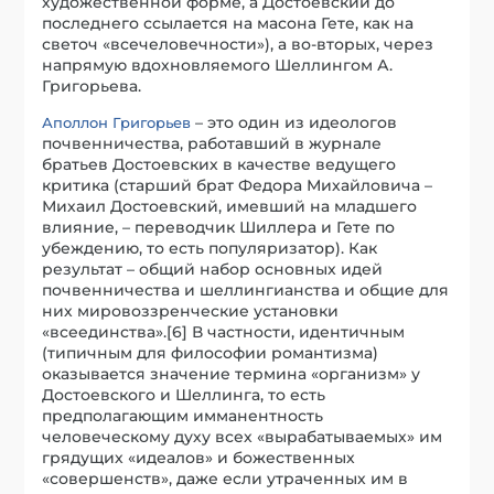
художественной форме, а Достоевский до
последнего ссылается на масона Гете, как на
светоч «всечеловечности»), а во-вторых, через
напрямую вдохновляемого Шеллингом А.
Григорьева.
– это один из идеологов
Аполлон Григорьев
почвенничества, работавший в журнале
братьев Достоевских в качестве ведущего
критика (старший брат Федора Михайловича –
Михаил Достоевский, имевший на младшего
влияние, – переводчик Шиллера и Гете по
убеждению, то есть популяризатор). Как
результат – общий набор основных идей
почвенничества и шеллингианства и общие для
них мировоззренческие установки
«всеединства».[6] В частности, идентичным
(типичным для философии романтизма)
оказывается значение термина «организм» у
Достоевского и Шеллинга, то есть
предполагающим имманентность
человеческому духу всех «вырабатываемых» им
грядущих «идеалов» и божественных
«совершенств», даже если утраченных им в