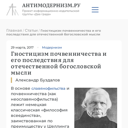
Главная
Статьи
/
/
Гностицизм почвенничества и его
последствия для отечественной богословской мысли
29 марта, 2017
Модернизм
Гностицизм почвенничества и
его последствия для
отечественной богословской
мысли
Александр Буздалов
В основе
и
славянофильства
почвенничества (как
неославянофильства)
лежит немецкая
классическая «философия
всеединства»,
заимствованная по
преимуществу у Шеллинга