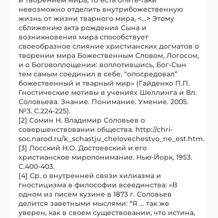
невозможно отделить внутрибожественную
жизнь от жизни тварного мира, <…> Этому
сближению акта рождения Сына и
возникновения мира способствует
своеобразное слияние христианских догматов о
творении мира Божественным Словом, Логосом,
и о Боговоплощении: воплотившись, Бог-Сын
тем самым соединил в себе, “опосредовал”
божественный и тварный мир» (Гайденко П.П.
Гностические мотивы в учениях Шеллинга и Вл.
Соловьева. Знание. Понимание. Умение. 2005.
№3. С.224-225).
[2] Сомин Н. Владимир Соловьев о
совершенствовании общества. http://chri-
soc.narod.ru/k_schastju_chelovechestvo_ne_est.htm.
[3] Лосский Н.О. Достоевский и его
христианское миропонимание. Нью-Йорк, 1953.
С.400-403.
[4] Ср. о внутренней связи хилиазма и
гностицизма в философии всеединства: «В
одном из писем кузине в 1873 г. Соловьев
делится заветными мыслями: “Я … так же
уверен, как в своем существовании, что истина,