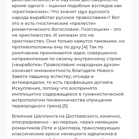
кроме одного – оценки подобных взглядов как
«христианских». Что значит «дух русского
народа выработал русское православие»? Вот
это и есть гностические «прелести»
романтического богословия. Гностицизм – это
не христианство. И хилиазм это не
христианство. Они только кажутся таковыми, но
противоположны ему по духу.[4] Так по
умолчанию принимаются идеи, совершенно
неприемлемые по своему внутреннему строю
(«выработка» Православия «народным духом»
означает имманентность благодати Нового
Завета падшему естеству; отсюда и
антиюридизм, то есть профанация догмата
Искупления, потому что воспринято
имплицитно содержащееся в гуманистической
антропологии почвенничества отрицание
первородного греха).[5]
Влияние Шеллинга на Достоевского, конечно,
опосредованно – во-первых, через немецких
романтиков (Гете и Шиллера, транслирующих
классические ереси немецкого идеализма в