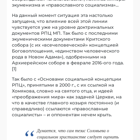
экуменизма и «православного социализма»…
На данный момент ситуация эта настолько
запущена, что влияние всей этой линии
чувствуется уже на уровне доктринальных
документов РПЦ МП. Так было с последними
экуменическими документами Критского
собора (с их «всечеловеческой» концепцией
Боговоплощения, «единством человеческого
рода в Новом Адама»), одобренными на
Архиерейском соборе в феврале 2016-ого года.
[1]
Так было с «Основами социальной концепции
РПЦ», принятыми в 2000 г., с их ссылкой на
Хомякова, словно на святого отца, и идеей
«преображения мира» как задачей Церкви, на
что в качестве главного козыря постоянно (и
справедливо) ссылаются «православные
социалисты» – и оппонентам нечем крыть.
Думается, что сам тезис Соловьева о
социальном христианстве следует оценить