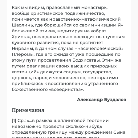
Как мы видим, православный монастырь,
вообще христианское подвижничество,
понимается как нравственно-метафизический
Шаолинь, где борющийся со своим «низшим Я»
йог «живой этики», медитируя на «образ
Христа», последовательно восходит по ступеням
духовного развития, пока не достигнет
Нирваны, в данном случае – «всечеловеческой»
Плеромы, где его ожидают уже прошедшие по
этому пути просветления Бодхисатвы. Этим же
путем реализации своих высших природных
«потенций» движутся социум, государство,
церковь, народ и человечество, неотвратимо
приближаясь к восстановлению утраченного
божественного «всеединства».
Александр Буздалов
Примечания
[1] Ср.: «…в рамках шеллинговой теогонии
невозможно провести сколько-нибудь
определенную границу между рождением Сына
и творением мира, то есть опять-таки