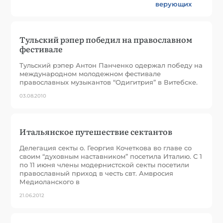
верующих
Тульский рэпер победил на православном
фестивале
Тульский рэпер Антон Панченко одержал победу на
международном молодежном фестивале
православных музыкантов “Одигитрия” в Витебске.
03.08.2010
Итальянское путешествие сектантов
Делегация секты о. Георгия Кочеткова во главе со
своим “духовным наставником” посетила Италию. С 1
по 11 июня члены модернистской секты посетили
православный приход в честь свт. Амвросия
Медиоланского в
21.06.2012