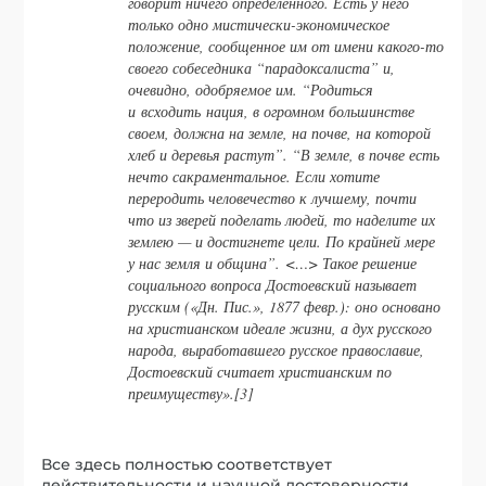
говорит ничего определенного. Есть у него
только одно мистически-экономическое
положение, сообщенное им от имени какого-то
своего собеседника “парадоксалиста” и,
очевидно, одобряемое им. “Родиться
и всходить нация, в огромном большинстве
своем, должна на земле, на почве, на которой
хлеб и деревья растут”. “В земле, в почве есть
нечто сакраментальное. Если хотите
переродить человечество к лучшему, почти
что из зверей поделать людей, то наделите их
землею — и достигнете цели. По крайней мере
у нас земля и община”. <…> Такое решение
социального вопроса Достоевский называет
русским («Дн. Пис.», 1877 февр.): оно основано
на христианском идеале жизни, а дух русского
народа, выработавшего русское православие,
Достоевский считает христианским по
преимуществу».[3]
Все здесь полностью соответствует
действительности и научной достоверности,