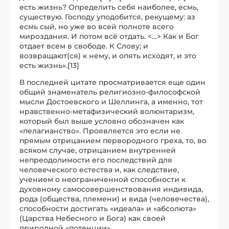
есть жизнь? Определить себя наиболее, есмь,
существую. Господу уподобится, рекущему: аз
есмь сый, но уже во всей полноте всего
мироздания. И потом всё отдать. <…> Как и Бог
отдает всем в свободе. К Слову; и
возвращают(ся) к нему, и опять исходят, и это
есть жизнь».[13]
В последней цитате просматривается еще один
общий знаменатель религиозно-философской
мысли Достоевского и Шеллинга, а именно, тот
нравственно-метафизический волюнтаризм,
который был выше условно обозначен как
«пелагианство». Проявляется это если не
прямым отрицанием первородного греха, то, во
всяком случае, отрицанием внутренней
непреодолимости его последствий для
человеческого естества и, как следствие,
учением о неограниченной способности к
духовному самосовершенствования индивида,
рода (общества, племени) и вида (человечества),
способности достигать «идеала» и «абсолюта»
(Царства Небесного и Бога) как своей
природной «потенции».