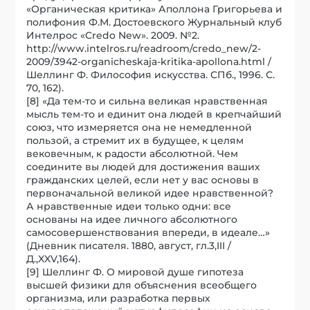
«Органическая критика» Аполлона Григорьева и
полифония Ф.М. Достоевского Журнальный клуб
Интелрос «Credo New». 2009. №2.
http://www.intelros.ru/readroom/credo_new/2-
2009/3942-organicheskaja-kritika-apollona.html /
Шеллинг Ф. Философия искусства. СПб., 1996. С.
70, 162).
[8] «Да тем-то и сильна великая нравственная
мысль тем-то и единит она людей в крепчайший
союз, что измеряется она не немедленной
пользой, а стремит их в будущее, к целям
вековечным, к радости абсолютной. Чем
соедините вы людей для достижения ваших
гражданских целей, если нет у вас основы в
первоначальной великой идее нравственной?
А нравственные идеи только одни: все
основаны на идее личного абсолютного
самосовершенствования впереди, в идеале…»
(Дневник писателя. 1880, август, гл.3,III /
Д.,XXV,164).
[9] Шеллинг Ф. О мировой душе гипотеза
высшей физики для объяснения всеобщего
организма, или разработка первых