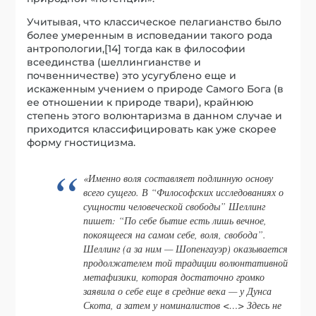
Учитывая, что классическое пелагианство было
более умеренным в исповедании такого рода
антропологии,[14] тогда как в философии
всеединства (шеллингианстве и
почвенничестве) это усугублено еще и
искаженным учением о природе Самого Бога (в
ее отношении к природе твари), крайнюю
степень этого волюнтаризма в данном случае и
приходится классифицировать как уже скорее
форму гностицизма.
«Именно воля составляет подлинную основу
всего сущего. В “Философских исследованиях о
сущности человеческой свободы” Шеллинг
пишет: “По себе бытие есть лишь вечное,
покоящееся на самом себе, воля, свобода”.
Шеллинг (а за ним — Шопенгауэр) оказывается
продолжателем той традиции волюнтативной
метафизики, которая достаточно громко
заявила о себе еще в средние века — у Дунса
Скота, а затем у номиналистов <…> Здесь не