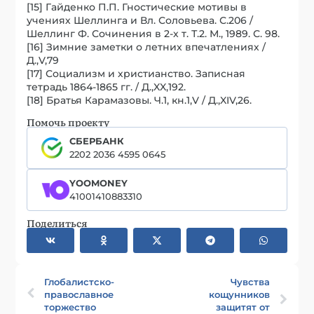
[15] Гайденко П.П. Гностические мотивы в
учениях Шеллинга и Вл. Соловьева. С.206 /
Шеллинг Ф. Сочинения в 2-х т. Т.2. М., 1989. С. 98.
[16] Зимние заметки о летних впечатлениях /
Д.,V,79
[17] Социализм и христианство. Записная
тетрадь 1864-1865 гг. / Д.,XX,192.
[18] Братья Карамазовы. Ч.1, кн.1,V / Д.,XIV,26.
Помочь проекту
СБЕРБАНК
2202 2036 4595 0645
YOOMONEY
41001410883310
Поделиться
Глобалистско-
Чувства
православное
кощунников
торжество
защитят от