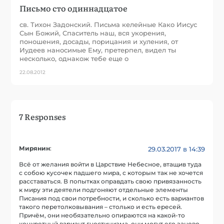
Письмо сто одиннадцатое
св. Тихон Задонский. Письма келейные Како Иисус
Сын Божий, Спаситель наш, вся укорения,
поношения, досады, порицания и хуления, от
Иудеев наносимые Ему, претерпел, видел ты
несколько, однакож тебе еще о
22.08.2012
7 Responses
Мирянин
:
29.03.2017 в 14:39
Всё от желания войти в Царствие Небесное, втащив туда
с собою кусочек падшего мира, с которым так не хочется
расставаться. В попытках оправдать свою привязанность
к миру эти деятели подгоняют отдельные элементы
Писания под свои потребности, и сколько есть вариантов
такого перетолковывания – столько и есть ересей.
Причём, они необязательно опираются на какой-то