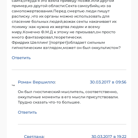
сайта,откуда я это взяла приведу позже.Или другой
пример,из другой области:Секта самоубийц из-за
самопожертвования.Перед смертью люди пишут
расписку ,что их органы можно использовать для
спасение больных людей,вожак секты накачивает их
психику :как нужна их жертва людям и всему
миру.Конечно Ф.М.Д к этому не призывал,он просто
много фантазировал,теоретически.
Фридрих Шеллинг [портрет]обладает сильным
гипнотическим взглядом,может он был оккультистом?
Ответить
Роман Вершилло
30.03.2017 в 09:56
:
Он был гностический мыслитель, соответственно,
оккультные моменты в его мысли присутствовали.
Трудно сказать что-то большее.
Ответить
Светлана
30.03.2017 в 19:22
: