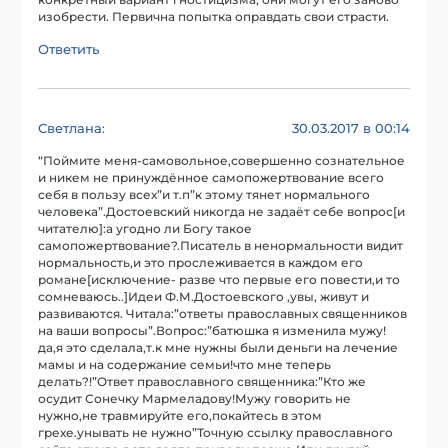
конкретный вариант гностицизма, они могут его заново
изобрести. Первична попытка оправдать свои страсти.
Ответить
Светлана
30.03.2017 в 00:14
:
“Поймите меня-самовольное,совершенно сознательное
и никем не принуждённое самопожертвование всего
себя в пользу всех”и т.п”к этому тянет нормального
человека”.Достоевский никогда не задаёт себе вопрос[и
читателю]:а угодно ли Богу такое
самопожертвование?.Писатель в ненормальности видит
нормальность,и это прослеживается в каждом его
романе[исключение- разве что первые его повести,и то
сомневаюсь..]Идеи Ф.М.Достоевского ,увы, живут и
развиваются. Читала:”ответы православных священников
на ваши вопросы”.Вопрос:”батюшка я изменила мужу!
да,я это сделала,т.к мне нужны были деньги на лечение
мамы и на содержание семьи!что мне теперь
делать?!”Ответ православного священника:”Кто же
осудит Сонечку Мармеладову!Мужу говорить не
нужно,не травмируйте его,покайтесь в этом
грехе.унывать не нужно”Точную ссылку православного