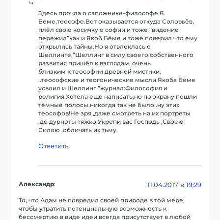
Здесь прочла о сапожнике-философе Я.
Беме,теософе.Вот оказывается откуда Соловьёв,
плёл свою косичку о софии.и тоже “видение
пережил”как и Якоб Бёме и тоже поверил что ему
открылись тайны.Но я отвлеклась.о
Шеллинге.”Шеллинг в силу своего собственного
развития пришёл к взглядам, очень
близким к теософии древней мистики.
..теософские и теогонические мысли Якоба Бёме
усвоил и Шеллинг.”журнал:Философия и
религия.Хотела ещё написать,но по экрану пошли
тёмные полосы,никогда так не было..ну этих
теософов!Не зря ,даже смотреть на их портреты
,до дурноты тяжко.Укрепи вас Господь ,Своею
Силою ,обличать их тьму.
Ответить
Александр
:
11.04.2017 в 19:29
То, что Адам не повредил своей природе в той мере,
чтобы утратить потенциальную возможность к
бессмертию в виде идеи всегда присутствует в любой