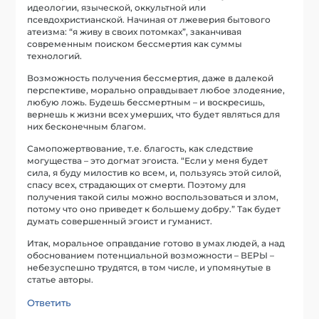
идеологии, языческой, оккультной или
псевдохристианской. Начиная от лжеверия бытового
атеизма: “я живу в своих потомках”, заканчивая
современным поиском бессмертия как суммы
технологий.
Возможность получения бессмертия, даже в далекой
перспективе, морально оправдывает любое злодеяние,
любую ложь. Будешь бессмертным – и воскресишь,
вернешь к жизни всех умерших, что будет являться для
них бесконечным благом.
Самопожертвование, т.е. благость, как следствие
могущества – это догмат эгоиста. “Если у меня будет
сила, я буду милостив ко всем, и, пользуясь этой силой,
спасу всех, страдающих от смерти. Поэтому для
получения такой силы можно воспользоваться и злом,
потому что оно приведет к большему добру.” Так будет
думать совершенный эгоист и гуманист.
Итак, моральное оправдание готово в умах людей, а над
обоснованием потенциальной возможности – ВЕРЫ –
небезуспешно трудятся, в том числе, и упомянутые в
статье авторы.
Ответить