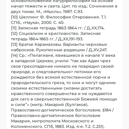
основоположений натурфилософии на основе
начал тяжести и света. Цит. по изд.: Сочинения в
двух томах. М., «Мысль», 1987. С.93.
[10] Шеллинг Ф. Философия Откровения. Т.1.
СПб., «Наука», 2000. С. 40.
[11] Записная тетрадь 1863-1864 гг. / Д.,XX,174.
[12] Социализм и христианство. Записная
тетрадь 1864-1865 гг. / Д.,XX,191-193.
[13] Братья Карамазовы. Варианты черновых
набросков. Рукописные редакции / Д.,XV,247.
[14] Ср.: «Пелагиане, явившиеся в начале V века
в западной Церкви, учили: “так как Адам чрез
свое грехопадение нимало не повредил своей
природе, и след<овательно> потомки его
рождаются без всякой естественной порчи и
прародительского греха, то они и могут одними
своими естественными силами достигать
нравственного совершенства и не нуждаются
для сего в сверхъестественной Божией помощи
и силе”» (митр. Макарий (Булгаков).
Православно-догматическое богословие. §184 /
Православно-догматическое богословие
Макария, митрополита Московского и
Коломенского. СПб, 1883. Изд. 4-е. Т.2. С.251).