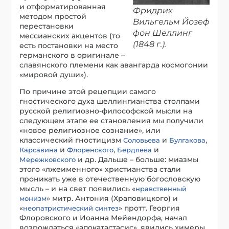
и отформатированная
Фридрих
методом простой
Вильгельм Йозеф
перестановки
фон Шеллинг
мессианских акцентов (то
(1848 г.).
есть постановки на место
германского в оригинале –
славянского племени как авангарда космогонии
«мировой души»).
По причине этой рецепции самого
гностического духа шеллингианства столпами
русской религиозно-философской мысли на
следующем этапе ее становления мы получили
«новое религиозное сознание», или
классический гностицизм
и
,
Соловьева
Булгакова
и
,
и
Карсавина
Флоренского
Бердяева
и др. Дальше – больше: миазмы
Мережковского
этого «лжеименного» христианства стали
проникать уже в отечественную богословскую
мысль – и на свет появились «
нравственный
» митр. Антония (Храповицкого) и
монизм
«
» протт. Георгия
неопатристический синтез
Флоровского и Иоанна Мейендорфа, начал
возрождаться «апокатастасис», явились химеры