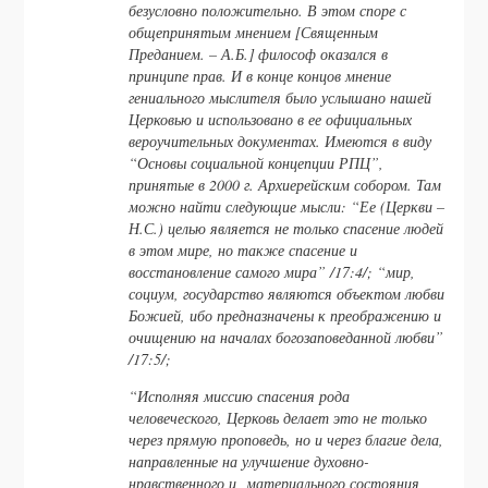
безусловно положительно. В этом споре с
общепринятым мнением [Священным
Преданием. – А.Б.] философ оказался в
принципе прав. И в конце концов мнение
гениального мыслителя было услышано нашей
Церковью и использовано в ее официальных
вероучительных документах. Имеются в виду
“Основы социальной концепции РПЦ”,
принятые в 2000 г. Архиерейским собором. Там
можно найти следующие мысли: “Ее (Церкви –
Н.С.) целью является не только спасение людей
в этом мире, но также спасение и
восстановление самого мира” /17:4/; “мир,
социум, государство являются объектом любви
Божией, ибо предназначены к преображению и
очищению на началах богозаповеданной любви”
/17:5/;
“Исполняя миссию спасения рода
человеческого, Церковь делает это не только
через прямую проповедь, но и через благие дела,
направленные на улучшение духовно-
нравственного и материального состояния