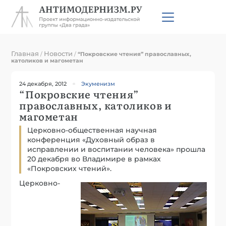
Главная
Новости
/
/
“Покровские чтения” православных,
католиков и магометан
24 декабря, 2012
Экуменизм
“Покровские чтения”
православных, католиков и
магометан
Церковно-общественная научная
конференция «Духовный образ в
исправлении и воспитании человека» прошла
20 декабря во Владимире в рамках
«Покровских чтений».
Церковно-