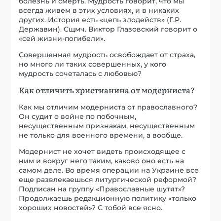
болезнь и смерть. Мудрость говорит, что мы
всегда живем в этих условиях, и в никаких
других. История есть «цепь злодейств» (Г.Р.
Державин). Cщмч. Виктор Глазовский говорит о
«сей жизни-погибели».
Совершенная мудрость освобождает от страха,
но много ли таких совершенных, у кого
мудрость сочеталась с любовью?
Как отличить христианина от модерниста?
Как мы отличим модерниста от православного?
Он судит о войне по побочным,
несущественным признакам, несущественным
не только для военного времени, а вообще.
Модернист не хочет видеть происходящее с
ним и вокруг него таким, каково оно есть на
самом деле. Во время операции на Украине все
еще развлекаешься литургической реформой?
Подписан на группу «Православные шутят»?
Продолжаешь редакционную политику «только
хороших новостей»? С тобой все ясно.