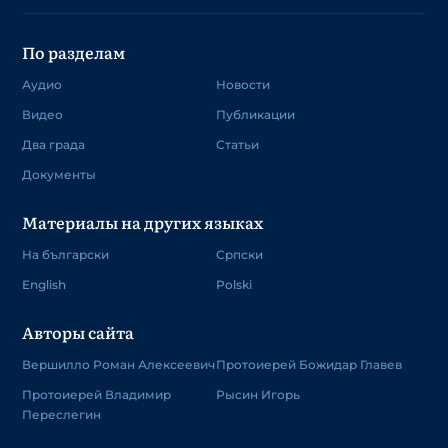
По разделам
Аудио
Новости
Видео
Публикации
Два града
Статьи
Документы
Материалы на других языках
На български
Српски
English
Polski
Авторы сайта
Вершилло Роман Алексеевич
Протоиерей Божидар Главев
Протоиерей Владимир
Рысин Игорь
Переслегин