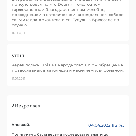
присутствовал на «Te Deum» – ежегодном
торжественном благодарственном молебне,
проходившем в католическом кафедральном соборе
св. Михаила Архангела и св. Гудулы в Брюсселе по
случаю
16.11.2011
уния
через польск. unia из народнолат. unio – обращение
православных в католицизм насилием или обманом.
11.01.2011
2 Responses
Алексей
:
04.04.2022 в 21:45
Политика-то была весьма последовательная и до