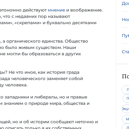
До
автономно действуют
мнение
и воображение.
, что с недавних пор называют
Но
лами», «скрепами» и буквально десятками
Пу
, а органического единства. Общество
 оно было живым существом. Наши
Ст
не могли бы образоваться в других
ы? Не что иное, как история града
По
рада человеческого заменяет собой
ду человека.
П
ко западники и либералы, но и правые
П
м знанием о природе мира, общества и
Эк
М
ещей, но и об истории сообщают неточно и
о описать только в их собственных
Л