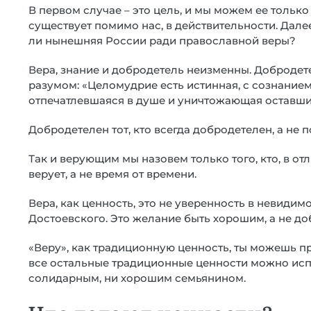
В первом случае – это цель, и мы можем ее только 
существует помимо нас, в действительности. Дале
ли нынешняя России ради православной веры?
Вера, знание и добродетель неизменны. Добродете
разумом: «Целомудрие есть истинная, с сознанием
отпечатлевшаяся в душе и уничтожающая оставши
Добродетелен тот, кто всегда добродетелен, а не 
Так и верующим мы назовем только того, кто, в отл
верует, а не время от времени.
Вера, как ценность, это не уверенность в невидимом 
Достоевского. Это желание быть хорошим, а не до
«Веру», как традиционную ценность, ты можешь пр
все остальные традиционные ценности можно испо
солидарным, ни хорошим семьянином.