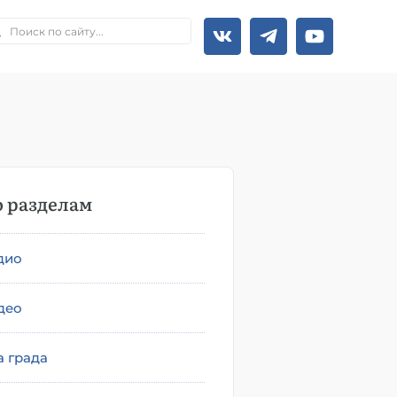
 разделам
дио
део
а града