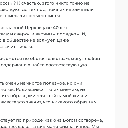
ссии? К счастью, этого никто точно не
ествуют до тех пор, пока их не заметили
 не приехали фольклористы.
авославной Церкви уже 40 лет
а: и сверху, и явочным порядком. И,
о в обществе не волнует. Даже
значит ничего.
ки, смотря по обстоятельствам, могут любой
у содержанию найти соответствующую
ть очень немногое полезное, но они
логов. Родившиеся, по их мнению, из
ить образцами для этой самой жизни.
вместе это значит, что никакого образца у
ствует по природе, как она Богом сотворена,
идение, даже на вид мало симпатичное. Мы