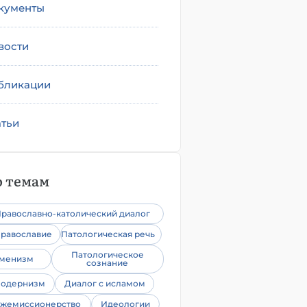
кументы
вости
бликации
атьи
 темам
равославно-католический диалог
равославие
Патологическая речь
Патологическое
уменизм
сознание
одернизм
Диалог с исламом
жемиссионерство
Идеологии