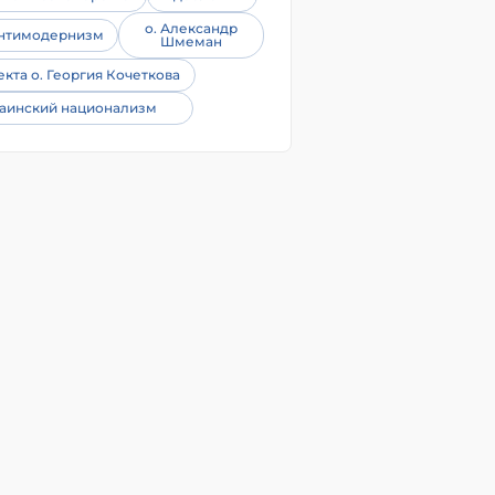
о. Александр
нтимодернизм
Шмеман
екта о. Георгия Кочеткова
аинский национализм