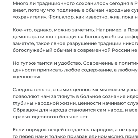
Много ли традиционного сохранилось сегодня в Ро
знает, потому что подлинные обычаи народные сущ
«охранители». Фольклор, как известно, жив, пока
Кое-что, однако, можно заметить. Например, в Пр
демонстративно проводится богослужебная реформ
заметьте, такое явное разрушение традиции никог
богослужебный обычай в современной России не 
Но тут же таится и удобство. Современные полити
ценности приписать любое содержание, а любом
«ценность».
Следовательно, о самих ценностях мы можем узна
позволяют нам заглянуть в больное сознание идео
глубины народной жизни, ценности начинают служ
Образцом для народа становится сам народ, и все 
правых идеологов больше нет.
Если порядок вещей создается народом, а не суще
то перед нами только призрак единомыслия, прив