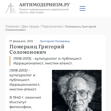
Главная
Два града
Персоналии
/
/
/
Померанц Григорий
Соломонович
17 февраля, 2013
Григорий Померанц
Померанц Григорий
Соломонович
(1918-2013) - культуролог и публицист.
Иррационалист, мистик-атеист.
(1918-2013)
–
культуролог и
публицист.
Иррационалист,
мистик-атеист.
В 1940 г. окончил
Институт
философии,