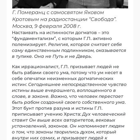
Г. Померанц с самосвятом Яковом
Кротовым на радиостанции “Свобода”.
Москва, 9 февраля 2008 г.
Настаивать на истинности догматов – это
“фундаментализм”, с которым Г.П. активно
полемизирует.
Религия, которая считает себя
саму единственным подлинником, оказывается
в тупике. Она не Путь и не Дверь.
Как иррационалист, Г.П. призывает людей не
быть рабами своего ума, потому что ум несет в
себе опечатки неизменных догматических
истин:
Сегодняшнее непосредственное чувство
истины выше вчерашнего, воплощенного в
слове, в законе. Важно, что человек перестает
быть рабом созданий своего собственного ума
.
Этот бунт против разума и истины Г.П.
приписывает учению Христа:
Дух человеческий
ставит Он выше всех авторитетов, вековых
установлений, законов. Он напоминает людям
о том, что законы творились духом, который
внутри них самих, и призывает людей к