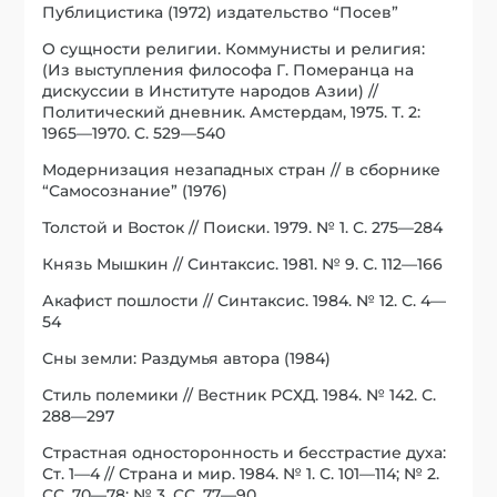
Публицистика (1972) издательство “Посев”
О сущности религии. Коммунисты и религия:
(Из выступления философа Г. Померанца на
дискуссии в Институте народов Азии) //
Политический дневник. Амстердам, 1975. Т. 2:
1965—1970. С. 529—540
Модернизация незападных стран // в сборнике
“Самосознание” (1976)
Толстой и Восток // Поиски. 1979. № 1. С. 275—284
Князь Мышкин // Синтаксис. 1981. № 9. С. 112—166
Акафист пошлости // Синтаксис. 1984. № 12. С. 4—
54
Сны земли: Раздумья автора (1984)
Стиль полемики // Вестник РСХД. 1984. № 142. С.
288—297
Страстная односторонность и бесстрастие духа:
Ст. 1—4 // Страна и мир. 1984. № 1. С. 101—114; № 2.
СС. 70—78; № 3. СС. 77—90