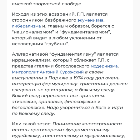
высокой творческой свободе
.
Исходя из этих воззрений, Г.П. является
сторонником безбрежного
,
экуменизма
и, главным образом, борется с
либерализма
“национализмом” и “фундаментализмом”,
который видит в любом уклонении от
исповедания “глубины”.
Альтернативой “фундаментализму” является
иррационализм, который сближает Г.П. с
представителями богословского
.
модернизма
в своем
Митрополит Антоний Сурожский
выступлении в Париже в 1974 году дал очень
интересную формулировку: христианин должен
следовать не принципам, а божьему следу.
Божий след пересекает все принципы:
этические, правовые, философские и
богословские. Надо укорениться в Боге и идти
по Божьему следу
.
Или такой тезис:
Понимание многогранности
истины противоречит фундаментализму –
иудейскому, христианскому и мусульманскому,