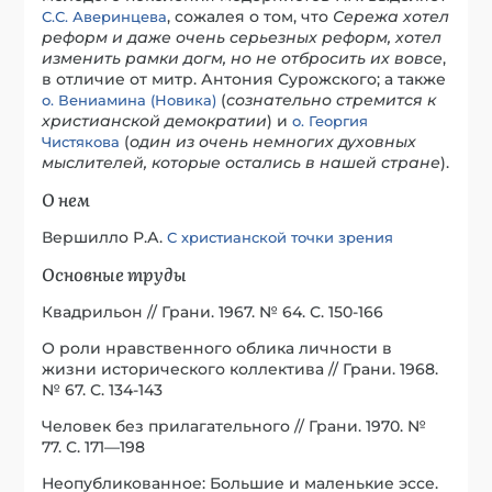
, сожалея о том, что
Сережа хотел
С.С. Аверинцева
реформ и даже очень серьезных реформ, хотел
изменить рамки догм, но не отбросить их вовсе
,
в отличие от митр. Антония Сурожского; а также
(
сознательно стремится к
о. Вениамина (Новика)
христианской демократии
) и
о. Георгия
(
один из очень немногих духовных
Чистякова
мыслителей, которые остались в нашей стране
).
О нем
Вершилло Р.А.
С христианской точки зрения
Основные труды
Квадрильон // Грани. 1967. № 64. С. 150-166
О роли нравственного облика личности в
жизни исторического коллектива // Грани. 1968.
№ 67. С. 134-143
Человек без прилагательного // Грани. 1970. №
77. С. 171—198
Неопубликованное: Большие и маленькие эссе.