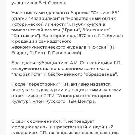
участников В.Н. Осипов.
Участник самиздатского сборника “Феникс-66”
(статьи “Квадрильон” и “Нравственный облик
исторической личности”). Публикуется в
эмигрантской печати (“Грани”, “Континент”,
“Синтаксис”). Во второй пол. 1970-х гг. Г.П. близок
к редакции самиздатского
неокоммунистического журнала “Поиски” (П.
Егидес, Р. Лерт, Г. Павловский).
Благодаря публицистике А.И. Солженицына Г.П.
заслуженно стал воплощением советского
“плюралиста” и беспочвенного “образованца”.
После “перестройки” Г.П. активно издается,
выступает с докладами и лекционными курсами,
в том числе в РГГУ, “Университете истории
культур”. Член Русского ПЕН-Центра.
________________
В своих сочинениях Г.П. исповедует
иррационализм и нравственный и идейный
плюрализм. Г.П. так описывает свою эволюцию: