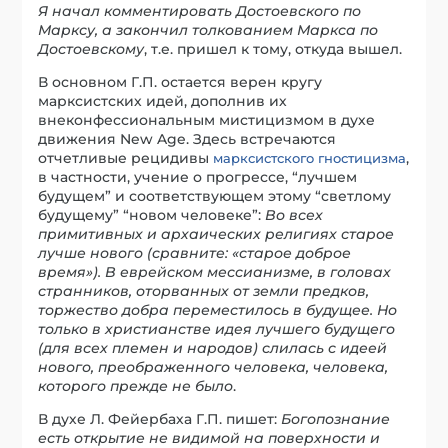
Я начал комментировать Достоевского по
Марксу, а закончил толкованием Маркса по
Достоевскому
, т.е. пришел к тому, откуда вышел.
В основном Г.П. остается верен кругу
марксистских идей, дополнив их
внеконфессиональным мистицизмом в духе
движения New Age. Здесь встречаются
отчетливые рецидивы
,
марксистского гностицизма
в частности, учение о прогрессе, “лучшем
будущем” и соответствующем этому “светлому
будущему” “новом человеке”:
Во всех
примитивных и архаических религиях старое
лучше нового (сравните: «старое доброе
время»). В еврейском мессианизме, в головах
странников, оторванных от земли предков,
торжество добра переместилось в будущее. Но
только в христианстве идея лучшего будущего
(для всех племен и народов) слилась с идеей
нового, преображенного человека, человека,
которого прежде не было
.
В духе Л. Фейербаха Г.П. пишет:
Богопознание
есть открытие не видимой на поверхности и