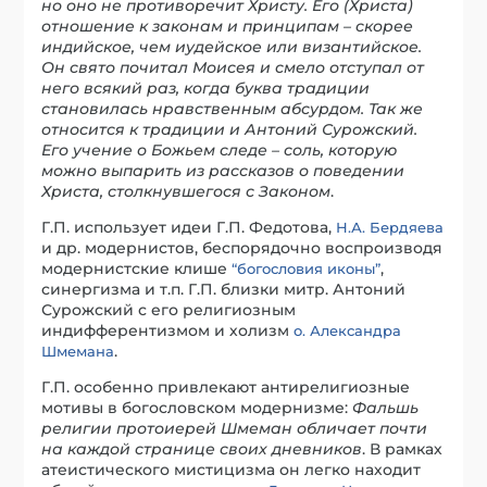
но оно не противоречит Христу. Его (Христа)
отношение к законам и принципам – скорее
индийское, чем иудейское или византийское.
Он свято почитал Моисея и смело отступал от
него всякий раз, когда буква традиции
становилась нравственным абсурдом. Так же
относится к традиции и Антоний Сурожский.
Его учение о Божьем следе – соль, которую
можно выпарить из рассказов о поведении
Христа, столкнувшегося с Законом
.
Г.П. использует идеи Г.П. Федотова,
Н.А. Бердяева
и др. модернистов, беспорядочно воспроизводя
модернистские клише
,
“богословия иконы”
синергизма и т.п. Г.П. близки митр. Антоний
Сурожский с его религиозным
индифферентизмом и холизм
о. Александра
.
Шмемана
Г.П. особенно привлекают антирелигиозные
мотивы в богословском модернизме:
Фальшь
религии протоиерей Шмеман обличает почти
на каждой странице своих дневников
. В рамках
атеистического мистицизма он легко находит