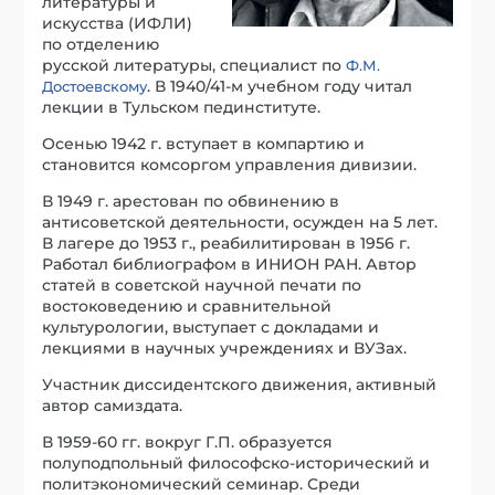
литературы и
искусства (ИФЛИ)
по отделению
русской литературы, специалист по
Ф.М.
. В 1940/41-м учебном году читал
Достоевскому
лекции в Тульском пединституте.
Осенью 1942 г. вступает в компартию и
становится комсоргом управления дивизии.
В 1949 г. арестован по обвинению в
антисоветской деятельности, осужден на 5 лет.
В лагере до 1953 г., реабилитирован в 1956 г.
Работал библиографом в ИНИОН РАН. Автор
статей в советской научной печати по
востоковедению и сравнительной
культурологии, выступает с докладами и
лекциями в научных учреждениях и ВУЗах.
Участник диссидентского движения, активный
автор самиздата.
В 1959-60 гг. вокруг Г.П. образуется
полуподпольный философско-исторический и
политэкономический семинар. Среди