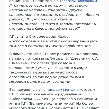
общий язык, например, с
:
о. Георгием Чистяковым
Я помню разговор, в котором участвовало
несколько человек – там были и другие
священники, но запомнил я о. Георгия, я бросил
реплику: “Ну, что ужасного было в
несторианстве?!” На что о. Георгий ответил: “А
что ужасного было в монофизитстве?”
Г.П. учит о Символе веры:
Какое
нагромождение византийских изощрений ума
там, где в Евангелии ничего подобного нет
.
В рамках атеизма Г.П. все религиозные вопросы
являются открытыми. Он хвалит “Дневники” о.А.
Шмемана
– это блестящее создание
человеческого ума, где вы живете в мире
творческого переживания вопросов,
оставшихся до сих пор не решенными в
мировом религиозном сознании
.
Был дружен с
, с которым
о. Александром Менем
Г.П. сближал экуменизм и радикальный
либерализм. О.А. Мень участвовал в написании
книги Г.П. “Великие религии мира”. Из более
молодого поколения модернистов Г.П. выделяет