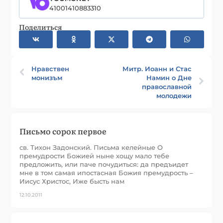
41001410883310
Поделиться
Нравствен
Митр. Иоанн и Стас
монизъм
Намин о Дне
православной
молодежи
Письмо сорок первое
св. Тихон Задонский. Письма келейные О
премудрости Божией ныне хощу мало тебе
предложить, или паче почудиться: да предъидет
мне в том самая ипостасная Божия премудрость –
Иисус Христос, Иже бысть нам
12.10.2011