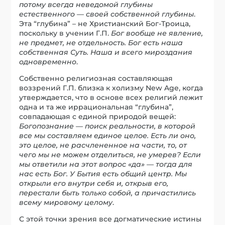
потому всегда неведомой глубины
естественного — своей собственной глубины
.
Эта “глубина” – не Христианский Бог-Троица,
поскольку в учении Г.П.
Бог вообще не явление,
не предмет, не отдельность. Бог есть наша
собственная Суть. Наша и всего мироздания
одновременно
.
Собственно религиозная составляющая
воззрений Г.П. близка к холизму New Age, когда
утверждается, что в основе всех религий лежит
одна и та же иррациональная “глубина”,
совпадающая с единой природой вещей:
Богопознание — поиск реальности, в которой
все мы составляем единое целое. Есть ли оно,
это целое, не расчлененное на части, то, от
чего мы не можем отделиться, не умерев? Если
мы ответили на этот вопрос «да» — тогда для
нас есть Бог. У Бытия есть общий центр. Мы
открыли его внутри себя и, открыв его,
перестали быть только собой, а причастились
всему мировому целому
.
С этой точки зрения все догматические истины